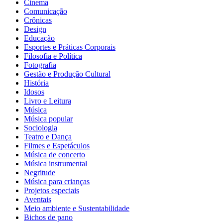
Cinema
Comunicação
Crônicas
Design
Educação
Esportes e Práticas Corporais
Filosofia e Política
Fotografia
Gestão e Produção Cultural
História
Idosos
Livro e Leitura
Música
Música popular
Sociologia
Teatro e Dança
Filmes e Espetáculos
Música de concerto
Música instrumental
Negritude
Música para crianças
Projetos especiais
Aventais
Meio ambiente e Sustentabilidade
Bichos de pano