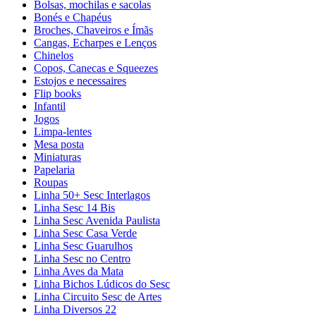
Bolsas, mochilas e sacolas
Bonés e Chapéus
Broches, Chaveiros e Ímãs
Cangas, Echarpes e Lenços
Chinelos
Copos, Canecas e Squeezes
Estojos e necessaires
Flip books
Infantil
Jogos
Limpa-lentes
Mesa posta
Miniaturas
Papelaria
Roupas
Linha 50+ Sesc Interlagos
Linha Sesc 14 Bis
Linha Sesc Avenida Paulista
Linha Sesc Casa Verde
Linha Sesc Guarulhos
Linha Sesc no Centro
Linha Aves da Mata
Linha Bichos Lúdicos do Sesc
Linha Circuito Sesc de Artes
Linha Diversos 22