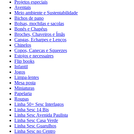
Projetos especiais
Aventais
Meio ambiente e Sustentabilidade
Bichos de pano
Bolsas, mochilas e sacolas
Bonés e Chapéus
Broches, Chaveiros e Ímãs
Cangas, Echarpes e Lenços
Chinelos
Copos, Canecas e Squeezes
Estojos e necessaires
Flip books
Infantil
Jogos
Limpa-lentes
Mesa posta
Miniaturas
Papelaria
Roupas
Linha 50+ Sesc Interlagos
Linha Sesc 14 Bis
Linha Sesc Avenida Paulista
Linha Sesc Casa Verde
Linha Sesc Guarulhos
Linha Sesc no Centro