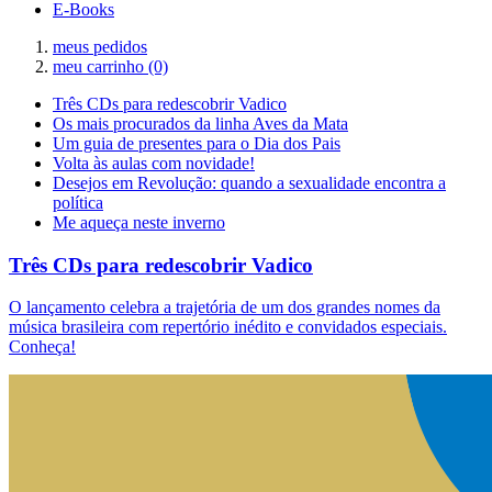
E-Books
meus pedidos
meu carrinho
(0)
Três CDs para redescobrir Vadico
Os mais procurados da linha Aves da Mata
Um guia de presentes para o Dia dos Pais
Volta às aulas com novidade!
Desejos em Revolução: quando a sexualidade encontra a
política
Me aqueça neste inverno
Três CDs para redescobrir Vadico
O lançamento celebra a trajetória de um dos grandes nomes da
música brasileira com repertório inédito e convidados especiais.
Conheça!