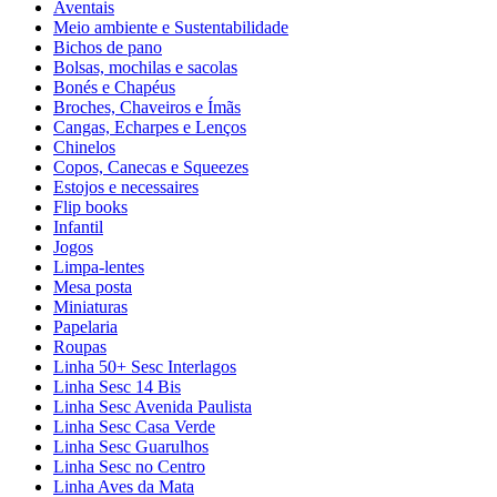
Aventais
Meio ambiente e Sustentabilidade
Bichos de pano
Bolsas, mochilas e sacolas
Bonés e Chapéus
Broches, Chaveiros e Ímãs
Cangas, Echarpes e Lenços
Chinelos
Copos, Canecas e Squeezes
Estojos e necessaires
Flip books
Infantil
Jogos
Limpa-lentes
Mesa posta
Miniaturas
Papelaria
Roupas
Linha 50+ Sesc Interlagos
Linha Sesc 14 Bis
Linha Sesc Avenida Paulista
Linha Sesc Casa Verde
Linha Sesc Guarulhos
Linha Sesc no Centro
Linha Aves da Mata