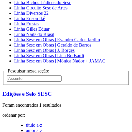
Linha Bichos Lúdicos do Sesc
Linha Circuito Sesc de Artes
Linha Diversos 22
Linha Edson Ikê
Linha Frestas
Linha Gilles Eduar
Linha Naifs do Brasil
Linha Sesc em Obras | Evandro Carlos Jardim
Linha Sesc em Obras | Geraldo de Barros
Linha Sesc em Obras | J. Borges
Linha Sesc em Obras | Lina Bo Bardi
Linha Sesc em Obras | Mônica Nador + JAMAC
Pesquisar nessa seção:
Edições e Selo SESC
Foram encontrados 1 resultados
ordenar por:
título a-z
autor a-z