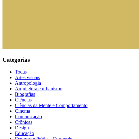
Categorias
Todas
Artes visuais
Antropologia
Arquitetura e urbanismo
Biografias
Ciências
Ciências da Mente e Comportamento
Cinema
Comunicação
Crônicas
Design
Educação
Esportes e Práticas Corporais