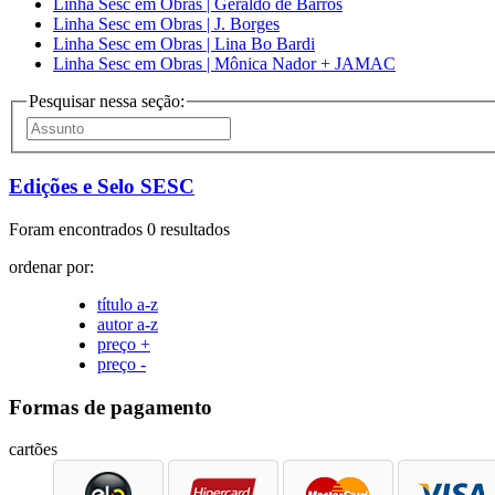
Linha Sesc em Obras | Geraldo de Barros
Linha Sesc em Obras | J. Borges
Linha Sesc em Obras | Lina Bo Bardi
Linha Sesc em Obras | Mônica Nador + JAMAC
Pesquisar nessa seção:
Edições e Selo SESC
Foram encontrados 0 resultados
ordenar por:
título a-z
autor a-z
preço +
preço -
Formas de pagamento
cartões