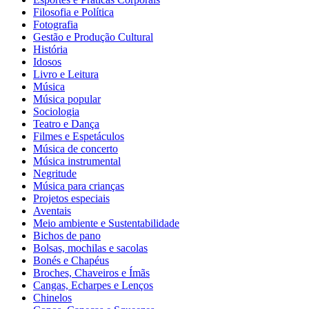
Filosofia e Política
Fotografia
Gestão e Produção Cultural
História
Idosos
Livro e Leitura
Música
Música popular
Sociologia
Teatro e Dança
Filmes e Espetáculos
Música de concerto
Música instrumental
Negritude
Música para crianças
Projetos especiais
Aventais
Meio ambiente e Sustentabilidade
Bichos de pano
Bolsas, mochilas e sacolas
Bonés e Chapéus
Broches, Chaveiros e Ímãs
Cangas, Echarpes e Lenços
Chinelos