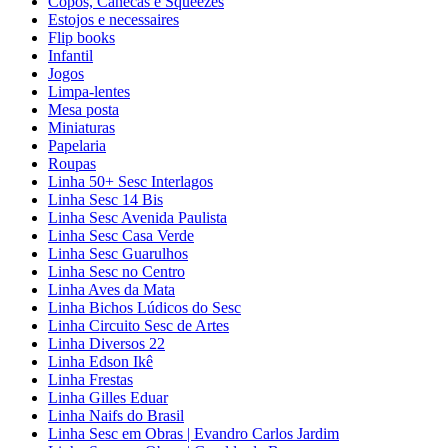
Copos, Canecas e Squeezes
Estojos e necessaires
Flip books
Infantil
Jogos
Limpa-lentes
Mesa posta
Miniaturas
Papelaria
Roupas
Linha 50+ Sesc Interlagos
Linha Sesc 14 Bis
Linha Sesc Avenida Paulista
Linha Sesc Casa Verde
Linha Sesc Guarulhos
Linha Sesc no Centro
Linha Aves da Mata
Linha Bichos Lúdicos do Sesc
Linha Circuito Sesc de Artes
Linha Diversos 22
Linha Edson Ikê
Linha Frestas
Linha Gilles Eduar
Linha Naifs do Brasil
Linha Sesc em Obras | Evandro Carlos Jardim