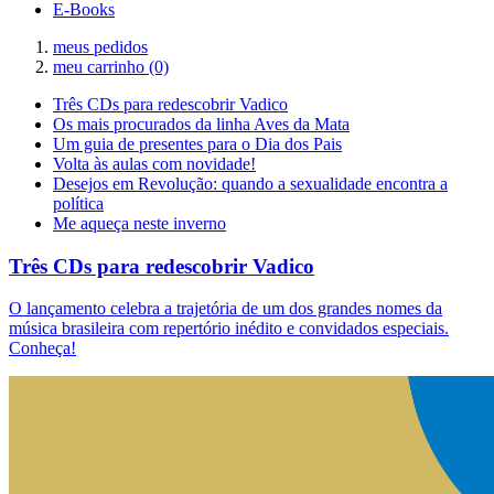
E-Books
meus pedidos
meu carrinho
(0)
Três CDs para redescobrir Vadico
Os mais procurados da linha Aves da Mata
Um guia de presentes para o Dia dos Pais
Volta às aulas com novidade!
Desejos em Revolução: quando a sexualidade encontra a
política
Me aqueça neste inverno
Três CDs para redescobrir Vadico
O lançamento celebra a trajetória de um dos grandes nomes da
música brasileira com repertório inédito e convidados especiais.
Conheça!