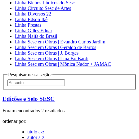
Linha Bichos Lúdicos do Sesc
Linha Circuito Sesc de Artes
Linha Diversos 22
Linha Edson Ikê
Linha Frestas
Linha Gilles Eduar
Linha Naifs do Brasil
Linha Sesc em Obras | Evandro Carlos Jardim
Linha Sesc em Obras | Geraldo de Barros
Linha Sesc em Obras | J. Borges
Linha Sesc em Obras | Lina Bo Bardi
Linha Sesc em Obras | Mônica Nador + JAMAC
Pesquisar nessa seção:
Edições e Selo SESC
Foram encontrados 2 resultados
ordenar por:
título a-z
autor a-z