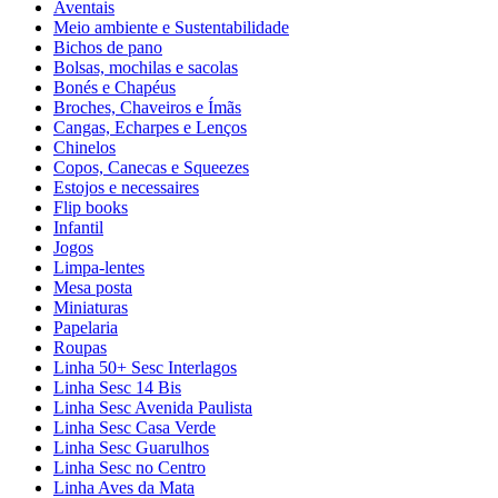
Aventais
Meio ambiente e Sustentabilidade
Bichos de pano
Bolsas, mochilas e sacolas
Bonés e Chapéus
Broches, Chaveiros e Ímãs
Cangas, Echarpes e Lenços
Chinelos
Copos, Canecas e Squeezes
Estojos e necessaires
Flip books
Infantil
Jogos
Limpa-lentes
Mesa posta
Miniaturas
Papelaria
Roupas
Linha 50+ Sesc Interlagos
Linha Sesc 14 Bis
Linha Sesc Avenida Paulista
Linha Sesc Casa Verde
Linha Sesc Guarulhos
Linha Sesc no Centro
Linha Aves da Mata