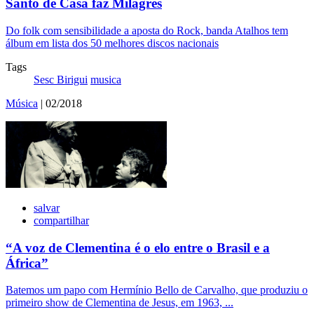
Santo de Casa faz Milagres
Do folk com sensibilidade a aposta do Rock, banda Atalhos tem
álbum em lista dos 50 melhores discos nacionais
Tags
Sesc Birigui
musica
Música
| 02/2018
salvar
compartilhar
“A voz de Clementina é o elo entre o Brasil e a
África”
Batemos um papo com Hermínio Bello de Carvalho, que produziu o
primeiro show de Clementina de Jesus, em 1963, ...