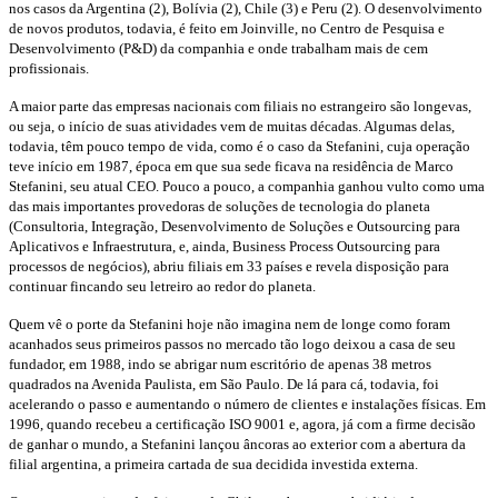
nos casos da Argentina (2), Bolívia (2), Chile (3) e Peru (2). O desenvolvimento
de novos produtos, todavia, é feito em Joinville, no Centro de Pesquisa e
Desenvolvimento (P&D) da companhia e onde trabalham mais de cem
profissionais.
A maior parte das empresas nacionais com filiais no estrangeiro são longevas,
ou seja, o início de suas atividades vem de muitas décadas. Algumas delas,
todavia, têm pouco tempo de vida, como é o caso da Stefanini, cuja operação
teve início em 1987, época em que sua sede ficava na residência de Marco
Stefanini, seu atual CEO. Pouco a pouco, a companhia ganhou vulto como uma
das mais importantes provedoras de soluções de tecnologia do planeta
(Consultoria, Integração, Desenvolvimento de Soluções e Outsourcing para
Aplicativos e Infraestrutura, e, ainda, Business Process Outsourcing para
processos de negócios), abriu filiais em 33 países e revela disposição para
continuar fincando seu letreiro ao redor do planeta.
Quem vê o porte da Stefanini hoje não imagina nem de longe como foram
acanhados seus primeiros passos no mercado tão logo deixou a casa de seu
fundador, em 1988, indo se abrigar num escritório de apenas 38 metros
quadrados na Avenida Paulista, em São Paulo. De lá para cá, todavia, foi
acelerando o passo e aumentando o número de clientes e instalações físicas. Em
1996, quando recebeu a certificação ISO 9001 e, agora, já com a firme decisão
de ganhar o mundo, a Stefanini lançou âncoras ao exterior com a abertura da
filial argentina, a primeira cartada de sua decidida investida externa.