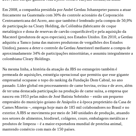
Em 2008, a companhia presidida por André Gerdau Johannpeter passou a atuar
fisicamente na Guatemala com 30% do controle acionário da Corporación
Centroamericana del Acero, ano que também é lembrado pela compra de 50,9%
de participação na Cleary Holding, da Colômbia (fabricante de coque
metalúrgico e dona de reservas de carvão coqueificável) e pela aquisição da
Macsteel (produtora de aços especiais), nos Estados Unidos. Em 2010, a Gerdau
adquiriu a Tamco (uma das maiores produtoras de vergalhões dos Estados
Unidos), passou a deter o controle da Gerdau Ameristeel mediante a compra de
aproximadamente 34% de participações minoritárias, e assumiu integralmente a
colombiana Cleary Holdings.
Na mesma linha, a história da atuação da JBS no estrangeiro também é
permeada de aquisições, estratégia operacional que permitiu que esse gigante
empresarial ocupasse o topo do ranking da Fundação Dom Cabral, no ano
passado. Líder global em processamento de carne bovina, ovina e de aves, além
de ter uma destacada participação na produção de carne suína, a empresa que
nasceu em 1953 pelas mãos de José Batista Sobrinho – então um pequeno
empresário do município goiano de Anápolis e à época proprietário da Casa de
Carnes Mineira –, emprega hoje mais de 185 mil colaboradores no Brasil e no
exterior. A JBS se movimenta por meio de 340 unidades de produção, atuando
nos setores de alimentos, biodiesel, colágeno, couro, embalagens metálicas e
produtos de limpeza – é a maior exportadora mundial de proteína animal,
mantendo comércio com mais de 150 países.