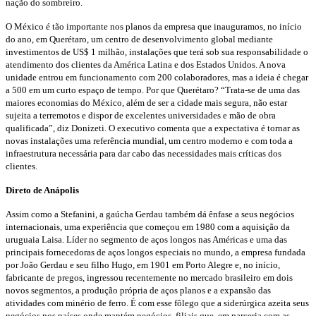
nação do sombreiro.
O México é tão importante nos planos da empresa que inauguramos, no início
do ano, em Querétaro, um centro de desenvolvimento global mediante
investimentos de US$ 1 milhão, instalações que terá sob sua responsabilidade o
atendimento dos clientes da América Latina e dos Estados Unidos. A nova
unidade entrou em funcionamento com 200 colaboradores, mas a ideia é chegar
a 500 em um curto espaço de tempo. Por que Querétaro? “Trata-se de uma das
maiores economias do México, além de ser a cidade mais segura, não estar
sujeita a terremotos e dispor de excelentes universidades e mão de obra
qualificada”, diz Donizeti. O executivo comenta que a expectativa é tornar as
novas instalações uma referência mundial, um centro moderno e com toda a
infraestrutura necessária para dar cabo das necessidades mais críticas dos
clientes.
Direto de Anápolis
Assim como a Stefanini, a gaúcha Gerdau também dá ênfase a seus negócios
internacionais, uma experiência que começou em 1980 com a aquisição da
uruguaia Laisa. Líder no segmento de aços longos nas Américas e uma das
principais fornecedoras de aços longos especiais no mundo, a empresa fundada
por João Gerdau e seu filho Hugo, em 1901 em Porto Alegre e, no início,
fabricante de pregos, ingressou recentemente no mercado brasileiro em dois
novos segmentos, a produção própria de aços planos e a expansão das
atividades com minério de ferro. É com esse fôlego que a siderúrgica azeita seus
negócios nos países onde mantém negócios, filiais que, em parceria com as