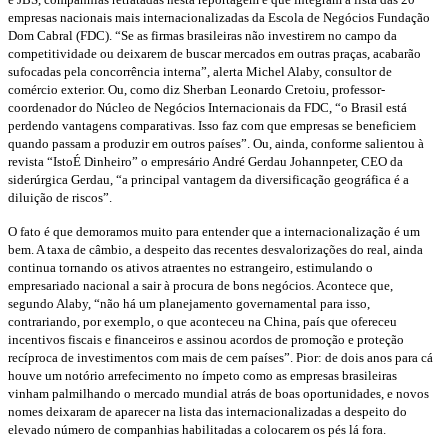
empresas nacionais mais internacionalizadas da Escola de Negócios Fundação
Dom Cabral (FDC). “Se as firmas brasileiras não investirem no campo da
competitividade ou deixarem de buscar mercados em outras praças, acabarão
sufocadas pela concorrência interna”, alerta Michel Alaby, consultor de
comércio exterior. Ou, como diz Sherban Leonardo Cretoiu, professor-
coordenador do Núcleo de Negócios Internacionais da FDC, “o Brasil está
perdendo vantagens comparativas. Isso faz com que empresas se beneficiem
quando passam a produzir em outros países”. Ou, ainda, conforme salientou à
revista “IstoÉ Dinheiro” o empresário André Gerdau Johannpeter, CEO da
siderúrgica Gerdau, “a principal vantagem da diversificação geográfica é a
diluição de riscos”.
O fato é que demoramos muito para entender que a internacionalização é um
bem. A taxa de câmbio, a despeito das recentes desvalorizações do real, ainda
continua tornando os ativos atraentes no estrangeiro, estimulando o
empresariado nacional a sair à procura de bons negócios. Acontece que,
segundo Alaby, “não há um planejamento governamental para isso,
contrariando, por exemplo, o que aconteceu na China, país que ofereceu
incentivos fiscais e financeiros e assinou acordos de promoção e proteção
recíproca de investimentos com mais de cem países”. Pior: de dois anos para cá
houve um notório arrefecimento no ímpeto como as empresas brasileiras
vinham palmilhando o mercado mundial atrás de boas oportunidades, e novos
nomes deixaram de aparecer na lista das internacionalizadas a despeito do
elevado número de companhias habilitadas a colocarem os pés lá fora.