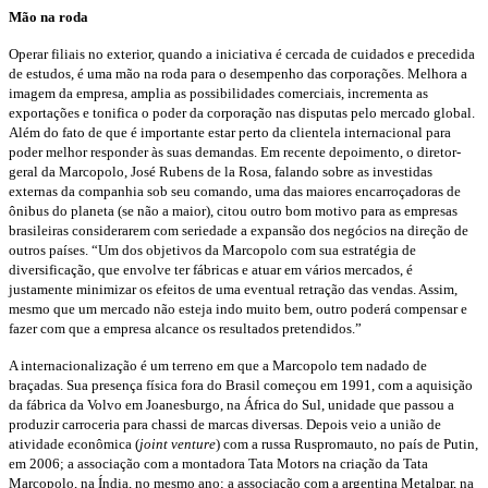
Mão na roda
Operar filiais no exterior, quando a iniciativa é cercada de cuidados e precedida
de estudos, é uma mão na roda para o desempenho das corporações. Melhora a
imagem da empresa, amplia as possibilidades comerciais, incrementa as
exportações e tonifica o poder da corporação nas disputas pelo mercado global.
Além do fato de que é importante estar perto da clientela internacional para
poder melhor responder às suas demandas. Em recente depoimento, o diretor-
geral da Marcopolo, José Rubens de la Rosa, falando sobre as investidas
externas da companhia sob seu comando, uma das maiores encarroçadoras de
ônibus do planeta (se não a maior), citou outro bom motivo para as empresas
brasileiras considerarem com seriedade a expansão dos negócios na direção de
outros países. “Um dos objetivos da Marcopolo com sua estratégia de
diversificação, que envolve ter fábricas e atuar em vários mercados, é
justamente minimizar os efeitos de uma eventual retração das vendas. Assim,
mesmo que um mercado não esteja indo muito bem, outro poderá compensar e
fazer com que a empresa alcance os resultados pretendidos.”
A internacionalização é um terreno em que a Marcopolo tem nadado de
braçadas. Sua presença física fora do Brasil começou em 1991, com a aquisição
da fábrica da Volvo em Joanesburgo, na África do Sul, unidade que passou a
produzir carroceria para chassi de marcas diversas. Depois veio a união de
atividade econômica (
joint venture
) com a russa Ruspromauto, no país de Putin,
em 2006; a associação com a montadora Tata Motors na criação da Tata
Marcopolo, na Índia, no mesmo ano; a associação com a argentina Metalpar, na