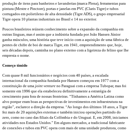
produção de itens para banheiros e lavanderias (marca Plena), ferramentas para
pintura (Mestre e Pinctore), portas e janelas em PVC (Claris Tigre) e tubos
corrugados em polietileno de alta densidade (Tigre ADS), o grupo empresarial
Tigre opera 10 plantas industriais no Brasil e 14 no exterior.
Poucos brasileiros reúnem conhecimento sobre a expansão da companhia em
outras línguas, mas é assim que a indústria fundada por João Hansen Júnior
ganha músculos, uma história que teve início com a aquisição de uma fábrica de
pentes de chifre de boi de marca Tigre, em 1941, empreendimento que, hoje,
seis décadas depois, caminha no plano externo com a ligeireza do felino que lhe
empresta o nome.
Começo tímido
Com quase 8 mil funcionários e negócios com 40 países, a escalada
internacional da companhia fundada por Hansen começou em 1977 com a
constituição de uma
joint venture
no Paraguai com a empresa Tubopar, mas foi
somente em 1996 que ela estabeleceu definitivamente a estratégia de
crescimento para fora de nossas fronteiras. “Tínhamos a América Latina como
alvo porque eram boas as perspectivas de investimentos em infraestrutura na
região”, esclarece a direção da empresa. “Ao longo dos últimos 18 anos, a Tigre
fez mais de 20 aquisições externas e também iniciou operações partindo do
zero, como no caso das filiais da Colômbia e do Uruguai. E, em 2008, iniciamos
atividades nos Estados Unidos.” Em alguns mercados, a tradicional fabricante
de conexões e tubos em PVC opera com mais de uma unidade produtora, como