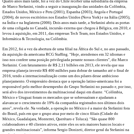
Quatro anos mais tarde, foi a vez do Chile receber uma subsidiária da empresa
de Marco Stefanini, vindo a seguir a inauguração das unidades da Colômbia,
Estados Unidos, México e Peru (2001); Espanha (2003); Angola e Portugal
(2004); de novos escritórios nos Estados Unidos (Nova York) e na Itália (2005);
na Índia e na Inglaterra (2006). Dois anos mais tarde, a Stefanini abriu as portas
de uma coligada no Canadá, incursão externa que chegou à Bélgica, em 2010, e
levou à aquisição, em 2011, das empresas Tech Team, nos Estados Unidos, e
Informática & Tecnologia, na Colômbia.
Em 2012, foi a vez da abertura de uma filial na África do Sul e, no ano passado,
da aquisição da americana RCG Staffing. “Hoje, atendemos em 32 idiomas e
isso nos confere uma posição privilegiada perante nossos clientes”, diz Marco
Stefanini. Com faturamento de R$ 2,11 bilhões em 2013, ele revela que sua
empresa planeja investir R$ 400 milhões para dobrar de tamanho até o final de
2016, tendo a internacionalização como um dos pilares desse ambicioso
planejamento. O empresário destaca que a operação latino-americana foi a
responsável pelo melhor desempenho do Grupo Stefanini no passado e, por isso,
será alvo dos investimentos da multinacional daqui em diante. “Colômbia,
México e Uruguai foram os mercados que se sobressaíram e ajudaram a
alavancar o crescimento de 19% da companhia registrados nos últimos dois
anos”, revela ele. Na verdade, a operação no México é a maior da Stefanini fora
do Brasil, país em que o grupo atua por meio de cinco filiais (Cidade do
México, Guadalajara, Monterrei, Querétaro e Toluca). “São quase 800
colaboradores e 40 clientes ativos, entre eles os seis maiores bancos locais e
grandes multinacionais”, informa Sergio Donizeti, diretor geral da Stefanini na