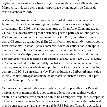
região de Buenos Aires, e a inauguração da segunda fábrica indiana da Tata
Marcopolo, indústria com a maior capacidade de montagem de ônibus do
mundo, ambas em 2007.
A Marcopolo virou uma multinacional na verdadeira acepção da palavra,
fazendo do investimento estrangeiro um dos pilares de sua estratégia de
crescimento. Em 2008, a empresa constituiu as filiais Auto Components, na
China – que desenvolve e produz sistemas, peças e partes de ônibus para as
fábricas da companhia em todo o mundo –, e GB Polo, no Egito, em parceria
com a GB Auto, de capital local. Em 2011, formalizou uma
joint venture
com a
firma russa OJSC Kamaz – para a comercialização de carrocerias Marcopolo
montadas sobre chassis Kamaz –, e adquiriu a argentina Metalsur, por
intermédio da Metalpar, uma indústria de carrocerias de ônibus rodoviários,
com destaque para os modelos dois andares (
double-deck
). Em 2012, assumiu
75% do controle da australiana Volgren, líder no mercado naquela parte do
mundo, marcando a entrada de seus produtos na Oceania, e, no ano passado,
comprou 19,99% da americana New Flyer, indústria de ônibus urbanos, e deu
início à comercialização dos modelos da marca no mercado australiano por
meio da Marcopolo Austrália.
Os passos no estrangeiro da encarroçadora de ônibus presidida por Rosa são
basicamente os mesmos dados por centenas de outras companhias verde e
amarelo que também estão fazendo bonito no estrangeiro. Veja-se o exemplo da
Tigre, fabricante de conexões, tubos e acessórios em PVC, uma das maiores do
mundo em sua área e faturamento anual de R$ 3 bilhões. Também dedicada à