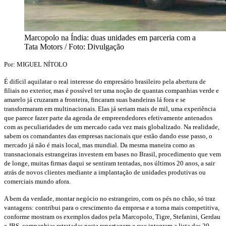
Marcopolo na Índia: duas unidades em parceria com a
Tata Motors / Foto: Divulgação
Por: MIGUEL NÍTOLO
É difícil aquilatar o real interesse do empresário brasileiro pela abertura de
filiais no exterior, mas é possível ter uma noção de quantas companhias verde e
amarelo já cruzaram a fronteira, fincaram suas bandeiras lá fora e se
transformaram em multinacionais. Elas já seriam mais de mil, uma experiência
que parece fazer parte da agenda de empreendedores efetivamente antenados
com as peculiaridades de um mercado cada vez mais globalizado. Na realidade,
sabem os comandantes das empresas nacionais que estão dando esse passo, o
mercado já não é mais local, mas mundial. Da mesma maneira como as
transnacionais estrangeiras investem em bases no Brasil, procedimento que vem
de longe, muitas firmas daqui se sentiram tentadas, nos últimos 20 anos, a sair
atrás de novos clientes mediante a implantação de unidades produtivas ou
comerciais mundo afora.
A bem da verdade, montar negócio no estrangeiro, com os pés no chão, só traz
vantagens: contribui para o crescimento da empresa e a torna mais competitiva,
conforme mostram os exemplos dados pela Marcopolo, Tigre, Stefanini, Gerdau
e JBS, companhias retratadas nesta reportagem e que integram a lista das 20