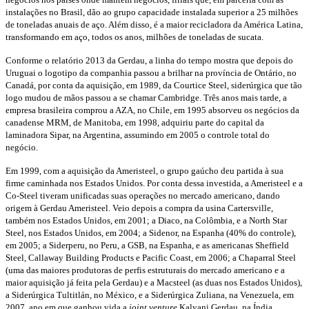
instalações no Brasil, dão ao grupo capacidade instalada superior a 25 milhões
de toneladas anuais de aço. Além disso, é a maior recicladora da América Latina,
transformando em aço, todos os anos, milhões de toneladas de sucata.
Conforme o relatório 2013 da Gerdau, a linha do tempo mostra que depois do
Uruguai o logotipo da companhia passou a brilhar na província de Ontário, no
Canadá, por conta da aquisição, em 1989, da Courtice Steel, siderúrgica que tão
logo mudou de mãos passou a se chamar Cambridge. Três anos mais tarde, a
empresa brasileira comprou a AZA, no Chile, em 1995 absorveu os negócios da
canadense MRM, de Manitoba, em 1998, adquiriu parte do capital da
laminadora Sipar, na Argentina, assumindo em 2005 o controle total do
negócio.
Em 1999, com a aquisição da Ameristeel, o grupo gaúcho deu partida à sua
firme caminhada nos Estados Unidos. Por conta dessa investida, a Ameristeel e a
Co-Steel tiveram unificadas suas operações no mercado americano, dando
origem à Gerdau Ameristeel. Veio depois a compra da usina Cartersville,
também nos Estados Unidos, em 2001; a Diaco, na Colômbia, e a North Star
Steel, nos Estados Unidos, em 2004; a Sidenor, na Espanha (40% do controle),
em 2005; a Siderperu, no Peru, a GSB, na Espanha, e as americanas Sheffield
Steel, Callaway Building Products e Pacific Coast, em 2006; a Chaparral Steel
(uma das maiores produtoras de perfis estruturais do mercado americano e a
maior aquisição já feita pela Gerdau) e a Macsteel (as duas nos Estados Unidos),
a Siderúrgica Tultitlán, no México, e a Siderúrgica Zuliana, na Venezuela, em
2007, ano em que ganhou vida a
joint venture
Kalyani Gerdau, na Índia.