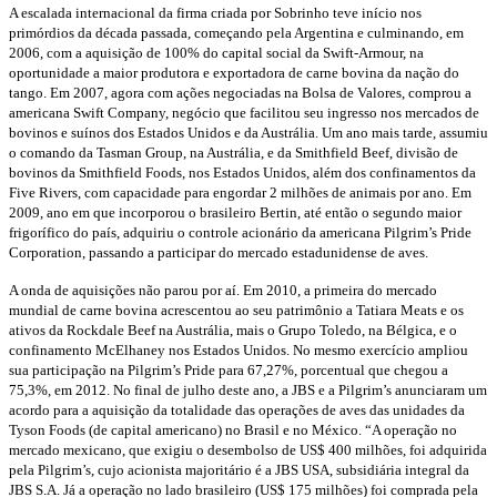
A escalada internacional da firma criada por Sobrinho teve início nos
primórdios da década passada, começando pela Argentina e culminando, em
2006, com a aquisição de 100% do capital social da Swift-Armour, na
oportunidade a maior produtora e exportadora de carne bovina da nação do
tango. Em 2007, agora com ações negociadas na Bolsa de Valores, comprou a
americana Swift Company, negócio que facilitou seu ingresso nos mercados de
bovinos e suínos dos Estados Unidos e da Austrália. Um ano mais tarde, assumiu
o comando da Tasman Group, na Austrália, e da Smithfield Beef, divisão de
bovinos da Smithfield Foods, nos Estados Unidos, além dos confinamentos da
Five Rivers, com capacidade para engordar 2 milhões de animais por ano. Em
2009, ano em que incorporou o brasileiro Bertin, até então o segundo maior
frigorífico do país, adquiriu o controle acionário da americana Pilgrim’s Pride
Corporation, passando a participar do mercado estadunidense de aves.
A onda de aquisições não parou por aí. Em 2010, a primeira do mercado
mundial de carne bovina acrescentou ao seu patrimônio a Tatiara Meats e os
ativos da Rockdale Beef na Austrália, mais o Grupo Toledo, na Bélgica, e o
confinamento McElhaney nos Estados Unidos. No mesmo exercício ampliou
sua participação na Pilgrim’s Pride para 67,27%, porcentual que chegou a
75,3%, em 2012. No final de julho deste ano, a JBS e a Pilgrim’s anunciaram um
acordo para a aquisição da totalidade das operações de aves das unidades da
Tyson Foods (de capital americano) no Brasil e no México. “A operação no
mercado mexicano, que exigiu o desembolso de US$ 400 milhões, foi adquirida
pela Pilgrim’s, cujo acionista majoritário é a JBS USA, subsidiária integral da
JBS S.A. Já a operação no lado brasileiro (US$ 175 milhões) foi comprada pela