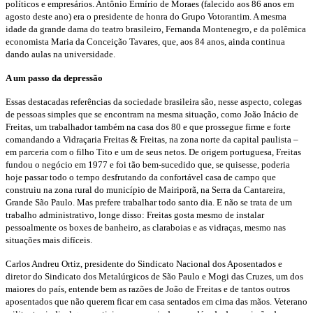
políticos e empresários. Antônio Ermírio de Moraes (falecido aos 86 anos em
agosto deste ano) era o presidente de honra do Grupo Votorantim. A mesma
idade da grande dama do teatro brasileiro, Fernanda Montenegro, e da polêmica
economista Maria da Conceição Tavares, que, aos 84 anos, ainda continua
dando aulas na universidade.
A um passo da depressão
Essas destacadas referências da sociedade brasileira são, nesse aspecto, colegas
de pessoas simples que se encontram na mesma situação, como João Inácio de
Freitas, um trabalhador também na casa dos 80 e que prossegue firme e forte
comandando a Vidraçaria Freitas & Freitas, na zona norte da capital paulista –
em parceria com o filho Tito e um de seus netos. De origem portuguesa, Freitas
fundou o negócio em 1977 e foi tão bem-sucedido que, se quisesse, poderia
hoje passar todo o tempo desfrutando da confortável casa de campo que
construiu na zona rural do município de Mairiporã, na Serra da Cantareira,
Grande São Paulo. Mas prefere trabalhar todo santo dia. E não se trata de um
trabalho administrativo, longe disso: Freitas gosta mesmo de instalar
pessoalmente os boxes de banheiro, as claraboias e as vidraças, mesmo nas
situações mais difíceis.
Carlos Andreu Ortiz, presidente do Sindicato Nacional dos Aposentados e
diretor do Sindicato dos Metalúrgicos de São Paulo e Mogi das Cruzes, um dos
maiores do país, entende bem as razões de João de Freitas e de tantos outros
aposentados que não querem ficar em casa sentados em cima das mãos. Veterano