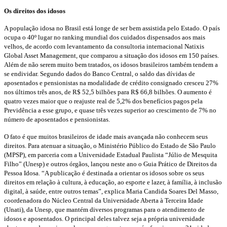
Os direitos dos idosos
A população idosa no Brasil está longe de ser bem assistida pelo Estado. O país
ocupa o 40
º
lugar no ranking mundial dos cuidados dispensados aos mais
velhos, de acordo com levantamento da consultoria internacional Natixis
Global Asset Management, que comparou a situação dos idosos em 150 países.
Além de não serem muito bem tratados, os idosos brasileiros também tendem a
se endividar. Segundo dados do Banco Central, o saldo das dívidas de
aposentados e pensionistas na modalidade de crédito consignado cresceu 27%
nos últimos três anos, de R$ 52,5 bilhões para R$ 66,8 bilhões. O aumento é
quatro vezes maior que o reajuste real de 5,2% dos benefícios pagos pela
Previdência a esse grupo, e quase três vezes superior ao crescimento de 7% no
número de aposentados e pensionistas.
O fato é que muitos brasileiros de idade mais avançada não conhecem seus
direitos. Para atenuar a situação, o Ministério Público do Estado de São Paulo
(MPSP), em parceria com a Universidade Estadual Paulista “Júlio de Mesquita
Filho” (Unesp) e outros órgãos, lançou neste ano o Guia Prático de Direitos da
Pessoa Idosa. “A publicação é destinada a orientar os idosos sobre os seus
direitos em relação à cultura, à educação, ao esporte e lazer, à família, à inclusão
digital, à saúde, entre outros temas”, explica Maria Candida Soares Del Masso,
coordenadora do Núcleo Central da Universidade Aberta à Terceira Idade
(Unati), da Unesp, que mantém diversos programas para o atendimento de
idosos e aposentados. O principal deles talvez seja a própria universidade