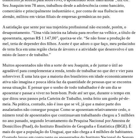
Seu Joaquim tem 78 anos, trabalhou desde a adolescência como bancário,
comerciário e principalmente industriário e, por conta de sua fluência em
alemão, militou em várias filiais de empresas germânicas no país.
A satisfação que sente por sua trajetória profissional não esconde, porém, o
desapontamento. “Uma vida inteira na labuta para receber na velhice, a título de
aposentaria, apenas R$ 1.147,00”, queixa-se ele. “Se não fosse a produção de
mel, teria de depender dos filhos. A sorte é que adoro o que faço, meu pedacinho
de terra fica em uma região cheia de árvores e a atividade que desenvolvo é um
misto de lazer e de trabalho.”
Muitos aposentados não têm a sorte de seu Joaquim, a de juntar o útil ao
agradável para complementar a renda, tendo de trabalhar no que der e vier para
sobreviver. É uma luta que a maioria dos brasileiros em idade economicamente
ativa não imagina e pouca ideia faz da quantidade de pessoas que se encontra
nessa situação. E pensar que o sonho de todo trabalhador é de um dia se
aposentar e passar a viver no bem-bom. Pode até ser que, durante o tempo em
que ditou seus passos pela Carteira de Trabalho, tenha feito um gordo pé-de-
meia. Na prática, contudo, não é isso que se vê, já que a maior parte dos
assalariados não consegue poupar. Como se aposentam relativamente cedo, o
número total de aposentados que continuavam trabalhando chegou a 5 milhões
no ano passado, segundo levantamento da Pesquisa Nacional por Amostra de
Domicílios (Pnad), do Instituto Brasileiro de Geografia e Estatística (IBGE). É
mais do que a população do Uruguai, que não chega a 4 milhões de habitantes.
O estudo levou em conta tanto os aposentados do Instituto Nacional do Seguro