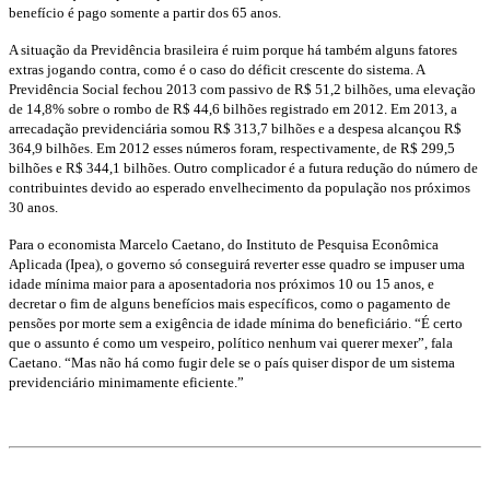
benefício é pago somente a partir dos 65 anos.
A situação da Previdência brasileira é ruim porque há também alguns fatores
extras jogando contra, como é o caso do déficit crescente do sistema. A
Previdência Social fechou 2013 com passivo de R$ 51,2 bilhões, uma elevação
de 14,8% sobre o rombo de R$ 44,6 bilhões registrado em 2012. Em 2013, a
arrecadação previdenciária somou R$ 313,7 bilhões e a despesa alcançou R$
364,9 bilhões. Em 2012 esses números foram, respectivamente, de R$ 299,5
bilhões e R$ 344,1 bilhões. Outro complicador é a futura redução do número de
contribuintes devido ao esperado envelhecimento da população nos próximos
30 anos.
Para o economista Marcelo Caetano, do Instituto de Pesquisa Econômica
Aplicada (Ipea), o governo só conseguirá reverter esse quadro se impuser uma
idade mínima maior para a aposentadoria nos próximos 10 ou 15 anos, e
decretar o fim de alguns benefícios mais específicos, como o pagamento de
pensões por morte sem a exigência de idade mínima do beneficiário. “É certo
que o assunto é como um vespeiro, político nenhum vai querer mexer”, fala
Caetano. “Mas não há como fugir dele se o país quiser dispor de um sistema
previdenciário minimamente eficiente.”