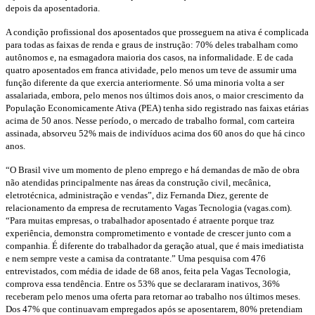
depois da aposentadoria.
A condição profissional dos aposentados que prosseguem na ativa é complicada
para todas as faixas de renda e graus de instrução: 70% deles trabalham como
autônomos e, na esmagadora maioria dos casos, na informalidade. E de cada
quatro aposentados em franca atividade, pelo menos um teve de assumir uma
função diferente da que exercia anteriormente. Só uma minoria volta a ser
assalariada, embora, pelo menos nos últimos dois anos, o maior crescimento da
População Economicamente Ativa (PEA) tenha sido registrado nas faixas etárias
acima de 50 anos. Nesse período, o mercado de trabalho formal, com carteira
assinada, absorveu 52% mais de indivíduos acima dos 60 anos do que há cinco
anos.
“O Brasil vive um momento de pleno emprego e há demandas de mão de obra
não atendidas principalmente nas áreas da construção civil, mecânica,
eletrotécnica, administração e vendas”, diz Fernanda Diez, gerente de
relacionamento da empresa de recrutamento Vagas Tecnologia (vagas.com).
“Para muitas empresas, o trabalhador aposentado é atraente porque traz
experiência, demonstra comprometimento e vontade de crescer junto com a
companhia. É diferente do trabalhador da geração atual, que é mais imediatista
e nem sempre veste a camisa da contratante.” Uma pesquisa com 476
entrevistados, com média de idade de 68 anos, feita pela Vagas Tecnologia,
comprova essa tendência. Entre os 53% que se declararam inativos, 36%
receberam pelo menos uma oferta para retornar ao trabalho nos últimos meses.
Dos 47% que continuavam empregados após se aposentarem, 80% pretendiam