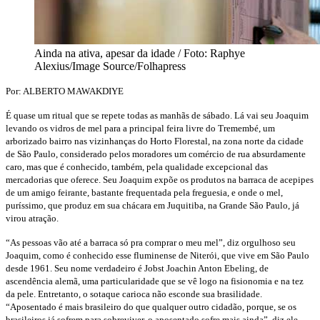
Ainda na ativa, apesar da idade / Foto: Raphye
Alexius/Image Source/Folhapress
Por: ALBERTO MAWAKDIYE
É quase um ritual que se repete todas as manhãs de sábado. Lá vai seu Joaquim
levando os vidros de mel para a principal feira livre do Tremembé, um
arborizado bairro nas vizinhanças do Horto Florestal, na zona norte da cidade
de São Paulo, considerado pelos moradores um comércio de rua absurdamente
caro, mas que é conhecido, também, pela qualidade excepcional das
mercadorias que oferece. Seu Joaquim expõe os produtos na barraca de acepipes
de um amigo feirante, bastante frequentada pela freguesia, e onde o mel,
puríssimo, que produz em sua chácara em Juquitiba, na Grande São Paulo, já
virou atração.
“As pessoas vão até a barraca só pra comprar o meu mel”, diz orgulhoso seu
Joaquim, como é conhecido esse fluminense de Niterói, que vive em São Paulo
desde 1961. Seu nome verdadeiro é Jobst Joachin Anton Ebeling, de
ascendência alemã, uma particularidade que se vê logo na fisionomia e na tez
da pele. Entretanto, o sotaque carioca não esconde sua brasilidade.
“Aposentado é mais brasileiro do que qualquer outro cidadão, porque, se os
brasileiros já sofrem para sobreviver, o aposentado sofre mais ainda”, diz ele.