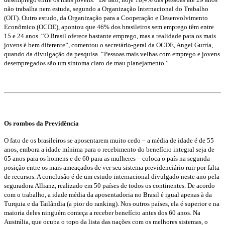
não trabalha nem estuda, segundo a Organização Internacional do Trabalho
(OIT). Outro estudo, da Organização para a Cooperação e Desenvolvimento
Econômico (OCDE), apontou que 46% dos brasileiros sem emprego têm entre
15 e 24 anos. “O Brasil oferece bastante emprego, mas a realidade para os mais
jovens é bem diferente”, comentou o secretário-geral da OCDE, Angel Gurría,
quando da divulgação da pesquisa. “Pessoas mais velhas com emprego e jovens
desempregados são um sintoma claro de mau planejamento.”
Os rombos da Previdência
O fato de os brasileiros se aposentarem muito cedo – a média de idade é de 55
anos, embora a idade mínima para o recebimento do benefício integral seja de
65 anos para os homens e de 60 para as mulheres – coloca o país na segunda
posição entre os mais ameaçados de ver seu sistema previdenciário ruir por falta
de recursos. A conclusão é de um estudo internacional divulgado neste ano pela
seguradora Allianz, realizado em 50 países de todos os continentes. De acordo
com o trabalho, a idade média da aposentadoria no Brasil é igual apenas à da
Turquia e da Tailândia (a pior do ranking). Nos outros países, ela é superior e na
maioria deles ninguém começa a receber benefício antes dos 60 anos. Na
Austrália, que ocupa o topo da lista das nações com os melhores sistemas, o