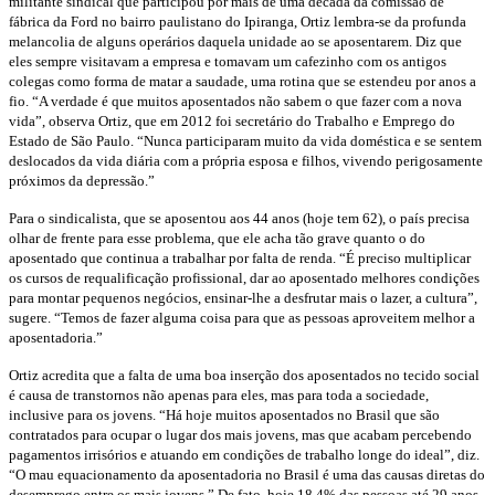
militante sindical que participou por mais de uma década da comissão de
fábrica da Ford no bairro paulistano do Ipiranga, Ortiz lembra-se da profunda
melancolia de alguns operários daquela unidade ao se aposentarem. Diz que
eles sempre visitavam a empresa e tomavam um cafezinho com os antigos
colegas como forma de matar a saudade, uma rotina que se estendeu por anos a
fio. “A verdade é que muitos aposentados não sabem o que fazer com a nova
vida”, observa Ortiz, que em 2012 foi secretário do Trabalho e Emprego do
Estado de São Paulo. “Nunca participaram muito da vida doméstica e se sentem
deslocados da vida diária com a própria esposa e filhos, vivendo perigosamente
próximos da depressão.”
Para o sindicalista, que se aposentou aos 44 anos (hoje tem 62), o país precisa
olhar de frente para esse problema, que ele acha tão grave quanto o do
aposentado que continua a trabalhar por falta de renda. “É preciso multiplicar
os cursos de requalificação profissional, dar ao aposentado melhores condições
para montar pequenos negócios, ensinar-lhe a desfrutar mais o lazer, a cultura”,
sugere. “Temos de fazer alguma coisa para que as pessoas aproveitem melhor a
aposentadoria.”
Ortiz acredita que a falta de uma boa inserção dos aposentados no tecido social
é causa de transtornos não apenas para eles, mas para toda a sociedade,
inclusive para os jovens. “Há hoje muitos aposentados no Brasil que são
contratados para ocupar o lugar dos mais jovens, mas que acabam percebendo
pagamentos irrisórios e atuando em condições de trabalho longe do ideal”, diz.
“O mau equacionamento da aposentadoria no Brasil é uma das causas diretas do
desemprego entre os mais jovens.” De fato, hoje 18,4% das pessoas até 29 anos