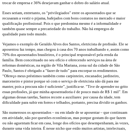
trocar de empresa e 36% desejavam ganhar o dobro do salário atual.
Esses seriam, entretanto, os “privilegiados” entre os aposentados que se
recusaram a vestir o pijama, bafejados com bons contatos no mercado e maior
qualificação profissional. Pois o que predomina mesmo é a informalidade e
também quase sempre a precariedade do trabalho. Não há empregos de
qualidade para todo mundo.
Vejamos o exemplo de Geraldo Alves dos Santos, eletricista de profissão. Ele se
aposentou faz tempo, mas chegou à casa dos 70 anos trabalhando e, assim como
70% dos aposentados brasileiros, é o principal responsável pela renda da
família. Bem conceituado no seu ofício e oferecendo serviços na área de
reformas domésticas, na região de Vila Mariana, zona sul da cidade de São
Paulo, Santos é obrigado a “fazer de tudo” para encorpar os rendimentos.
“Ofereço meus préstimos também como carpinteiro, encanador, jardineiro,
marceneiro e pintor porque só com o serviço de eletricista não dá para me
manter, pois a procura não é suficiente”, justifica-se. “Tive de aprender no grito
essas profissões, já que minha aposentadoria é de pouco mais de R$ 1 mil”. Em
algumas dessas tarefas, Santos recorre a auxiliares: por causa da idade, tem
dificuldade para subir em forros e telhados, portanto, precisa dividir os ganhos.
São numerosos os aposentados – ou em idade de se aposentar – que continuam
em atividade, não por questões econômicas, mas porque gostam do que fazem
ou não aguentam ficar em casa, longe dos ofícios que desempenharam, às vezes,
durante uma vida inteira. É nesse nicho que estão muitos artistas, intelectuais,