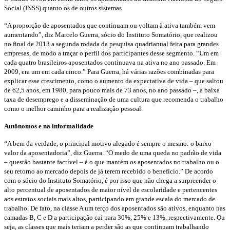
Social (INSS) quanto os de outros sistemas.
“A proporção de aposentados que continuam ou voltam à ativa também vem
aumentando”, diz Marcelo Guerra, sócio do Instituto Somatório, que realizou
no final de 2013 a segunda rodada da pesquisa quadrianual feita para grandes
empresas, de modo a traçar o perfil dos participantes desse segmento. “Um em
cada quatro brasileiros aposentados continuava na ativa no ano passado. Em
2009, era um em cada cinco.” Para Guerra, há várias razões combinadas para
explicar esse crescimento, como o aumento da expectativa de vida – que saltou
de 62,5 anos, em 1980, para pouco mais de 73 anos, no ano passado –, a baixa
taxa de desemprego e a disseminação de uma cultura que recomenda o trabalho
como o melhor caminho para a realização pessoal.
Autônomos e na informalidade
“A bem da verdade, o principal motivo alegado é sempre o mesmo: o baixo
valor da aposentadoria”, diz Guerra. “O medo de uma queda no padrão de vida
– questão bastante factível – é o que mantém os aposentados no trabalho ou o
seu retorno ao mercado depois de já terem recebido o benefício.” De acordo
com o sócio do Instituto Somatório, é por isso que não chega a surpreender o
alto percentual de aposentados de maior nível de escolaridade e pertencentes
aos estratos sociais mais altos, participando em grande escala do mercado de
trabalho. De fato, na classe A um terço dos aposentados são ativos, enquanto nas
camadas B, C e D a participação cai para 30%, 25% e 13%, respectivamente. Ou
seja, as classes que mais teriam a perder são as que continuam trabalhando