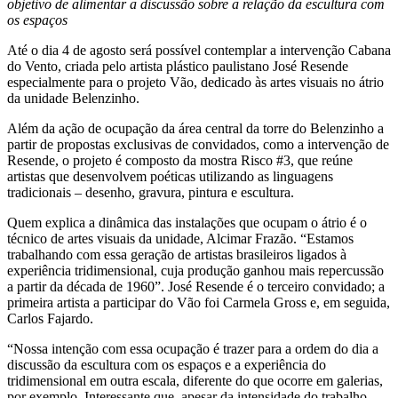
objetivo de alimentar a discussão sobre a relação da escultura com
os espaços
Até o dia 4 de agosto será possível contemplar a intervenção Cabana
do Vento, criada pelo artista plástico paulistano José Resende
especialmente para o projeto Vão, dedicado às artes visuais no átrio
da unidade Belenzinho.
Além da ação de ocupação da área central da torre do Belenzinho a
partir de propostas exclusivas de convidados, como a intervenção de
Resende, o projeto é composto da mostra Risco #3, que reúne
artistas que desenvolvem poéticas utilizando as linguagens
tradicionais – desenho, gravura, pintura e escultura.
Quem explica a dinâmica das instalações que ocupam o átrio é o
técnico de artes visuais da unidade, Alcimar Frazão. “Estamos
trabalhando com essa geração de artistas brasileiros ligados à
experiência tridimensional, cuja produção ganhou mais repercussão
a partir da década de 1960”. José Resende é o terceiro convidado; a
primeira artista a participar do Vão foi Carmela Gross e, em seguida,
Carlos Fajardo.
“Nossa intenção com essa ocupação é trazer para a ordem do dia a
discussão da escultura com os espaços e a experiência do
tridimensional em outra escala, diferente do que ocorre em galerias,
por exemplo. Interessante que, apesar da intensidade do trabalho,