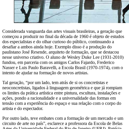
Considerada vanguarda das artes visuais brasileiras, a geração que
começou a produzir no final da década de 1960 é objeto de estudos
dos especialistas e do olhar curioso do público, continuando a
desafiar a ambos ainda hoje. Exemplo disso é a produção do
paulistano José Resende, arquiteto de formação, que se destacou
nesse universo criativo. O aluno de Wesley Duke Lee (1931-2010)
fundou, em parceria com os amigos Carlos Fajardo, Frederico
Nasser e Luis Paulo Baravelli, a Escola Brasil (1970-1974), com o
intento de ajudar na formação de novos artistas.
Tal geração, “por um lado, tem atrás de si os concretistas e
neoconcretistas, ligados à linguagem geométrica e que já rompiam
os limites da prática artística entre pintura, escultura, instalações e
ações, pondo a racionalidade e a universalidade das formas em
tensão com a experiência do espaço e sua relação com o corpo do
artista e do espectador.
Por outro lado, teve embates com a formação de um mercado e um
circuito de arte no país”, esclarece a professora da Escola de Belas
Artes da Universidade Federal do Rio de Janeiro (UFRJ), Patrícia