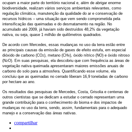
ocupam a maior parte do território nacional e, além de abrigar enorme
biodiversidade, realizam vários serviços ambientais relevantes, como
regulação climática, manutenção da qualidade do ar e conservação de
recursos hídricos – uma situação que vem sendo comprometida pela
intensificação das queimadas e do desmatamento na região. No
acumulado até 2009, já haviam sido destruídos 48,2% da vegetação
nativa, ou seja, quase 1 milhão de quilômetros quadrados.
De acordo com Mercedes, essas mudanças no uso da terra estão entre
as principais causas da emissão de gases de efeito estufa, em especial
dióxido de carbono (CO
), metano (CH
), óxido nítrico (NO) e óxido nitroso
2
4
(N
O). Em suas pesquisas, ela descobriu que com frequência as áreas de
2
vegetação nativa queimada apresentaram maiores emissões anuais de
carbono do solo para a atmosfera. Quantificando esse volume, ela
concluiu que as queimadas no cerrado liberam 16,9 toneladas de carbono
por hectare ao ano.
Os resultados das pesquisas de Mercedes, Costa, Grisolia e centenas de
outros cientistas que se dedicam a estudar o cerrado representam uma
grande contribuição para o conhecimento do bioma e dos impactos de
mudanças no uso da terra, sendo, assim, fundamentais para o adequado
manejo e a conservação das áreas nativas.
compartilhar