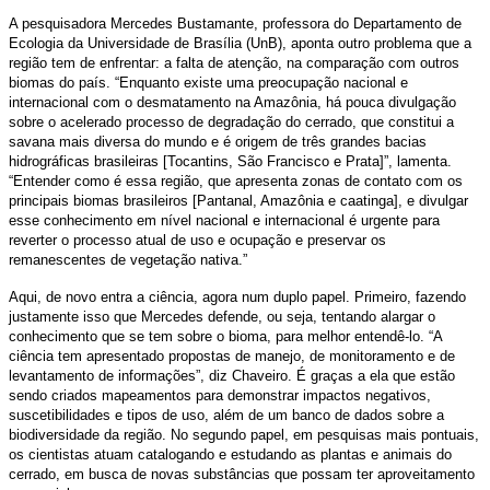
A pesquisadora Mercedes Bustamante, professora do Departamento de
Ecologia da Universidade de Brasília (UnB), aponta outro problema que a
região tem de enfrentar: a falta de atenção, na comparação com outros
biomas do país. “Enquanto existe uma preocupação nacional e
internacional com o desmatamento na Amazônia, há pouca divulgação
sobre o acelerado processo de degradação do cerrado, que constitui a
savana mais diversa do mundo e é origem de três grandes bacias
hidrográficas brasileiras [Tocantins, São Francisco e Prata]”, lamenta.
“Entender como é essa região, que apresenta zonas de contato com os
principais biomas brasileiros [Pantanal, Amazônia e caatinga], e divulgar
esse conhecimento em nível nacional e internacional é urgente para
reverter o processo atual de uso e ocupação e preservar os
remanescentes de vegetação nativa.”
Aqui, de novo entra a ciência, agora num duplo papel. Primeiro, fazendo
justamente isso que Mercedes defende, ou seja, tentando alargar o
conhecimento que se tem sobre o bioma, para melhor entendê-lo. “A
ciência tem apresentado propostas de manejo, de monitoramento e de
levantamento de informações”, diz Chaveiro. É graças a ela que estão
sendo criados mapeamentos para demonstrar impactos negativos,
suscetibilidades e tipos de uso, além de um banco de dados sobre a
biodiversidade da região. No segundo papel, em pesquisas mais pontuais,
os cientistas atuam catalogando e estudando as plantas e animais do
cerrado, em busca de novas substâncias que possam ter aproveitamento