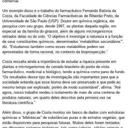
comercial.
Um exemplo disso é o trabalho do farmacêutico Fernando Batista da
Costa, da Faculdade de Ciências Farmacêuticas de Ribeirão Preto, da
Universidade de São Paulo (USP). Doutor em química orgânica, ele
pesquisa com seu grupo, desde 1997, as plantas daquela região, em
especial as da família do girassol, além de alguns microrganismos
retirados delas ou do solo. “O objetivo é investigar a natureza e a função
de seus constituintes químicos, denominados ‘metabólitos secundários’”,
diz. “Estudamos também como esses metabólitos podem ser
aproveitados de forma racional, no contexto da bioprospecção.”
Costa ressalta ainda a importância de estudar a riqueza presente em
plantas e microrganismos do cerrado brasileiro do ponto de vista
farmacêutico, medicinal e biológico, tendo a química como pano de fundo.
“Os resultados desse tipo de investigação são importantes para que a
sociedade entenda que esse bioma deve ser preservado e que pode ao
mesmo tempo ser explorado, porém de modo sustentável”, afirma. “Até
agora, nosso trabalho rendeu o isolamento de mais de uma centena de
produtos naturais, um quarto deles descritos pela primeira vez na
literatura científica.”
Além disso, o grupo de Costa montou um banco de dados com estruturas
químicas e “bibliotecas” de substâncias puras e de extratos vegetais, que
estão disponíveis para pesquisas futuras. Muitos deles foram testados
em diferentes sistemas biológicos, tais como cobaias, células animais e