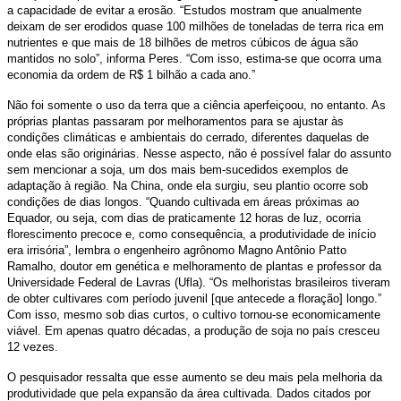
a capacidade de evitar a erosão. “Estudos mostram que anualmente
deixam de ser erodidos quase 100 milhões de toneladas de terra rica em
nutrientes e que mais de 18 bilhões de metros cúbicos de água são
mantidos no solo”, informa Peres. “Com isso, estima-se que ocorra uma
economia da ordem de R$ 1 bilhão a cada ano.”
Não foi somente o uso da terra que a ciência aperfeiçoou, no entanto. As
próprias plantas passaram por melhoramentos para se ajustar às
condições climáticas e ambientais do cerrado, diferentes daquelas de
onde elas são originárias. Nesse aspecto, não é possível falar do assunto
sem mencionar a soja, um dos mais bem-sucedidos exemplos de
adaptação à região. Na China, onde ela surgiu, seu plantio ocorre sob
condições de dias longos. “Quando cultivada em áreas próximas ao
Equador, ou seja, com dias de praticamente 12 horas de luz, ocorria
florescimento precoce e, como consequência, a produtividade de início
era irrisória”, lembra o engenheiro agrônomo Magno Antônio Patto
Ramalho, doutor em genética e melhoramento de plantas e professor da
Universidade Federal de Lavras (Ufla). “Os melhoristas brasileiros tiveram
de obter cultivares com período juvenil [que antecede a floração] longo.”
Com isso, mesmo sob dias curtos, o cultivo tornou-se economicamente
viável. Em apenas quatro décadas, a produção de soja no país cresceu
12 vezes.
O pesquisador ressalta que esse aumento se deu mais pela melhoria da
produtividade que pela expansão da área cultivada. Dados citados por