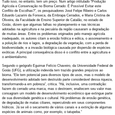
Tudo isso, no entanto, tem um preço. Num artigo intitulado “Produção
Agrícola e Conservação no Bioma Cerrado: É Possível Evitar este
Conflito de Escolhas?”, os pesquisadores José Felipe Ribeiro e Carlos
Eduardo Lazarini da Fonseca, da Embrapa Cerrados, e Maria Cristina de
Oliveira, da Faculdade de Ensino Superior de Catalão, no estado de
Goiás, dizem que algumas falhas no planejamento e nas técnicas
adotadas na agricultura e na pecuária da região causaram a degradação
de muitas áreas. Entre os problemas originados pelo manejo agrícola
inadequado, os autores citam a erosão hídrica e eólica, o assoreamento e
a poluição de rios e lagos, a degradação da vegetação, com a perda de
biodiversidade, e a invasão biológica causada por dispersão de espécies
exóticas. A principal consequência disso é o conflito entre a agricultura e
o ambientalismo.
Segundo o geógrafo Eguimar Felício Chaveiro, da Universidade Federal de
Goiás (UFG), a utilização indevida tem trazido grandes prejuízos ao
bioma. “Ele tem potencial para diversos tipos de usos, mas o modelo de
desenvolvimento adotado tem destruído parte considerável dessa riqueza,
transformando-a em pobreza”, critica. “Há, inclusive, uma contradição:
fazem do cerrado uma marca, mas o destroem; enaltecem seu valor mas
consagram um modelo de desenvolvimento econômico que extingue parte
de sua diversidade genética e cultural. Há problemas de erosão genética,
de degradação de matas ciliares, repercutindo em seus componentes
hídricos. Já se vê o secamento de vários canais e a extinção de algumas
espécies de animais como, por exemplo, o tatupeba.”