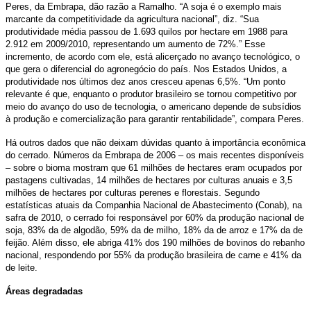
Peres, da Embrapa, dão razão a Ramalho. “A soja é o exemplo mais
marcante da competitividade da agricultura nacional”, diz. “Sua
produtividade média passou de 1.693 quilos por hectare em 1988 para
2.912 em 2009/2010, representando um aumento de 72%.” Esse
incremento, de acordo com ele, está alicerçado no avanço tecnológico, o
que gera o diferencial do agronegócio do país. Nos Estados Unidos, a
produtividade nos últimos dez anos cresceu apenas 6,5%. “Um ponto
relevante é que, enquanto o produtor brasileiro se tornou competitivo por
meio do avanço do uso de tecnologia, o americano depende de subsídios
à produção e comercialização para garantir rentabilidade”, compara Peres.
Há outros dados que não deixam dúvidas quanto à importância econômica
do cerrado. Números da Embrapa de 2006 – os mais recentes disponíveis
– sobre o bioma mostram que 61 milhões de hectares eram ocupados por
pastagens cultivadas, 14 milhões de hectares por culturas anuais e 3,5
milhões de hectares por culturas perenes e florestais. Segundo
estatísticas atuais da Companhia Nacional de Abastecimento (Conab), na
safra de 2010, o cerrado foi responsável por 60% da produção nacional de
soja, 83% da de algodão, 59% da de milho, 18% da de arroz e 17% da de
feijão. Além disso, ele abriga 41% dos 190 milhões de bovinos do rebanho
nacional, respondendo por 55% da produção brasileira de carne e 41% da
de leite.
Áreas degradadas