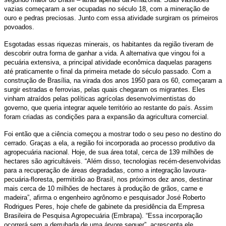
vazias começaram a ser ocupadas no século 18, com a mineração de
ouro e pedras preciosas. Junto com essa atividade surgiram os primeiros
povoados.
Esgotadas essas riquezas minerais, os habitantes da região tiveram de
descobrir outra forma de ganhar a vida. A alternativa que vingou foi a
pecuária extensiva, a principal atividade econômica daquelas paragens
até praticamente o final da primeira metade do século passado. Com a
construção de Brasília, na virada dos anos 1950 para os 60, começaram a
surgir estradas e ferrovias, pelas quais chegaram os migrantes. Eles
vinham atraídos pelas políticas agrícolas desenvolvimentistas do
governo, que queria integrar aquele território ao restante do país. Assim
foram criadas as condições para a expansão da agricultura comercial.
Foi então que a ciência começou a mostrar todo o seu peso no destino do
cerrado. Graças a ela, a região foi incorporada ao processo produtivo da
agropecuária nacional. Hoje, de sua área total, cerca de 139 milhões de
hectares são agricultáveis. “Além disso, tecnologias recém-desenvolvidas
para a recuperação de áreas degradadas, como a integração lavoura-
pecuária-floresta, permitirão ao Brasil, nos próximos dez anos, destinar
mais cerca de 10 milhões de hectares à produção de grãos, carne e
madeira”, afirma o engenheiro agrônomo e pesquisador José Roberto
Rodrigues Peres, hoje chefe de gabinete da presidência da Empresa
Brasileira de Pesquisa Agropecuária (Embrapa). “Essa incorporação
ocorrerá sem a derrubada de uma árvore sequer”, acrescenta ele.