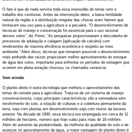
O fato é que de nada serviria toda essa imensidão de terras sem o
trabalho dos cientistas. Antes da intervenção deles, a baixa fertilidade
natural da região e a distribuição irregular das chuvas eram fatores que
limitavam seu uso para a agricultura e a pecuária. “O desenvolvimento de
técnicas de manejo e conservação foi essencial para o uso racional
desses solos”, diz Peres. “As pesquisas proporcionaram a descoberta de
processos de adubação e calagem [aplicação de calcário] com
rendimentos de máxima eficiência econômica e respeito ao meio
ambiente.” Além disso, técnicas que tornaram possível o desenvolvimento
mais profundo das raízes propiciaram melhor aproveitamento do estoque
de água dos solos, importante para enfrentar os períodos de estiagem que
ocorrem em plena estação chuvosa, os chamados veranicos.
Sem erosão
O plantio direto é outra tecnologia que melhora o aproveitamento das
terras do cerrado para a agricultura. Trata-se de um sistema de manejo
conservacionista, cujas principais características são a semeadura sem
revolvimento do solo, a rotação de culturas e a cobertura permanente da
terra, seja com plantas em desenvolvimento seja com restos da lavoura
anterior. Na década de 1990, essa técnica era empregada em cerca de 11
milhões de hectares, número que hoje subiu para mais de 18 milhões.
Além do aumento da produtividade, da melhoria da qualidade do solo e de
avanços no aproveitamento da água, a maior vantagem do plantio direto é