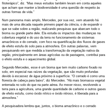
fitoterápico”, diz. “Mas meus estudos também levam em conta aqueles
que acham que manter a biodiversidade é uma questão de respeito às
outras formas de vida.”
Num panorama mais amplo, Mercedes, por sua vez, vem atuando há
mais de uma década naquele primeiro papel da ciência, o de expandir o
que se sabe sobre a região, realizando pesquisas que abarcam todo o
bioma ou grande parte dele. Ela estuda os impactos das mudanças na
cobertura vegetal e do uso da terra no funcionamento de sistemas
amazônicos e do cerrado, com foco na quantificação dos fluxos de gases
de efeito estufa do solo para a atmosfera. Em outras palavras, vem
pesquisando em que medida a transformação da vegetação nativa da
região, principalmente em áreas agrícolas ou de pastagens, contribui para
o efeito estufa e o aquecimento global.
Segundo Mercedes, esse é um bioma que tem muito carbono fixado no
solo, em especial nas raízes da vegetação, que são muito profundas
devido à escassez de água próximo à superfície. “O cerrado é como uma
floresta de cabeça para baixo”, diz Mercedes. “Há mais biomassa vegetal
enterrada no solo do que na parte aérea. Ao mexer nisso, revolvendo a
terra para a agricultura, uma grande quantidade de carbono e outros gases
de efeito estufa, como óxido nítrico e óxido nitroso, é liberada para a
atmosfera.”
A pesquisadora lembra que, juntos, o bioma amazônico e o cerrado