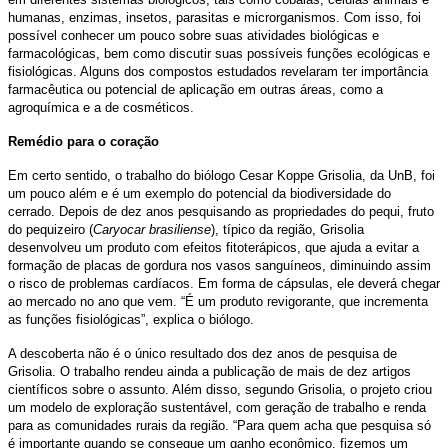
humanas, enzimas, insetos, parasitas e microrganismos. Com isso, foi
possível conhecer um pouco sobre suas atividades biológicas e
farmacológicas, bem como discutir suas possíveis funções ecológicas e
fisiológicas. Alguns dos compostos estudados revelaram ter importância
farmacêutica ou potencial de aplicação em outras áreas, como a
agroquímica e a de cosméticos.
Remédio para o coração
Em certo sentido, o trabalho do biólogo Cesar Koppe Grisolia, da UnB, foi
um pouco além e é um exemplo do potencial da biodiversidade do
cerrado. Depois de dez anos pesquisando as propriedades do pequi, fruto
do pequizeiro (
Caryocar brasiliense
), típico da região, Grisolia
desenvolveu um produto com efeitos fitoterápicos, que ajuda a evitar a
formação de placas de gordura nos vasos sanguíneos, diminuindo assim
o risco de problemas cardíacos. Em forma de cápsulas, ele deverá chegar
ao mercado no ano que vem. “É um produto revigorante, que incrementa
as funções fisiológicas”, explica o biólogo.
A descoberta não é o único resultado dos dez anos de pesquisa de
Grisolia. O trabalho rendeu ainda a publicação de mais de dez artigos
científicos sobre o assunto. Além disso, segundo Grisolia, o projeto criou
um modelo de exploração sustentável, com geração de trabalho e renda
para as comunidades rurais da região. “Para quem acha que pesquisa só
é importante quando se consegue um ganho econômico, fizemos um