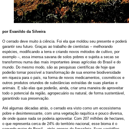
por Evanildo da Silveira
O cerrado deve muito à ciência. Foi ela que moldou seu presente e poderá
garantir seu futuro. Graças ao trabalho de cientistas – melhorando
espécies, modificando a terra e criando novos métodos de cultivo, por
exemplo –, essa imensa savana de solos pobres e sujeita a secas se
transformou numa das mais importantes áreas agrícolas do Brasil e do
mundo. Do mesmo modo, são as pesquisas científicas de hoje que
poderão tornar possível a transformação de sua enorme biodiversidade
em riqueza para o país, na forma de novos medicamentos, cosméticos e
outros produtos oriundos de substâncias extraídas de suas plantas e
animais. E são elas que poderão, ainda, criar uma maneira de aproveitar
todo o potencial da região, agropecuário ou natural, de forma sustentável,
garantindo sua preservação.
Até algumas décadas atrás, o cerrado era visto como um ecossistema
pobre e desinteressante, com uma vegetação raquítica e pouco diversa,
de onde quase nada se poderia aproveitar. Com 207 milhões de hectares,
o que representa cerca de 24% do território nacional, esse bioma é o
segundo maior do Brasil – atrás apenas da Amazônia. Suas vastidões