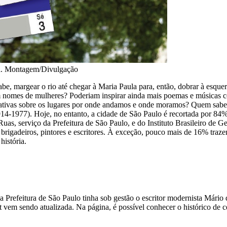
sta. Montagem/Divulgação
be, margear o rio até chegar à Maria Paula para, então, dobrar à esque
om nomes de mulheres? Poderiam inspirar ainda mais poemas e músicas
ivas sobre os lugares por onde andamos e onde moramos? Quem sabe, his
914-1977). Hoje, no entanto, a cidade de São Paulo é recortada por 8
as, serviço da Prefeitura de São Paulo, e do Instituto Brasileiro de Geo
 brigadeiros, pintores e escritores. À exceção, pouco mais de 16% traz
história.
 Prefeitura de São Paulo tinha sob gestão o escritor modernista Mário
t vem sendo atualizada. Na página, é possível conhecer o histórico de 