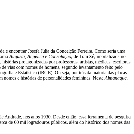
rda e encontrar Josefa Júlia da Conceição Ferreira. Como seria uma
 como
Augusta, Angélica e Consolação
, de Tom Zé, imortalizada no
tórias protagonizadas por professoras, artistas, médicas, escritoras
4% de vias com nomes de homens, segundo levantamento feito pelo
grafia e Estatística (IBGE). Ou seja, por trás da maioria das placas
em nomes e histórias de personalidades femininas. Neste
Almanaque
,
 de Andrade, nos anos 1930. Desde então, essa ferramenta de pesquisa
cerca de 60 mil logradouros públicos, além do histórico dos nomes das