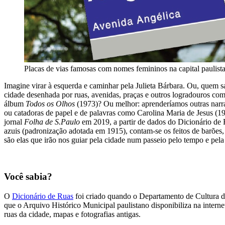
Placas de vias famosas com nomes femininos na capital pauli
Imagine virar à esquerda e caminhar pela Julieta Bárbara. Ou, quem sa
cidade desenhada por ruas, avenidas, praças e outros logradouros c
álbum
Todos os Olhos
(1973)? Ou melhor: aprenderíamos outras narrat
ou catadoras de papel e de palavras como Carolina Maria de Jesus (1
jornal
Folha de S.Paulo
em 2019, a partir de dados do Dicionário de Ru
azuis (padronização adotada em 1915), contam-se os feitos de barões,
são elas que irão nos guiar pela cidade num passeio pelo tempo e pela 
Você sabia?
O
Dicionário de Ruas
foi criado quando o Departamento de Cultura da
que o Arquivo Histórico Municipal paulistano disponibiliza na interne
ruas da cidade, mapas e fotografias antigas.