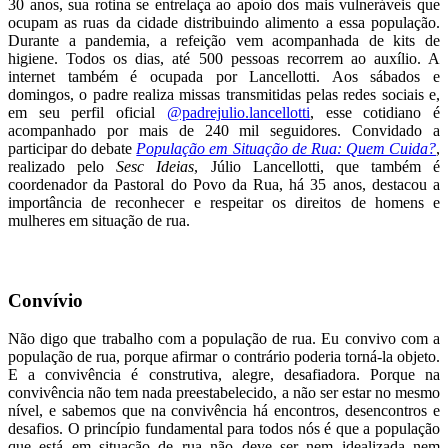
30 anos, sua rotina se entrelaça ao apoio dos mais vulneráveis que
ocupam as ruas da cidade distribuindo alimento a essa população.
Durante a pandemia, a refeição vem acompanhada de kits de
higiene. Todos os dias, até 500 pessoas recorrem ao auxílio. A
internet também é ocupada por Lancellotti. Aos sábados e
domingos, o padre realiza missas transmitidas pelas redes sociais e,
em seu perfil oficial
@padrejulio.lancellotti
, esse cotidiano é
acompanhado por mais de 240 mil seguidores. Convidado a
participar do debate
População em Situação de Rua: Quem Cuida?
,
realizado pelo
Sesc Ideias
, Júlio Lancellotti, que também é
coordenador da Pastoral do Povo da Rua, há 35 anos, destacou a
importância de reconhecer e respeitar os direitos de homens e
mulheres em situação de rua.
Convívio
Não digo que trabalho com a população de rua. Eu convivo com a
população de rua, porque afirmar o contrário poderia torná-la objeto.
E a convivência é construtiva, alegre, desafiadora. Porque na
convivência não tem nada preestabelecido, a não ser estar no mesmo
nível, e sabemos que na convivência há encontros, desencontros e
desafios. O princípio fundamental para todos nós é que a população
que está em situação de rua não deve ser nem idealizada nem