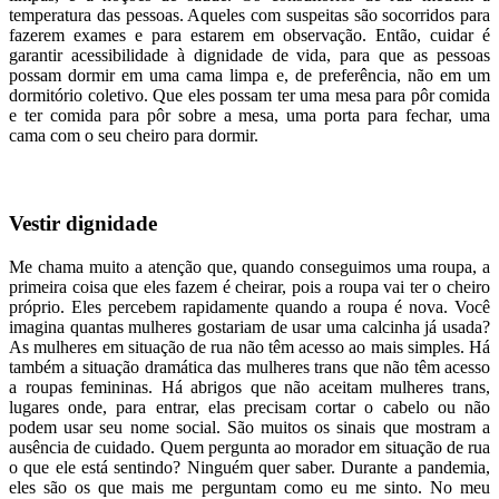
temperatura das pessoas. Aqueles com suspeitas são socorridos para
fazerem exames e para estarem em observação. Então, cuidar é
garantir acessibilidade à dignidade de vida, para que as pessoas
possam dormir em uma cama limpa e, de preferência, não em um
dormitório coletivo. Que eles possam ter uma mesa para pôr comida
e ter comida para pôr sobre a mesa, uma porta para fechar, uma
cama com o seu cheiro para dormir.
Vestir dignidade
Me chama muito a atenção que, quando conseguimos uma roupa, a
primeira coisa que eles fazem é cheirar, pois a roupa vai ter o cheiro
próprio. Eles percebem rapidamente quando a roupa é nova. Você
imagina quantas mulheres gostariam de usar uma calcinha já usada?
As mulheres em situação de rua não têm acesso ao mais simples. Há
também a situação dramática das mulheres trans que não têm acesso
a roupas femininas. Há abrigos que não aceitam mulheres trans,
lugares onde, para entrar, elas precisam cortar o cabelo ou não
podem usar seu nome social. São muitos os sinais que mostram a
ausência de cuidado. Quem pergunta ao morador em situação de rua
o que ele está sentindo? Ninguém quer saber. Durante a pandemia,
eles são os que mais me perguntam como eu me sinto. No meu