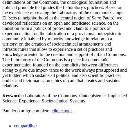
delimitations on the Commons, the ontological foundation and
political principle that guides the Laboratory’s practices. Based on
the experience of creating the Laboratory of the Commons Campos
Eli´seos (a neighborhood in the central region of Sa~o Paulo), we
developed reflections on an open and implicated science, on the
transition from a politics of protest and claim to a politics of
experimentation, on the fabrication of a provisional ontoepistemic
community inhabited by minority knowledge in relation to a
territory, on the creation of sociotechnical arrangements and
infrastructures that allow to experience a set of practices and
knowledge oriented to the creation and support of urban Commons.
The Laboratory of the Commons is a place for democratic
experimentation founded on the complicity between differences,
acting to give due impor- tance to the work always presupposed and
yet hidden which sustains all political and also scientific practice:
bodies and their marks, an ethics of care that creates and sustains
relations.
Keywords:
Laboratory of the Commons. Ontoepistemic. Implicated
Science. Experience. Sociotechnical Systems.
Para ler o artigo completo,
clique aqui
.
compartilhar