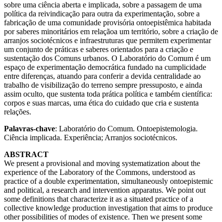
sobre uma ciência aberta e implicada, sobre a passagem de uma
política da reivindicação para outra da experimentação, sobre a
fabricação de uma comunidade provisória ontoepistêmica habitada
por saberes minoritários em relaçãoa um território, sobre a criação de
arranjos sociotécnicos e infraestruturas que permitem experimentar
um conjunto de práticas e saberes orientados para a criação e
sustentação dos Comuns urbanos. O Laboratório do Comum é um
espaço de experimentação democrática fundado na cumplicidade
entre diferenças, atuando para conferir a devida centralidade ao
trabalho de visibilização do terreno sempre pressuposto, e ainda
assim oculto, que sustenta toda prática política e também científica:
corpos e suas marcas, uma ética do cuidado que cria e sustenta
relações.
Palavras-chave
: Laboratório do Comum. Ontoepistemologia.
Ciência implicada. Experiência; Arranjos sociotécnicos.
ABSTRACT
We present a provisional and moving systematization about the
experience of the Laboratory of the Commons, understood as
practice of a double experimentation, simultaneously ontoepistemic
and political, a research and intervention apparatus. We point out
some definitions that characterize it as a situated practice of a
collective knowledge production investigation that aims to produce
other possibilities of modes of existence. Then we present some