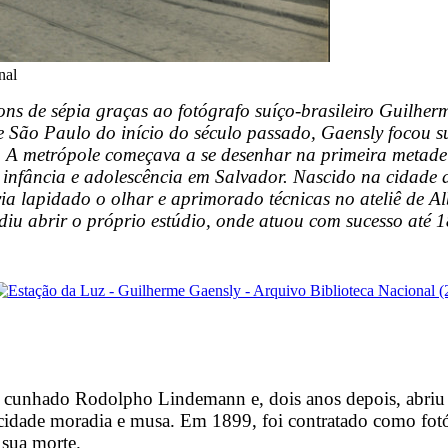
nal
s de sépia graças ao fotógrafo suíço-brasileiro Guilhe
de São Paulo do início do século passado, Gaensly focou s
 A metrópole começava a se desenhar na primeira metade 
ou infância e adolescência em Salvador. Nascido na cidade
a lapidado o olhar e aprimorado técnicas no ateliê de Alb
diu abrir o próprio estúdio, onde atuou com sucesso até 
 cunhado Rodolpho Lindemann e, dois anos depois, abriu
 cidade moradia e musa. Em 1899, foi contratado como fotó
 sua morte.