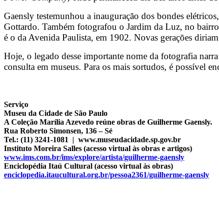
Gaensly testemunhou a inauguração dos bondes elétricos, 
Gottardo. Também fotografou o Jardim da Luz, no bairro 
é o da Avenida Paulista, em 1902. Novas gerações diriam q
Hoje, o legado desse importante nome da fotografia narra
consulta em museus. Para os mais sortudos, é possível enc
Serviço
Museu da Cidade de São Paulo
A Coleção Marília Azevedo reúne obras de Guilherme Gaensly.
Rua Roberto Simonsen, 136 – Sé
Tel.: (11) 3241-1081 | www.museudacidade.sp.gov.br
Instituto Moreira Salles (acesso virtual às obras e artigos)
www.ims.com.br/ims/explore/artista/guilherme-gaensly
Enciclopédia Itaú Cultural (acesso virtual às obras)
enciclopedia.itaucultural.org.br/pessoa2361/guilherme-gaensly