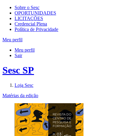
Sobre o Sesc
OPORTUNIDADES
LICITAÇÕES
Credencial Plena
Política de Privacidade
Meu perfil
Meu perfil
Sair
Sesc SP
Loja Sesc
Matérias da edição