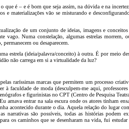
o que é – e é bom que seja assim, na dúvida e na incerteza
sejos e materializações vão se misturando e desconfigurando
tualização de um conjunto de ideias, imagens e concei
 vago. Numa constelação, algumas estrelas morrem, ou
ho, permanecem ou desaparecem.
 estrela (ideia/palavra/conceito) à outra. É por meio de
idão não carrega em si a virtualidade da luz?
pelas raríssimas marcas que permitem um processo criativo.
er à faculdade de moda (desculpem-me aqui, professores
 cenógrafos e figurinistas no CPT (Centro de Pesquisa Teatr
u amava entrar na sala escura onde os atores tinham ensa
inha acontecido durante o dia. Aquela relação do lugar com
s narrativas são possíveis, todas as histórias podem e
ara os caminhos que se desenharam na vida, fui estudar s