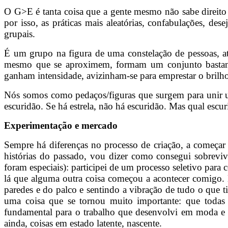
O G>E é tanta coisa que a gente mesmo não sabe direito 
por isso, as práticas mais aleatórias, confabulações, de
grupais.
É um grupo na figura de uma constelação de pessoas, a
mesmo que se aproximem, formam um conjunto bastante
ganham intensidade, avizinham-se para emprestar o bril
Nós somos como pedaços/figuras que surgem para unir uma
escuridão. Se há estrela, não há escuridão. Mas qual escur
Experimentação e mercado
Sempre há diferenças no processo de criação, a começar 
histórias do passado, vou dizer como consegui sobreviv
foram especiais): participei de um processo seletivo para
lá que alguma outra coisa começou a acontecer comigo. E
paredes e do palco e sentindo a vibração de tudo o que t
uma coisa que se tornou muito importante: que todas a
fundamental para o trabalho que desenvolvi em moda e p
ainda, coisas em estado latente, nascente.