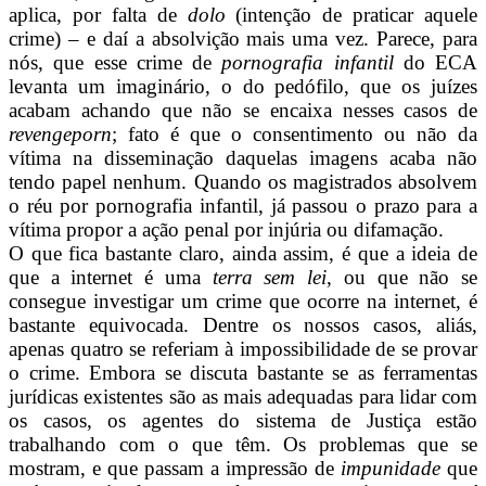
aplica, por falta de
dolo
(intenção de praticar aquele
crime) – e daí a absolvição mais uma vez. Parece, para
nós, que esse crime de
pornografia infantil
do ECA
levanta um imaginário, o do pedófilo, que os juízes
acabam achando que não se encaixa nesses casos de
revengeporn
; fato é que o consentimento ou não da
vítima na disseminação daquelas imagens acaba não
tendo papel nenhum. Quando os magistrados absolvem
o réu por pornografia infantil, já passou o prazo para a
vítima propor a ação penal por injúria ou difamação.
O que fica bastante claro, ainda assim, é que a ideia de
que a internet é uma
terra sem lei
, ou que não se
consegue investigar um crime que ocorre na internet, é
bastante equivocada. Dentre os nossos casos, aliás,
apenas quatro se referiam à impossibilidade de se provar
o crime. Embora se discuta bastante se as ferramentas
jurídicas existentes são as mais adequadas para lidar com
os casos, os agentes do sistema de Justiça estão
trabalhando com o que têm. Os problemas que se
mostram, e que passam a impressão de
impunidade
que