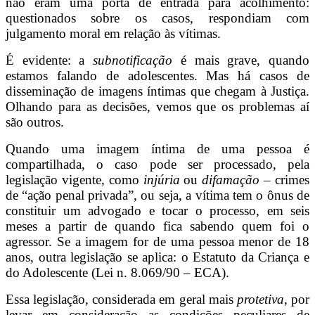
não eram uma porta de entrada para acolhimento:
questionados sobre os casos, respondiam com
julgamento moral em relação às vítimas.
É evidente: a
subnotificação
é mais grave, quando
estamos falando de adolescentes. Mas há casos de
disseminação de imagens íntimas que chegam à Justiça.
Olhando para as decisões, vemos que os problemas aí
são outros.
Quando uma imagem íntima de uma pessoa é
compartilhada, o caso pode ser processado, pela
legislação vigente, como
injúria
ou
difamação
– crimes
de “ação penal privada”, ou seja, a vítima tem o ônus de
constituir um advogado e tocar o processo, em seis
meses a partir de quando fica sabendo quem foi o
agressor. Se a imagem for de uma pessoa menor de 18
anos, outra legislação se aplica: o Estatuto da Criança e
do Adolescente (Lei n. 8.069/90 – ECA).
Essa legislação, considerada em geral mais
protetiva
, por
levar em consideração as condições peculiares de