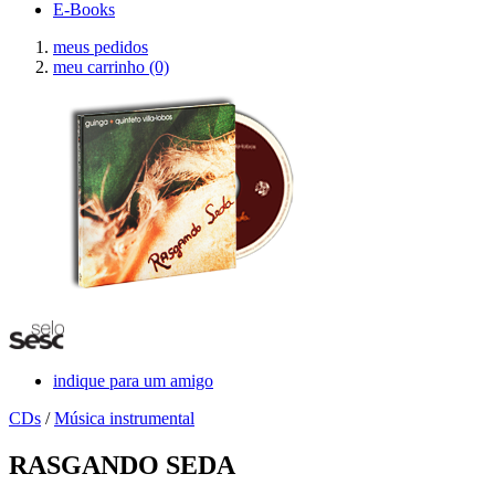
E-Books
meus pedidos
meu carrinho
(0)
indique para um amigo
CDs
/
Música instrumental
RASGANDO SEDA