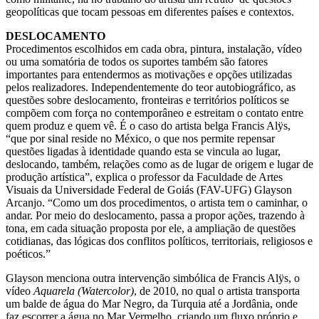
geopolíticas que tocam pessoas em diferentes países e contextos.
DESLOCAMENTO
Procedimentos escolhidos em cada obra, pintura, instalação, vídeo
ou uma somatória de todos os suportes também são fatores
importantes para entendermos as motivações e opções utilizadas
pelos realizadores. Independentemente do teor autobiográfico, as
questões sobre deslocamento, fronteiras e territórios políticos se
compõem com força no contemporâneo e estreitam o contato entre
quem produz e quem vê. É o caso do artista belga Francis Alÿs,
“que por sinal reside no México, o que nos permite repensar
questões ligadas à identidade quando esta se vincula ao lugar,
deslocando, também, relações como as de lugar de origem e lugar de
produção artística”, explica o professor da Faculdade de Artes
Visuais da Universidade Federal de Goiás (FAV-UFG) Glayson
Arcanjo. “Como um dos procedimentos, o artista tem o caminhar, o
andar. Por meio do deslocamento, passa a propor ações, trazendo à
tona, em cada situação proposta por ele, a ampliação de questões
cotidianas, das lógicas dos conflitos políticos, territoriais, religiosos e
poéticos.”
Glayson menciona outra intervenção simbólica de Francis Alÿs, o
vídeo
Aquarela (Watercolor)
, de 2010, no qual o artista transporta
um balde de água do Mar Negro, da Turquia até a Jordânia, onde
faz escorrer a água no Mar Vermelho, criando um fluxo próprio e