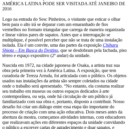
AMÉRICA LATINA PODE SER VISITADA ATÉ JANEIRO DE
2016
Logo na entrada do Sesc Pinheiros, o visitante que esticar o olhar
bem para o alto irá se deparar com um emaranhado de fios
vermelhos no formato triangular que carrega de maneira organizada
e linear vários pares de sapatos. Antes que a interrogação se
multiplique, é possível perceber que não se trata de uma instalação
isolada. Ela é um convite, uma das partes da exposição
Chiharu
Shiota – Em Busca do Destino
, que se desdobram pela fachada, piso
térreo e espaço expositivo (2º andar) da unidade.
Nascida em 1972, na cidade japonesa de Osaka, a artista traz sua
obra pela primeira vez à América Latina. A exposição, que tem
curadoria de Tereza Arruda, foi articulada com o público. Os objetos
usados nas instalações da artista são sempre coletados na cidade
onde o trabalho será apresentado. “No entanto, ela costuma realizar
seu trabalho em museus ou outros espaços dedicados à arte
contemporânea, ou seja, onde há circulação de um público já
familiarizado com sua obra e, portanto, disposto a contribuir. Nosso
desafio foi criar um diálogo entre essa etapa tão importante do
processo de criação com uma ação educativa. Dois meses antes da
abertura da mostra, começamos atividades internas, com educadores
que realizavam ações em diferentes espaços da unidade convidando
o público a escrever cartas de agradecimento e doar sapatos, e