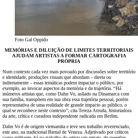
Foto Gal Oppido
MEMÓRIAS E DILUIÇÃO DE LIMITES TERRITORIAIS
AJUDAM ARTISTAS A FORMAR CARTOGRAFIA
PRÓPRIA
Num contexto cada vez mais povoado por discussões sobre território
e identidade, produções visuais que abordam – direta ou
indiretamente – essas temáticas podem impactar o público, por
exemplo, ao invocar aspectos da memória e da trajetória. “Há
inúmeros artistas que, como Dahn Vo, asilado na Dinamarca com
sua família, transpõem em sua obra essa trajetória pessoal, porém
representativa de uma realidade de grande impacto ao público, o
qual se reconhece neste contexto”, cita Tereza Arruda, historiadora
da arte, crítica e curadora independente radicada em Berlim.
Dahn Vo é de origem vietnamita e teve seu trabalho reverenciado,
este ano, na tradicional Bienal de Veneza. Adjetivado por críticos
como militante, há no trabalho do artista um retrato de questões