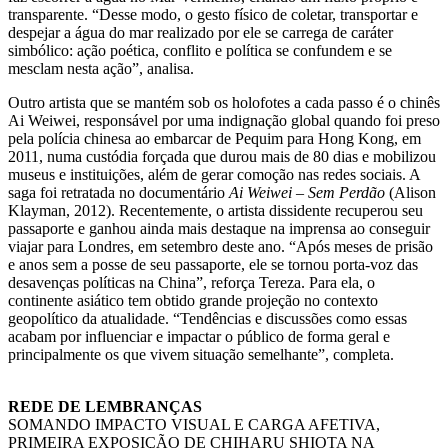
transparente. “Desse modo, o gesto físico de coletar, transportar e
despejar a água do mar realizado por ele se carrega de caráter
simbólico: ação poética, conflito e política se confundem e se
mesclam nesta ação”, analisa.
Outro artista que se mantém sob os holofotes a cada passo é o chinês
Ai Weiwei, responsável por uma indignação global quando foi preso
pela polícia chinesa ao embarcar de Pequim para Hong Kong, em
2011, numa custódia forçada que durou mais de 80 dias e mobilizou
museus e instituições, além de gerar comoção nas redes sociais. A
saga foi retratada no documentário
Ai Weiwei – Sem Perdão
(Alison
Klayman, 2012). Recentemente, o artista dissidente recuperou seu
passaporte e ganhou ainda mais destaque na imprensa ao conseguir
viajar para Londres, em setembro deste ano. “Após meses de prisão
e anos sem a posse de seu passaporte, ele se tornou porta-voz das
desavenças políticas na China”, reforça Tereza. Para ela, o
continente asiático tem obtido grande projeção no contexto
geopolítico da atualidade. “Tendências e discussões como essas
acabam por influenciar e impactar o público de forma geral e
principalmente os que vivem situação semelhante”, completa.
REDE DE LEMBRANÇAS
SOMANDO IMPACTO VISUAL E CARGA AFETIVA,
PRIMEIRA EXPOSIÇÃO DE CHIHARU SHIOTA NA