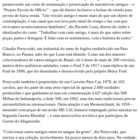
promovendo um curso de restauração e preservação de automóveis antigos – o
“Projeto Escola de Offício” – que dá direito inclusive a bolsas de estudo para
jovens de baixa renda. “Um veículo antigo é muito mais do que um objeto de
contemplação, é um canal que nos leva pelo túnel do tempo e faz com que
revivamos acontecimentos familiares”, diz Ricardo Luna, diretor do clube e
idealizador do curso. “Trabalhar com carro antigo, é mais do que saber sobre
peças, partes e ferrugem. É lidar com os sentimentos, com a história de todos”.
Cláudio Petrycoski, um industrial do ramo de fogões estabelecido em Pato
Branco, no Paraná, sabe do que Luna está falando. Como um dos maiores
colecionadores de carros antigos do Brasil, ele é dono de mais de 200 veículos,
muitos deles autênticas raridades, como o Ford T de 1917 e uma réplica de um
Ford de 1896, que foi desenhado e desenvolvido pelo próprio Henry Ford.
Petrycoski também é proprietário de um Corvette Pace Car, 1978, de 165
cavalos, que fez parte de uma série especial de apenas 2.600 unidades
produzidas e que ganharam as ruas em comemoração à 62
ª
edição das 500
Milhas de Indianápolis, a Indy 500, em 1962, uma das mais tradicionais provas
automobilísticas internacionais. Outra atração é um Messerschmitt, de 1956 –
montado com peças de um avião ME-110, bimotor empregado pelos nazistas na
Segunda Guerra Mundial –, e uma motocicleta soviética que participou da
Guerra do Afeganistão.
“Colecionar carros antigos entra no sangue da gente”, diz Petrycoski, que
iniciou a sua coleção, incrivelmente, há pouco menos de dois anos. Na verdade,