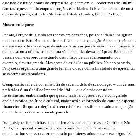
esse não é o único
hobby
do empresário, que tem em seu poder mais de 100 mil
canetas representando empresas, órgãos e entidades do Brasil e de mais de uma
dezena de países, entre eles Alemanha, Estados Unidos, Israel e Portugal.
Museus em apuros
Por ora, Petrycoski guarda seus carros em barracões, pois sua ideia é inaugurar
um museu em Pato Branco onde eles ficariam em exposição. A preocupação com
a preservação de sua coleção de autos é tamanha que ele se viu na contingência
de montar uma oficina restauradora só para cuidar dessas relíquias. Raramente
passeia com eles porque, segundo diz, o risco de um abalroamento, por
exemplo, é muito grande. Mas gosta de exibi-los ao público. No ano passado,
Petrycoski organizou uma grande feira na cidade com a finalidade de apresentar
seus carros aos moradores.
O empresário sabe de cor a história de cada modelo de sua coleção – um de seus
preferidos é um Cadillac Imperial de 1941 – que ele não considera
investimento, embora saiba que quanto mais raro, preservado e com grande
apelo histórico, político e cultural, maior será a valorização do carro no aspecto
financeiro. Diz que a coleção não tem critérios de estilo, montadora ou geração:
o veículo só precisa ser atraente para ele.
As aquisições foram feitas com particulares e com empresas de Curitiba e São
Paulo, em especial, e outros pontos do país. Hoje, já famoso entre os
colecionadores, passou a ser procurado por interessados em carros antigos. “Se