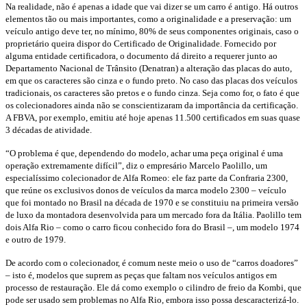
Na realidade, não é apenas a idade que vai dizer se um carro é antigo. Há outros
elementos tão ou mais importantes, como a originalidade e a preservação: um
veículo antigo deve ter, no mínimo, 80% de seus componentes originais, caso o
proprietário queira dispor do Certificado de Originalidade. Fornecido por
alguma entidade certificadora, o documento dá direito a requerer junto ao
Departamento Nacional de Trânsito (Denatran) a alteração das placas do auto,
em que os caracteres são cinza e o fundo preto. No caso das placas dos veículos
tradicionais, os caracteres são pretos e o fundo cinza. Seja como for, o fato é que
os colecionadores ainda não se conscientizaram da importância da certificação.
A FBVA, por exemplo, emitiu até hoje apenas 11.500 certificados em suas quase
3 décadas de atividade.
“O problema é que, dependendo do modelo, achar uma peça original é uma
operação extremamente difícil”, diz o empresário Marcelo Paolillo, um
especialíssimo colecionador de Alfa Romeo: ele faz parte da Confraria 2300,
que reúne os exclusivos donos de veículos da marca modelo 2300 – veículo
que foi montado no Brasil na década de 1970 e se constituiu na primeira versão
de luxo da montadora desenvolvida para um mercado fora da Itália. Paolillo tem
dois Alfa Rio – como o carro ficou conhecido fora do Brasil –, um modelo 1974
e outro de 1979.
De acordo com o colecionador, é comum neste meio o uso de “carros doadores”
– isto é, modelos que suprem as peças que faltam nos veículos antigos em
processo de restauração. Ele dá como exemplo o cilindro de freio da Kombi, que
pode ser usado sem problemas no Alfa Rio, embora isso possa descaracterizá-lo.