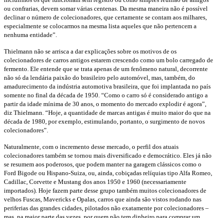
ou confrarias, devem somar várias centenas. Da mesma maneira não é possível
declinar o número de colecionadores, que certamente se contam aos milhares,
especialmente se colocarmos na mesma lista aqueles que não pertencem a
nenhuma entidade”.
Thielmann não se arrisca a dar explicações sobre os motivos de os
colecionadores de carros antigos estarem crescendo como um bolo carregado de
fermento. Ele entende que se trata apenas de um fenômeno natural, decorrente
não só da lendária paixão do brasileiro pelo automóvel, mas, também, do
amadurecimento da indústria automotiva brasileira, que foi implantada no país
somente no final da década de 1950. “Como o carro só é considerado antigo a
partir da idade mínima de 30 anos, o momento do mercado explodir é agora”,
diz Thielmann. “Hoje, a quantidade de marcas antigas é muito maior do que na
década de 1980, por exemplo, estimulando, portanto, o surgimento de novos
colecionadores”.
Naturalmente, com o incremento desse mercado, o perfil dos atuais
colecionadores também se tornou mais diversificado e democrático. Eles já não
se resumem aos poderosos, que podem manter na garagem clássicos como o
Ford Bigode ou Hispano-Suiza, ou, ainda, cobiçadas relíquias tipo Alfa Romeo,
Cadillac, Corvette e Mustang dos anos 1950 e 1960 (necessariamente
importados). Hoje fazem parte desse grupo também muitos colecionadores de
velhos Fuscas, Mavericks e Opalas, carros que ainda são vistos rodando nas
periferias das grandes cidades, pilotados não exatamente por colecionadores –
mas, na maior parte das vezes, por quem não tem dinheiro para comprar um