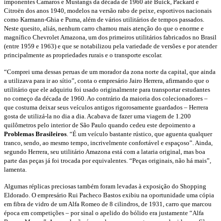
imponentes Camaros e Mustangs da década de 1960 até Buick, Packard e
Citroën dos anos 1940, modelos na versão rabo de peixe, esportivos nacionais
como Karmann-Ghia e Puma, além de vários utilitários de tempos passados.
Neste quesito, aliás, nenhum carro chamou mais atenção do que o enorme e
magnífico Chevrolet Amazona, um dos primeiros utilitários fabricados no Brasil
(entre 1959 e 1963) e que se notabilizou pela variedade de versões e por atender
principalmente as propriedades rurais e o transporte escolar.
“Comprei uma dessas peruas de um morador da zona norte da capital, que ainda
a utilizava para ir ao sítio”, conta o empresário Jairo Herrera, afirmando que o
utilitário que ele adquiriu foi usado originalmente para transportar estudantes
no começo da década de 1960. Ao contrário da maioria dos colecionadores –
que costuma deixar seus veículos antigos rigorosamente guardados – Herrera
gosta de utilizá-la no dia a dia. Acabava de fazer uma viagem de 1.200
quilômetros pelo interior de São Paulo quando cedeu este depoimento a
Problemas Brasileiros
. “É um veículo bastante rústico, que aguenta qualquer
tranco, sendo, ao mesmo tempo, incrivelmente confortável e espaçoso”. Ainda,
segundo Herrera, seu utilitário Amazona está com a lataria original, mas boa
parte das peças já foi trocada por equivalentes. “Peças originais, não há mais”,
lamenta.
Algumas réplicas preciosas também foram levadas à exposição do Shopping
Eldorado. O empresário Rui Pacheco Bastos exibiu na oportunidade uma cópia
em fibra de vidro de um Alfa Romeo de 8 cilindros, de 1931, carro que marcou
época em competições – por sinal o apelido do bólido era justamente “Alfa