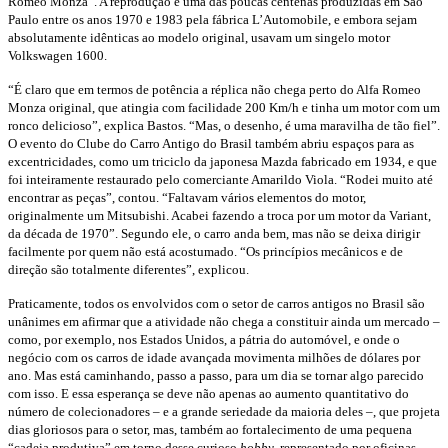
Romeo Monza”. A reprodução é uma das poucas centenas produzidas em São
Paulo entre os anos 1970 e 1983 pela fábrica L’Automobile, e embora sejam
absolutamente idênticas ao modelo original, usavam um singelo motor
Volkswagen 1600.
“É claro que em termos de potência a réplica não chega perto do Alfa Romeo
Monza original, que atingia com facilidade 200 Km/h e tinha um motor com um
ronco delicioso”, explica Bastos. “Mas, o desenho, é uma maravilha de tão fiel”.
O evento do Clube do Carro Antigo do Brasil também abriu espaços para as
excentricidades, como um triciclo da japonesa Mazda fabricado em 1934, e que
foi inteiramente restaurado pelo comerciante Amarildo Viola. “Rodei muito até
encontrar as peças”, contou. “Faltavam vários elementos do motor,
originalmente um Mitsubishi. Acabei fazendo a troca por um motor da Variant,
da década de 1970”. Segundo ele, o carro anda bem, mas não se deixa dirigir
facilmente por quem não está acostumado. “Os princípios mecânicos e de
direção são totalmente diferentes”, explicou.
Praticamente, todos os envolvidos com o setor de carros antigos no Brasil são
unânimes em afirmar que a atividade não chega a constituir ainda um mercado –
como, por exemplo, nos Estados Unidos, a pátria do automóvel, e onde o
negócio com os carros de idade avançada movimenta milhões de dólares por
ano. Mas está caminhando, passo a passo, para um dia se tornar algo parecido
com isso. E essa esperança se deve não apenas ao aumento quantitativo do
número de colecionadores – e a grande seriedade da maioria deles –, que projeta
dias gloriosos para o setor, mas, também ao fortalecimento de uma pequena
“cadeia produtiva” em torno desse curioso
hobby
, representado por oficinas,