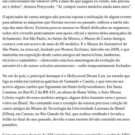
um colecionador me oferecer 50% a mais do que paguei eu vendo, não precisa
ser o dobro”, destaca Petrycoski. “Aí, compro outros modelos ainda mais raros”.
O apreciador de carros antigos não precisa esperar a realização de algum evento
para admirar as máquinas que fizeram sucesso no passado, embora a tarefa não
seja das mais fáceis. Existem poucos museus no Brasil dedicados ao segmento,
todos eles vivendo praticamente sem apoio oficial e muitos deles ameaçados de
fechamento. Em São Paulo, no bairro da Mooca, o Museu de Carros Antigos
contava com um acervo de mais de 60 modelos. E o Museu do Automóvel de
São Paulo, na zona sul, fundado por Romeu Siciliano, falecido em 2008, e que
mantinha em exposição desde carros antigos até motocicletas, lambretas,
triciclos e caminhões – oferecendo uma boa amostragem da evolução do
automóvel e de outros veículos automotores – estão temporariamente fechados.
No sul do país, o principal destaque é o Hollywood Dream Cars, na estrada que
liga as estâncias turísticas gaúchas de Gramado e Canela, e que tem em seu
acervo alguns carrões que figuraram em filmes hollywoodianos. Em Santa
Catarina, no Km 91,5 da BR-101, na altura de Barra Velha, o Auto Museu
Celeiro expõe diversos modelos antigos, alguns deles bastante raros e pouco
vistos no Brasil. Na contramão tem o exemplo da outrora preciosa coleção de
carros antigos do Museu de Tecnologia da Universidade Luterana do Brasil
(Ulbra), em Canoas, no Rio Grande do Sul, que acabou retalhada e levada a
leilão no final do ano passado, devido a uma enorme dívida contraída em anos
passados.
Com um acervo de mais de 270 veículos clássicos construídos a partir de 1904,