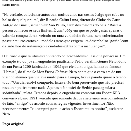
carro novo.
“Na verdade, colecionar autos com muitos anos nas costas é algo que cabe no
bolso de qualquer um”, diz Ricardo Calim Luna, diretor do Clube do Carro
Antigo do Brasil, sediado em São Paulo, e um dos maiores do país. “Basta a
pessoa conhecer os seus limites. É um
hobby
em que se pode gastar apenas o
valor da compra de um veículo ou uma verdadeira fortuna, se o colecionador
possuir muitos carros ou modelos raros que exigem um desembolso ‘gordo’ com
os trabalhos de restauração e cuidados extras com a manutenção”.
O curioso é que muitos estão virando colecionadores quase que por acaso. Um
exemplo é o do jovem engenheiro paulistano Pedro Serafim Gomes Neto, dono
de um Fusca 1200 fabricado em 1965 que ele deixou igualzinho ao famoso
“Herbie”, do filme
Se Meu Fusca Falasse
. Neto conta que o carro era de um
vizinho alemão que viajava muito para a Europa, ficava parado quase o tempo
todo. “Um dia resolvi comprá-lo. Estava tão bem preservado que não precisei
restaurar praticamente nada. Apenas o fantasiei de Herbie para agradar a
sobrinhada”, relata. Tempos depois, o engenheiro comprou um Escort XR3
conversível, ano 1991, veículo que somente daqui a sete anos será considerado
de fato, “antigo” de acordo com as regras vigentes. Investimento? Não,
necessariamente: “eu comprei porque acho o Escort muito bonito”, esclarece
Neto.
Peça original