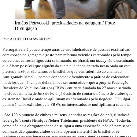
Irmãos Petrycoski: preciosidades na garagem / Foto:
Divulgação
Por: ALBERTO MAWAKDIYE
Prerrogativa até pouco tempo atrás de endinheirados e de pessoas excêntricas
com espaço na garagem e gosto para reformar veículos carcomidos pelo tempo,
colecionar carros antigos está se tornando, no Brasil, um
hobby
tão disseminado
que é bem possível que alguém da sua rua já tenha entrado nessa onda ou está
prestes a fazê-lo. São tantos os brasileiros que vêm aderindo ao chamado
“antigomobilismo” – como é conhecida oficialmente a prática de colecionar
modelos que há tempos deixaram de ser montados – que a própria Federação
Brasileira de Veículos Antigos (FBVA), entidade fundada há 27 anos e sediada
na cidade mineira de Juiz de Fora, já desistiu de contar o número de clubes que
existem no Brasil e onde se aglutinam os aficionados pelo negócio. E a julgar
pelos números exibidos pela FBVA, os interessados se multiplicam a cada dia.
“São 120 o número de clubes e museus, de todas as regiões do país, filiados à
federação”, conta Henrique Nehrer Thielmann, presidente da FBVA. “Todavia,
como não há a obrigatoriedade de se ligar a uma associação, não dá para saber
com exatidão quantos clubes de fato operam em território brasileiro. Se
incluirmos os que funcionam sem registro ou como simples reunião de amigos