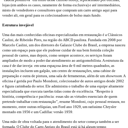
lojas (em ambos os casos, raramente de forma exclusiva) e até intermediários,
misto de vendedores e consultores que compram um carro antigo aqui para
vender ali, em geral para os colecionadores de bolso mais fundo.
Estrutura invejável
Uma das mais conhecidas oficinas especializadas em restauração é a Clássicos
Caslini, de Ribeirão Pires, na região do ABCD paulista. Fundada em 2008 por
Marcelo Caslini, um dos diretores do Galaxie Clube do Brasil, a empresa nasceu
como um espaço para que ele pudesse cuidar de sua bem fornida coleção
pessoal de carros, mas depois, como sempre acontece, os serviços foram
ampliados de modo a poder dar atendimento ao antigomobilista. A estrutura da
casa é de dar inveja: em uma espaçosa área de 6 mil metros quadrados, as
instalações incluem um galpão, um centro de restaurações, uma cabine de
preparação e outra de pintura, uma sala de ferramentas, além de um
showroom
. A
oficina é gerida por Paulo Mondoni, colecionador de autos antigos desde 2002
e figura carimbada do setor. Ele administra o trabalho de uma equipe altamente
especializada que executa tarefas tidas como de excelência. “Respeito à
história, competência e paciência: essas são as virtudes essenciais de quem
pretende trabalhar com restauração”, resume Mondoni, cujo pessoal restaura, no
momento, entre outras relíquias, um Ford ano 1929, um raríssimo Chrysler
montado em 1956 e um Cadillac versão 1959.
Uma mão de obra voltada para o atendimento do setor começa também a ser
formada. O Clube do Carro Antigo do Brasil está já há algum tempo