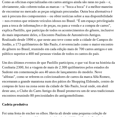
Como as oficinas especializadas em carros antigos ainda são raras no país – e,
obviamente, não cobrem todas as marcas – o “boca a boca” é a melhor maneira
de encontrar no mercado as peças originais procuradas. Outra boa alternativa é
sair à procura dos componentes – ou obter notícias sobre a sua disponibilidade
– nos eventos que reúnem veículos idosos no Brasil. “É um espaço privilegiado
para a troca de informações e de peças, ou para a venda e a compra de carros”,
explica Paolillo, que participa de todos os acontecimentos do gênero, inclusive
do mais importante deles, o Encontro Paulista de Automóveis Antigos.
Realizado desde 1996 e, que neste ano teve como sede a cidade de Campos do
Jordão, a 173 quilômetros de São Paulo, é reverenciado como o maior encontro
do gênero no Brasil, reunindo em cada edição mais de 700 carros antigos e um
público superior a 400 mil pessoas vindas de todos os cantos do país.
Um dos últimos eventos de que Paolillo participou, e que vai ficar na história da
Confraria 2300, foi a viagem de mais de 2.300 quilômetros pelos estados do
Sudeste em comemoração aos 40 anos de lançamento do modelo. Nove
“alfistas”, como se referem os colecionadores de carros da marca Alfa Romeo,
encerraram a grande maratona num dos pátios do Shopping Eldorado, centro de
compras de luxo na zona oeste da cidade de São Paulo, local onde, em abril
deste ano, o Clube do Carro Antigo do Brasil promoveu um de seus tradicionais
encontros reunindo 80 preciosidades do antigomobilismo.
Cadeia produtiva
Foi uma festa de encher os olhos. Havia ali desde uma pequena coleção de