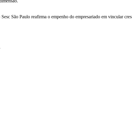
 dimensão.
s, o Sesc São Paulo reafirma o empenho do empresariado em vincular c
o