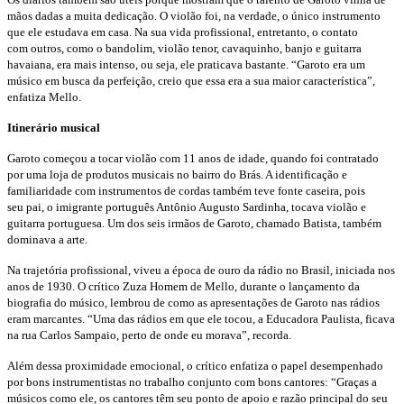
mãos dadas a muita dedicação. O
violão foi, na verdade, o único instrumento
que ele estudava
em casa. Na sua vida profissional, entretanto, o contato
com
outros, como o bandolim, violão tenor, cavaquinho, banjo
e guitarra
havaiana, era mais intenso, ou seja, ele praticava
bastante. “Garoto era um
músico em busca da perfeição,
creio que essa era a sua maior característica”,
enfatiza Mello.
Itinerário musical
Garoto começou a tocar violão com 11 anos de idade,
quando foi contratado
por uma loja de produtos musicais
no bairro do Brás. A identificação e
familiaridade com
instrumentos de cordas também teve fonte caseira, pois
seu
pai, o imigrante português Antônio Augusto Sardinha, tocava
violão e
guitarra portuguesa. Um dos seis irmãos de Garoto,
chamado Batista, também
dominava a arte.
Na trajetória profissional, viveu a época de ouro da rádio
no Brasil, iniciada nos
anos de 1930. O crítico Zuza Homem
de Mello, durante o lançamento da
biografia do músico, lembrou
de como as apresentações de Garoto nas rádios
eram
marcantes. “Uma das rádios em que ele tocou, a Educadora
Paulista, ficava
na rua Carlos Sampaio, perto de onde eu morava”,
recorda.
Além dessa proximidade emocional, o crítico enfatiza o
papel desempenhado
por bons instrumentistas no trabalho
conjunto com bons cantores: “Graças a
músicos como ele, os
cantores têm seu ponto de apoio e razão principal do seu