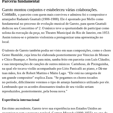
Parceria fundamental
Garoto montou conjuntos e estabeleceu várias colaborações.
Contudo,
o parceiro com quem mais conviveu e admirou foi o compositor
e
arranjador Radamés Gnattali (1906-1988). Ele é apontado
por Mello como
fundamental no processo de evolução musical de
Garoto, para quem Gnattali
dedicou seu Concertino nº 2. O músico
teve a oportunidade de participar como
solista da execução da peça,
no Theatro Municipal do Rio de Janeiro, em 1953.
Assim tornou-se
o primeiro violonista a protagonizar uma apresentação no
local.
O talento de Garoto também podia ser visto em suas composições,
como o choro
Gente Humilde, cuja letra foi elaborada posteriormente
por Vinicius de Moraes
e Chico Buarque, e Sorriu para mim, samba
feito em parceria com Luís Cláudio;
e nas interpretações de canções
de outros músicos: Carinhoso, de Pixinguinha,
na qual ele tocava violão
acompanhado por Lírio Panicalli ao piano, e Dá-me
tuas mãos,
fox de Robert Martins e Mário Lago. “Ele está na categoria de
um
grande compositor” explica Zuza. “Se pegarmos os choros tocados
no
período, dificilmente veremos o tipo de arranjo harmônico utilizado
por ele.
Lembrando que os acordes dissonantes tirados de seu violão
seriam
reproduzidos, posteriormente, pela bossa nova.”
Experiência internacional
Em ritmo ascendente, Garoto teve sua experiência
nos Estados Unidos ao
excursionar com
a pequena notável, Carmen Miranda (1909-
1955), no ano de