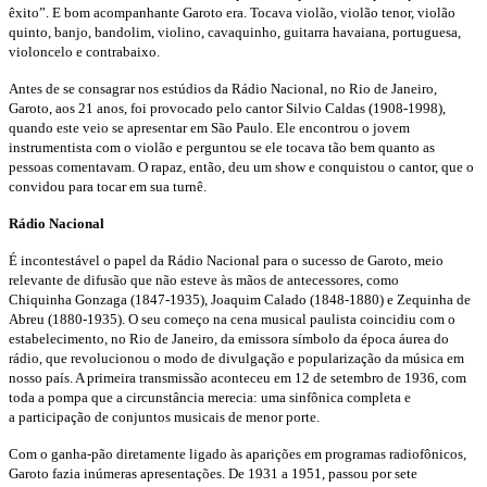
êxito”.
E bom acompanhante Garoto era. Tocava violão, violão
tenor, violão
quinto, banjo, bandolim, violino, cavaquinho,
guitarra havaiana, portuguesa,
violoncelo e contrabaixo.
Antes de se consagrar nos estúdios da Rádio Nacional, no
Rio de Janeiro,
Garoto, aos 21 anos, foi provocado pelo cantor
Silvio Caldas (1908-1998),
quando este veio se apresentar
em São Paulo. Ele encontrou o jovem
instrumentista com o
violão e perguntou se ele tocava tão bem quanto as
pessoas
comentavam. O rapaz, então, deu um show e conquistou o
cantor, que o
convidou para tocar em sua turnê.
Rádio Nacional
É incontestável o papel da Rádio Nacional para
o sucesso de Garoto, meio
relevante de difusão que
não esteve às mãos de antecessores, como
Chiquinha
Gonzaga (1847-1935), Joaquim Calado (1848
-1880) e Zequinha de
Abreu (1880-1935). O seu
começo na cena musical paulista coincidiu com
o
estabelecimento, no Rio de Janeiro, da emissora
símbolo da época áurea do
rádio, que revolucionou
o modo de divulgação e popularização da música
em
nosso país. A primeira transmissão aconteceu
em 12 de setembro de 1936, com
toda a pompa que
a circunstância merecia: uma sinfônica completa e
a
participação de conjuntos musicais de menor porte.
Com o ganha-pão diretamente ligado às aparições
em programas radiofônicos,
Garoto fazia inúmeras
apresentações. De 1931 a 1951, passou por sete