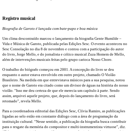
Registro musical
Biografia de Garoto é lançada com bate-papo e boa música
Um clima descontraído marcou o lançamento da biografia Gente Humilde –
Vida e Música de Garoto, publicada pelas
Edições Sesc. O evento aconteceu no
Sesc Consolação no dia 8 de novembro e contou com a participação do autor
do
livro, Jorge Mello, e do jornalista e crítico musical Zuza Homem de Mello,
além de intervenções musicais feitas pelo grupo
carioca Nosso Choro.
O trabalho do biógrafo começou em 2001. A concepção do livro se deu
enquanto o autor estava envolvido em outro
projeto, chamado O Violão
Brasileiro. Na medida em que entrevistava músicos para a sua pesquisa, notou
que o nome
de Garoto era citado como um divisor de águas na história do nosso
violão. “Isso me deu certeza de que ele merecia um
capítulo à parte. Sendo
assim, arquivei aquele projeto, que, depois do lançamento do livro, será
retomado”, revela Mello.
Para a coordenadora editorial das Edições Sesc, Clívia Ramiro, as publicações
ligadas ao selo estão em constante diálogo
com a área de programação da
instituição cultural. “Nesse sentido, a publicação da biografia busca contribuir
para o resgate
da memória do compositor e multi-instrumentista virtuose”, diz.