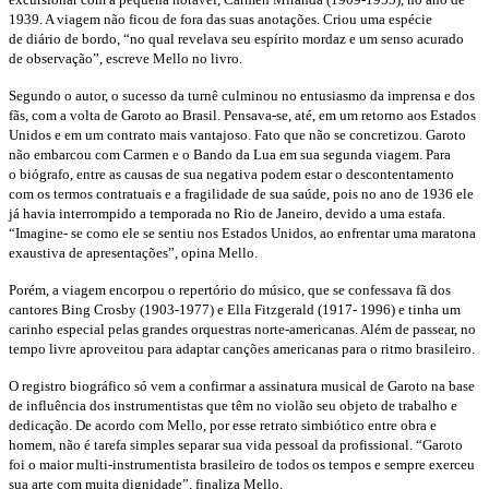
1939. A viagem não ficou de
fora das suas anotações. Criou uma espécie
de
diário de bordo, “no qual revelava seu espírito
mordaz e um senso acurado
de observação”, escreve
Mello no livro.
Segundo o autor, o sucesso da turnê culminou
no entusiasmo da imprensa e dos
fãs, com
a volta de Garoto ao Brasil. Pensava-se, até, em
um retorno aos Estados
Unidos e em um contrato
mais vantajoso. Fato que não se concretizou.
Garoto
não embarcou com Carmen e o
Bando da Lua em sua segunda viagem. Para
o
biógrafo, entre as causas de sua negativa podem
estar o descontentamento
com os termos contratuais
e a fragilidade de sua saúde, pois no ano
de 1936 ele
já havia interrompido a temporada
no Rio de Janeiro, devido a uma estafa.
“Imagine-
se como ele se sentiu nos Estados Unidos, ao
enfrentar uma maratona
exaustiva de apresentações”,
opina Mello.
Porém, a viagem encorpou o repertório do
músico, que se confessava fã dos
cantores Bing
Crosby (1903-1977) e Ella Fitzgerald (1917-
1996) e tinha um
carinho especial pelas grandes
orquestras norte-americanas. Além de passear,
no
tempo livre aproveitou para adaptar canções
americanas para o ritmo brasileiro.
O registro biográfico só vem a confirmar a
assinatura musical de Garoto na base
de influência
dos instrumentistas que têm no violão
seu objeto de trabalho e
dedicação. De acordo c
om Mello, por esse retrato simbiótico entre
obra e
homem, não é tarefa simples separar
sua vida pessoal da profissional. “Garoto
foi o
maior multi-instrumentista brasileiro de todos
os tempos e sempre exerceu
sua arte com muita
dignidade”, finaliza Mello.