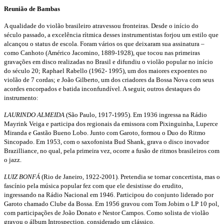
Reunião de Bambas
A qualidade do violão brasileiro atravessou fronteiras. Desde o início do
século
passado, a excelência rítmica desses instrumentistas forjou um estilo que
alcançou
o status de escola. Foram vários os que deixaram sua assinatura –
como
Canhoto (Américo Jacomino, 1889-1928), que tocou nas primeiras
gravações em
disco realizadas no Brasil e difundiu o violão popular no início
do século 20; Raphael
Rabello (1962- 1995), um dos maiores expoentes no
violão de 7 cordas; e João
Gilberto, um dos criadores da Bossa Nova com seus
acordes encorpados e batida
inconfundível. A seguir, outros destaques do
instrumento:
LAURINDO ALMEIDA
(São Paulo, 1917-1995). Em 1936 ingressa na Rádio
Mayrink
Veiga e participa dos regionais da emissora com Pixinguinha, Luperce
Miranda
e Gastão Bueno Lobo. Junto com Garoto, formou o Duo do Ritmo
Sincopado.
Em 1953, com o saxofonista Bud Shank, grava o disco inovador
Brazilliance, no
qual, pela primeira vez, ocorre a fusão de ritmos brasileiros com
o jazz.
LUIZ BONFÁ
(Rio de Janeiro, 1922-2001). Pretendia se tornar concertista, mas
o
fascínio pela música popular fez com que ele desistisse do erudito,
ingressando
na Rádio Nacional em 1946. Participou do conjunto liderado por
Garoto
chamado Clube da Bossa. Em 1956 gravou com Tom Jobim o LP 10 pol,
com
participações de João Donato e Nestor Campos. Como solista de violão
gravou
o álbum Introspection, considerado um clássico.