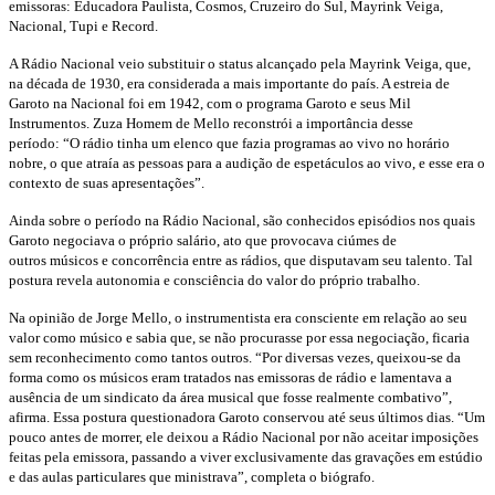
emissoras:
Educadora Paulista, Cosmos, Cruzeiro do Sul,
Mayrink Veiga,
Nacional, Tupi e Record.
A Rádio Nacional veio substituir o status alcançado
pela Mayrink Veiga, que,
na década de 1930,
era considerada a mais importante do país. A estreia
de
Garoto na Nacional foi em 1942, com o programa
Garoto e seus Mil
Instrumentos. Zuza Homem
de Mello reconstrói a importância desse
período:
“O rádio tinha um elenco que fazia programas ao
vivo no horário
nobre, o que atraía as pessoas para a
audição de espetáculos ao vivo, e esse era o
contexto
de suas apresentações”.
Ainda sobre o período na Rádio Nacional, são
conhecidos episódios nos quais
Garoto negociava o
próprio salário, ato que provocava ciúmes de
outros
músicos e concorrência entre as rádios, que disputavam
seu talento. Tal
postura revela autonomia e
consciência do valor do próprio trabalho.
Na opinião de Jorge Mello, o instrumentista era
consciente em relação ao seu
valor como músico e
sabia que, se não procurasse por essa negociação,
ficaria
sem reconhecimento como tantos outros.
“Por diversas vezes, queixou-se da
forma como os
músicos eram tratados nas emissoras de rádio e lamentava
a
ausência de um sindicato da área musical
que fosse realmente combativo”,
afirma. Essa postura
questionadora Garoto conservou até seus últimos
dias. “Um
pouco antes de morrer, ele deixou
a Rádio Nacional por não aceitar imposições
feitas
pela emissora, passando a viver exclusivamente das
gravações em estúdio
e das aulas particulares que
ministrava”, completa o biógrafo.