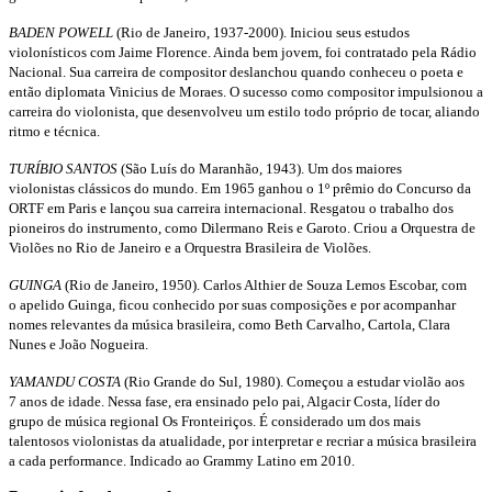
BADEN POWELL
(Rio de Janeiro, 1937-2000). Iniciou seus estudos
violonísticos
com Jaime Florence. Ainda bem jovem, foi contratado pela Rádio
Nacional. Sua
carreira de compositor deslanchou quando conheceu o poeta e
então diplomata
Vinicius de Moraes. O sucesso como compositor impulsionou a
carreira do violonista,
que desenvolveu um estilo todo próprio de tocar, aliando
ritmo e técnica.
TURÍBIO SANTOS
(São Luís do Maranhão, 1943). Um dos maiores
violonistas
clássicos do mundo. Em 1965 ganhou o 1º prêmio do Concurso da
ORTF em
Paris e lançou sua carreira internacional. Resgatou o trabalho dos
pioneiros do
instrumento, como Dilermano Reis e Garoto. Criou a Orquestra de
Violões no Rio
de Janeiro e a Orquestra Brasileira de Violões.
GUINGA
(Rio de Janeiro, 1950). Carlos Althier de Souza Lemos Escobar, com
o
apelido Guinga, ficou conhecido por suas composições e por acompanhar
nomes
relevantes da música brasileira, como Beth Carvalho, Cartola, Clara
Nunes
e João Nogueira.
YAMANDU COSTA
(Rio Grande do Sul, 1980). Começou a estudar violão aos
7
anos de idade. Nessa fase, era ensinado pelo pai, Algacir Costa, líder do
grupo
de música regional Os Fronteiriços. É considerado um dos mais
talentosos
violonistas da atualidade, por interpretar e recriar a música brasileira
a cada
performance. Indicado ao Grammy Latino em 2010.