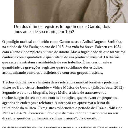
Um dos últimos registros fotográficos de Garoto, dois
anos antes de sua morte, em 1952
O prodígio musical conhecido como Garoto
nasceu
Aníbal Augusto Sardinha,
na cidade de São
Paulo, no ano de 1915. Sua vida foi breve. Faleceu
em 1954,
com 40 anos incompletos, vítima de infarto. Mas
a fugacidade de que foi vítima
contrasta com a qualidade e
quantidade de sua produção musical. Os diários
que escrevia
retratam a assiduidade de seu trabalho. É impressionante
a
quantidade de gravações, registros quase cotidianos dos
estúdios,
acompanhando cantores brasileiros ou com seus
grupos musicais.
Trechos dos diários e a história dessa referência musical
brasileira podem ser
vistos no livro Gente Humilde – Vida
e Música de Garoto (Edições Sesc, 2012).
Segundo o autor
da biografia, Jorge Mello, a ideia de transcrever os
trechos
surgiu do seu contato com as anotações, que estavam em
pequenas
agendas de endereços e telefones. A intenção era
aproximar o leitor da
intimidade do músico. Os registros
evidenciam o período de 1944 a 1946 e de
1951 a 1954. “Ele
escrevia tudo o que de mais importante acontecia no seu
dia
a dia, questões profissionais em sua maioria”, diz o escritor.
O
s diários também são úteis porque mostram que o talento
de Garoto vinha de