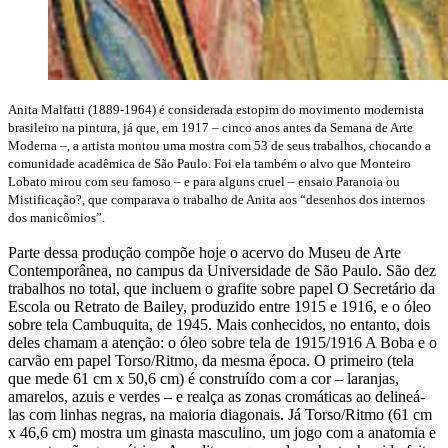
Anita Malfatti (1889-1964) é considerada estopim do movimento modernista
brasileiro na pintura, já que, em 1917 – cinco anos antes da Semana de Arte
Moderna –, a artista montou uma mostra com 53 de seus trabalhos, chocando a
comunidade acadêmica de São Paulo. Foi ela também o alvo que Monteiro
Lobato mirou com seu famoso – e para alguns cruel – ensaio Paranoia ou
Mistificação?, que comparava o trabalho de Anita aos “desenhos dos internos
dos manicômios”.
Parte dessa produção compõe hoje o acervo do Museu de Arte
Contemporânea, no campus da Universidade de São Paulo. São dez
trabalhos no total, que incluem o grafite sobre papel O Secretário da
Escola ou Retrato de Bailey, produzido entre 1915 e 1916, e o óleo
sobre tela Cambuquita, de 1945. Mais conhecidos, no entanto, dois
deles chamam a atenção: o óleo sobre tela de 1915/1916 A Boba e o
carvão em papel Torso/Ritmo, da mesma época. O primeiro (tela
que mede 61 cm x 50,6 cm) é construído com a cor – laranjas,
amarelos, azuis e verdes – e realça as zonas cromáticas ao delineá-
las com linhas negras, na maioria diagonais. Já Torso/Ritmo (61 cm
x 46,6 cm) mostra um ginasta masculino, um jogo com a anatomia e