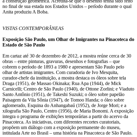
a construção geométrica. Acredita-se que o desenho tenha sido feito
no final de sua estada nos Estados Unidos – período durante o qual
Anita produziu A Boba.
VISTAS CONTEMPORÂNEAS
Exposição São Paulo, um Olhar de Imigrantes na Pinacoteca do
Estado de São Paulo
Em cartaz até 30 de dezembro de 2012, a mostra reúne cerca de 30
obras – entre pinturas, gravuras, desenhos e fotografias – que
cobrem o período de 1893 a 1980 e apresentam São Paulo pelo
olhar de artistas imigrantes. Com curadoria de Ivo Mesquita,
curador-chefe da instituição, a mostra destaca os óleos sobre tela
Draga (1951), de Massao Okinaka; Rua Apa (1944), de Mick
Carnicelli; Centro de São Paulo (1940), de Ottone Zorlini; e Viaduto
Santo Antônio (1951), de Takeshi Suzuki; o óleo sobre papelão
Paisagem da Vila Sônia (1947), de Tomoo Handa; o óleo sobre
aglomerado, Esquina do Anhangabaú (1952), de Jorge Mori; e a
xilografia São Paulo, Centro (1956), de Maria Bonomi. A exposição
integra o programa de exibições temporárias a partir do acervo da
Pinacoteca. As iniciativas, com diferentes recortes curatoriais,
propõem um diálogo com a exposição permanente do museu,
intitulada Arte no Brasil – uma história na Pinacoteca de São Paulo.