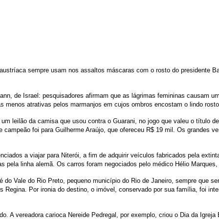
a austríaca sempre usam nos assaltos máscaras com o rosto do presidente
ann, de Israel: pesquisadores afirmam que as lágrimas femininas causam um 
 menos atrativas pelos marmanjos em cujos ombros encostam o lindo rosto
um leilão da camisa que usou contra o Guarani, no jogo que valeu o título d
 de campeão foi para Guilherme Araújo, que ofereceu R$ 19 mil. Os grandes ve
ciados a viajar para Niterói, a fim de adquirir veículos fabricados pela e
as pela linha alemã. Os carros foram negociados pelo médico Hélio Marques,
do Vale do Rio Preto, pequeno município do Rio de Janeiro, sempre que senti
is Regina. Por ironia do destino, o imóvel, conservado por sua família, foi in
. A vereadora carioca Nereide Pedregal, por exemplo, criou o Dia da Igreja