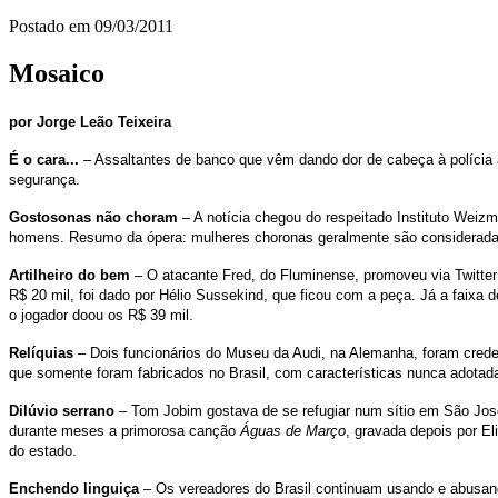
Postado em
09/03/2011
Mosaico
por Jorge Leão Teixeira
É o cara...
– Assaltantes de banco que vêm dando dor de cabeça à políci
segurança.
Gostosonas não choram
– A notícia chegou do respeitado Instituto Weizm
homens. Resumo da ópera: mulheres choronas geralmente são consideradas
Artilheiro do bem
– O atacante Fred, do Fluminense, promoveu via Twitter 
R$ 20 mil, foi dado por Hélio Sussekind, que ficou com a peça. Já a faixa
o jogador doou os R$ 39 mil.
Relíquias
– Dois funcionários do Museu da Audi, na Alemanha, foram creden
que somente foram fabricados no Brasil, com características nunca adotad
Dilúvio serrano
– Tom Jobim gostava de se refugiar num sítio em São José 
durante meses a primorosa canção
Águas de Março
, gravada depois por El
do estado.
Enchendo linguiça
– Os vereadores do Brasil continuam usando e abusando