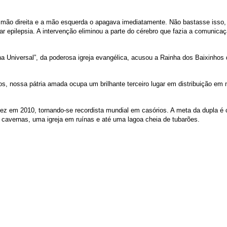
mão direita e a mão esquerda o apagava imediatamente. Não bastasse isso, a
ar epilepsia. A intervenção eliminou a parte do cérebro que fazia a comunica
ha Universal”, da poderosa igreja evangélica, acusou a Rainha dos Baixinho
 nossa pátria amada ocupa um brilhante terceiro lugar em distribuição em
ª vez em 2010, tornando-se recordista mundial em casórios. A meta da dupla 
m cavernas, uma igreja em ruínas e até uma lagoa cheia de tubarões.