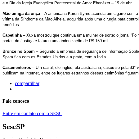
e o Dia da Igreja Evangélica Pentecostal do Amor Ebenézer – 19 de abril.
Mão amiga da onça
– A americana Karen Byrne acendia um cigarro com a 
vítima da Síndrome da Mão Alheia, adquirida após uma cirurgia para control
remédios.
Capetinha
– Xuxa mostrou que continua uma mulher de sorte: o jornal “Fol
portas da Justiça e faturou uma indenização de R$ 150 mil.
Bronze no Spam
– Segundo a empresa de segurança de informação Sophos,
Spam fica com os Estados Unidos e a prata, com a Índia.
Casamenteiros
– Um casal, ele inglês, ela australiana, casou-se pela 83
publicam na internet, entre os lugares estranhos dessas cerimônias figura
compartilhar
Fale conosco
Entre em contato com o SESC
SescSP