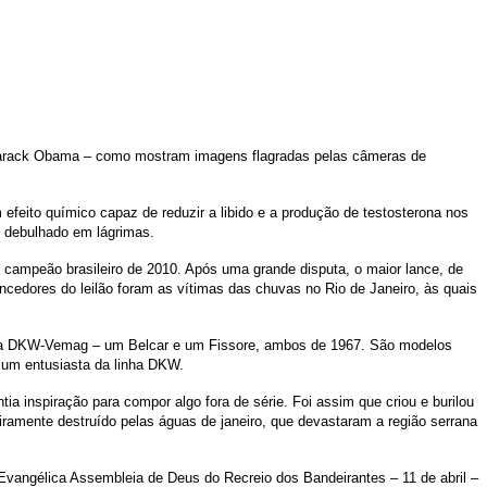
 Barack Obama – como mostram imagens flagradas pelas câmeras de
efeito químico capaz de reduzir a libido e a produção de testosterona nos
 debulhado em lágrimas.
e campeão brasileiro de 2010. Após uma grande disputa, o maior lance, de
ncedores do leilão foram as vítimas das chuvas no Rio de Janeiro, às quais
xtinta DKW-Vemag – um Belcar e um Fissore, ambos de 1967. São modelos
 um entusiasta da linha DKW.
a inspiração para compor algo fora de série. Foi assim que criou e burilou
teiramente destruído pelas águas de janeiro, que devastaram a região serrana
 Evangélica Assembleia de Deus do Recreio dos Bandeirantes – 11 de abril –