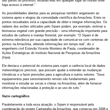
das partes do processo, estando elas em qualquer lugar do mundo onde
haja acesso à internet.”
As possibilidades abertas para as pesquisas também angariaram ao
sistema apoio e elogios da comunidade científica da Amazônia. Entre os
pontos ressaltados está a capacidade de obter e integrar informações. Os
radares dos aviões utilizados pelo Sipam podem, por exemplo, estimar a
biomassa vegetal com grande precisão – uma informação importante para
estudos de carbono e manejo florestal, por exemplo. “O Sipam é de
extrema relevância por sua capacidade de comunicar-se com centenas de
pontos na Amazônia, obtendo informações em tempo real”, diz o
engenheiro civil Estevão Vicente Monteiro de Paula, coordenador de
Ações Estratégicas do Instituto Nacional de Pesquisas da Amazônia
(Inpa).
Ele destaca o potencial do sistema para suprir a carência local de dados
meteorológicos precisos, que possam ajudar a entender as mudanças
climáticas e a fazer previsões para a agricultura e outros setores. “Seus
equipamentos para sensoriamento remoto são fundamentais para
monitorar e estudar as secas e cheias na Amazônia, além de fornecer
informações relacionadas à proteção e ao uso do solo.”
Vazio cartográfico
Paralelamente a toda essa atuação, o Sipam é responsável pela
coordenação do projeto Cartografia da Amazônia, que começou em 2008 e