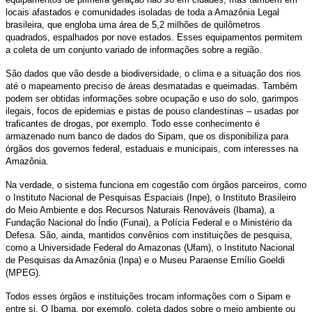
locais afastados e comunidades isoladas de toda a Amazônia Legal
brasileira, que engloba uma área de 5,2 milhões de quilômetros
quadrados, espalhados por nove estados. Esses equipamentos permitem
a coleta de um conjunto variado de informações sobre a região.
São dados que vão desde a biodiversidade, o clima e a situação dos rios
até o mapeamento preciso de áreas desmatadas e queimadas. Também
podem ser obtidas informações sobre ocupação e uso do solo, garimpos
ilegais, focos de epidemias e pistas de pouso clandestinas – usadas por
traficantes de drogas, por exemplo. Todo esse conhecimento é
armazenado num banco de dados do Sipam, que os disponibiliza para
órgãos dos governos federal, estaduais e municipais, com interesses na
Amazônia.
Na verdade, o sistema funciona em cogestão com órgãos parceiros, como
o Instituto Nacional de Pesquisas Espaciais (Inpe), o Instituto Brasileiro
do Meio Ambiente e dos Recursos Naturais Renováveis (Ibama), a
Fundação Nacional do Índio (Funai), a Polícia Federal e o Ministério da
Defesa. São, ainda, mantidos convênios com instituições de pesquisa,
como a Universidade Federal do Amazonas (Ufam), o Instituto Nacional
de Pesquisas da Amazônia (Inpa) e o Museu Paraense Emílio Goeldi
(MPEG).
Todos esses órgãos e instituições trocam informações com o Sipam e
entre si. O Ibama, por exemplo, coleta dados sobre o meio ambiente ou