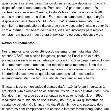
queimadas e os envia para o banco do sistema, que depois os coloca à
disposição de outros parceiros. Para isso, o Sipam conta com três
centros regionais – em Manaus, Porto Velho e Belém – e cerca de 40
outros menores em torno deles. Entre os equipamentos de que o órgão
dispõe estão as antenas VSAT (
Very Small Aperture Terminal
), que
permitem a transmissão de dados e de voz, videoconferências e conexão
com a internet. Por serem compactas, elas são indicadas para regiões
remotas, em que a infraestrutura é inexistente ou pouco desenvolvida.
Novos equipamentos
Nos primeiros anos de existência do sistema foram instaladas 550
antenas VSAT, em aldeias indígenas, postos da Funai e do exército,
prefeituras e escolas espalhadas por toda a Amazônia Legal, que ao longo
do tempo vêm sendo trocadas por modelos mais modernos. Uma das
vantagens dessa substituição é que os novos equipamentos não sofrem
interferência das nuvens, que bloqueavam os sinais dos usados
anteriormente, além de ter um custo de manutenção mais baixo.
Graças a isso, comunidades distantes da Amazônia foram integradas à
era digital. Um exemplo são os seringueiros da Reserva Extrativista Chico
Mendes, a primeira do tipo a ser criada pelo governo federal, em 1990,
localizada no município de Assis Brasil, no Acre, a 344 quilômetros da
capital do estado, Rio Branco. No dia 28 de abril do ano passado, dois
telecentros com computadores e acesso à internet foram inaugurados, um