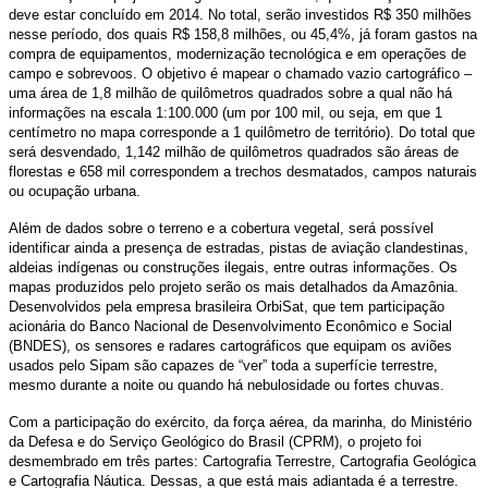
deve estar concluído em 2014. No total, serão investidos R$ 350 milhões
nesse período, dos quais R$ 158,8 milhões, ou 45,4%, já foram gastos na
compra de equipamentos, modernização tecnológica e em operações de
campo e sobrevoos. O objetivo é mapear o chamado vazio cartográfico –
uma área de 1,8 milhão de quilômetros quadrados sobre a qual não há
informações na escala 1:100.000 (um por 100 mil, ou seja, em que 1
centímetro no mapa corresponde a 1 quilômetro de território). Do total que
será desvendado, 1,142 milhão de quilômetros quadrados são áreas de
florestas e 658 mil correspondem a trechos desmatados, campos naturais
ou ocupação urbana.
Além de dados sobre o terreno e a cobertura vegetal, será possível
identificar ainda a presença de estradas, pistas de aviação clandestinas,
aldeias indígenas ou construções ilegais, entre outras informações. Os
mapas produzidos pelo projeto serão os mais detalhados da Amazônia.
Desenvolvidos pela empresa brasileira OrbiSat, que tem participação
acionária do Banco Nacional de Desenvolvimento Econômico e Social
(BNDES), os sensores e radares cartográficos que equipam os aviões
usados pelo Sipam são capazes de “ver” toda a superfície terrestre,
mesmo durante a noite ou quando há nebulosidade ou fortes chuvas.
Com a participação do exército, da força aérea, da marinha, do Ministério
da Defesa e do Serviço Geológico do Brasil (CPRM), o projeto foi
desmembrado em três partes: Cartografia Terrestre, Cartografia Geológica
e Cartografia Náutica. Dessas, a que está mais adiantada é a terrestre.