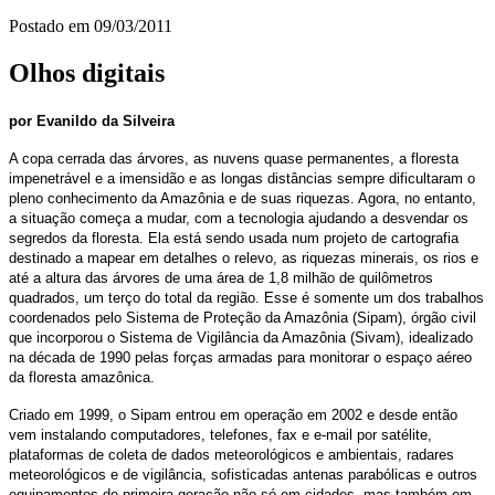
Postado em
09/03/2011
Olhos digitais
por Evanildo da Silveira
A copa cerrada das árvores, as nuvens quase permanentes, a floresta
impenetrável e a imensidão e as longas distâncias sempre dificultaram o
pleno conhecimento da Amazônia e de suas riquezas. Agora, no entanto,
a situação começa a mudar, com a tecnologia ajudando a desvendar os
segredos da floresta. Ela está sendo usada num projeto de cartografia
destinado a mapear em detalhes o relevo, as riquezas minerais, os rios e
até a altura das árvores de uma área de 1,8 milhão de quilômetros
quadrados, um terço do total da região. Esse é somente um dos trabalhos
coordenados pelo Sistema de Proteção da Amazônia (Sipam), órgão civil
que incorporou o Sistema de Vigilância da Amazônia (Sivam), idealizado
na década de 1990 pelas forças armadas para monitorar o espaço aéreo
da floresta amazônica.
Criado em 1999, o Sipam entrou em operação em 2002 e desde então
vem instalando computadores, telefones, fax e e-mail por satélite,
plataformas de coleta de dados meteorológicos e ambientais, radares
meteorológicos e de vigilância, sofisticadas antenas parabólicas e outros
equipamentos de primeira geração não só em cidades, mas também em