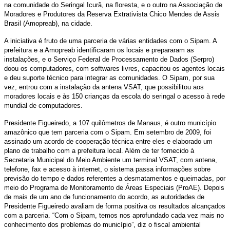
na comunidade do Seringal Icurã, na floresta, e o outro na Associação de
Moradores e Produtores da Reserva Extrativista Chico Mendes de Assis
Brasil (Amopreab), na cidade.
A iniciativa é fruto de uma parceria de várias entidades com o Sipam. A
prefeitura e a Amopreab identificaram os locais e prepararam as
instalações, e o Serviço Federal de Processamento de Dados (Serpro)
doou os computadores, com softwares livres, capacitou os agentes locais
e deu suporte técnico para integrar as comunidades. O Sipam, por sua
vez, entrou com a instalação da antena VSAT, que possibilitou aos
moradores locais e às 150 crianças da escola do seringal o acesso à rede
mundial de computadores.
Presidente Figueiredo, a 107 quilômetros de Manaus, é outro município
amazônico que tem parceria com o Sipam. Em setembro de 2009, foi
assinado um acordo de cooperação técnica entre eles e elaborado um
plano de trabalho com a prefeitura local. Além de ter fornecido à
Secretaria Municipal do Meio Ambiente um terminal VSAT, com antena,
telefone, fax e acesso à internet, o sistema passa informações sobre
previsão do tempo e dados referentes a desmatamentos e queimadas, por
meio do Programa de Monitoramento de Áreas Especiais (ProAE). Depois
de mais de um ano de funcionamento do acordo, as autoridades de
Presidente Figueiredo avaliam de forma positiva os resultados alcançados
com a parceria. “Com o Sipam, temos nos aprofundado cada vez mais no
conhecimento dos problemas do município”, diz o fiscal ambiental