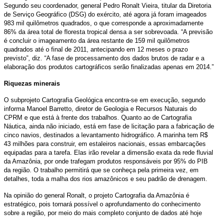
Segundo seu coordenador, general Pedro Ronalt Vieira, titular da Diretoria
de Serviço Geográfico (DSG) do exército, até agora já foram imageados
983 mil quilômetros quadrados, o que corresponde a aproximadamente
86% da área total de floresta tropical densa a ser sobrevoada. “A previsão
é concluir o imageamento da área restante de 159 mil quilômetros
quadrados até o final de 2011, antecipando em 12 meses o prazo
previsto”, diz. “A fase de processamento dos dados brutos de radar e a
elaboração dos produtos cartográficos serão finalizadas apenas em 2014.”
Riquezas minerais
O subprojeto Cartografia Geológica encontra-se em execução, segundo
informa Manoel Barretto, diretor de Geologia e Recursos Naturais do
CPRM e que está à frente dos trabalhos. Quanto ao de Cartografia
Náutica, ainda não iniciado, está em fase de licitação para a fabricação de
cinco navios, destinados a levantamento hidrográfico. A marinha tem R$
43 milhões para construir, em estaleiros nacionais, essas embarcações
equipadas para a tarefa. Elas irão revelar a dimensão exata da rede fluvial
da Amazônia, por onde trafegam produtos responsáveis por 95% do PIB
da região. O trabalho permitirá que se conheça pela primeira vez, em
detalhes, toda a malha dos rios amazônicos e seu padrão de drenagem.
Na opinião do general Ronalt, o projeto Cartografia da Amazônia é
estratégico, pois tornará possível o aprofundamento do conhecimento
sobre a região, por meio do mais completo conjunto de dados até hoje