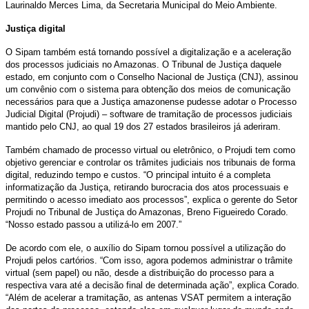
Laurinaldo Merces Lima, da Secretaria Municipal do Meio Ambiente.
Justiça digital
O Sipam também está tornando possível a digitalização e a aceleração
dos processos judiciais no Amazonas. O Tribunal de Justiça daquele
estado, em conjunto com o Conselho Nacional de Justiça (CNJ), assinou
um convênio com o sistema para obtenção dos meios de comunicação
necessários para que a Justiça amazonense pudesse adotar o Processo
Judicial Digital (Projudi) – software de tramitação de processos judiciais
mantido pelo CNJ, ao qual 19 dos 27 estados brasileiros já aderiram.
Também chamado de processo virtual ou eletrônico, o Projudi tem como
objetivo gerenciar e controlar os trâmites judiciais nos tribunais de forma
digital, reduzindo tempo e custos. “O principal intuito é a completa
informatização da Justiça, retirando burocracia dos atos processuais e
permitindo o acesso imediato aos processos”, explica o gerente do Setor
Projudi no Tribunal de Justiça do Amazonas, Breno Figueiredo Corado.
“Nosso estado passou a utilizá-lo em 2007.”
De acordo com ele, o auxílio do Sipam tornou possível a utilização do
Projudi pelos cartórios. “Com isso, agora podemos administrar o trâmite
virtual (sem papel) ou não, desde a distribuição do processo para a
respectiva vara até a decisão final de determinada ação”, explica Corado.
“Além de acelerar a tramitação, as antenas VSAT permitem a interação