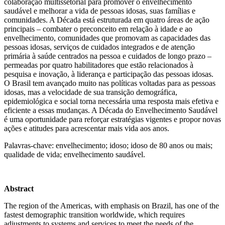
colaboração multissetorial para promover o envelhecimento
saudável e melhorar a vida de pessoas idosas, suas famílias e
comunidades. A Década está estruturada em quatro áreas de ação
principais – combater o preconceito em relação à idade e ao
envelhecimento, comunidades que promovam as capacidades das
pessoas idosas, serviços de cuidados integrados e de atenção
primária à saúde centrados na pessoa e cuidados de longo prazo –
permeadas por quatro habilitadores que estão relacionados à
pesquisa e inovação, à liderança e participação das pessoas idosas.
O Brasil tem avançado muito nas políticas voltadas para as pessoas
idosas, mas a velocidade de sua transição demográfica,
epidemiológica e social torna necessária uma resposta mais efetiva e
eficiente a essas mudanças. A Década do Envelhecimento Saudável
é uma oportunidade para reforçar estratégias vigentes e propor novas
ações e atitudes para acrescentar mais vida aos anos.
Palavras-chave: envelhecimento; idoso; idoso de 80 anos ou mais;
qualidade de vida; envelhecimento saudável.
Abstract
The region of the Americas, with emphasis on Brazil, has one of the
fastest demographic transition worldwide, which requires
adjustments to systems and services to meet the needs of the