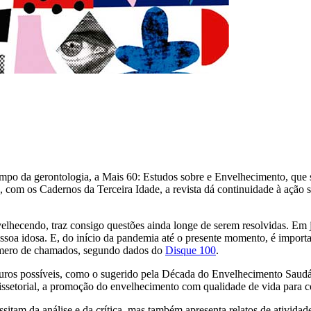
campo da gerontologia, a Mais 60: Estudos sobre e Envelhecimento, que 
 com os Cadernos da Terceira Idade, a revista dá continuidade à ação 
velhecendo, traz consigo questões ainda longe de serem resolvidas. Em
essoa idosa. E, do início da pandemia até o presente momento, é importa
úmero de chamados, segundo dados do
Disque 100
.
turos possíveis, como o sugerido pela Década do Envelhecimento Saud
ssetorial, a promoção do envelhecimento com qualidade de vida para co
am da análise e da crítica, mas também apresenta relatos de atividades