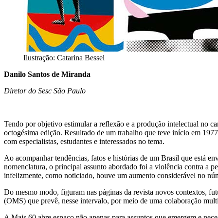
Ilustração: Catarina Bessel
Danilo Santos de Miranda
Diretor do Sesc São Paulo
Tendo por objetivo estimular a reflexão e a produção intelectual no 
octogésima edição. Resultado de um trabalho que teve início em 1977,
com especialistas, estudantes e interessados no tema.
Ao acompanhar tendências, fatos e histórias de um Brasil que está en
nomenclatura, o principal assunto abordado foi a violência contra a p
infelizmente, como noticiado, houve um aumento considerável no n
Do mesmo modo, figuram nas páginas da revista novos contextos, fu
(OMS) que prevê, nesse intervalo, por meio de uma colaboração multi
A Mais 60 abre espaço não apenas para assuntos que emergem e necessit