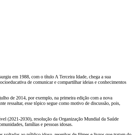
surgiu em 1988, com o título A Terceira Idade, chega a sua
socioeducativa de comunicar e compartilhar ideias e conhecimentos
 julho de 2014, por exemplo, na primeira edição com a nova
nte ressaltar, esse tópico segue como motivo de discussão, pois,
ável (2021-2030), resolução da Organização Mundial da Saúde
munidades, famílias e pessoas idosas.
 voltadas ao público idoso, resenhas de filmes e livros que tratam do