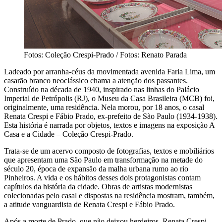
Fotos: Coleção Crespi-Prado / Fotos: Renato Parada
Ladeado por arranha-céus da movimentada avenida Faria Lima, um
casarão branco neoclássico chama a atenção dos passantes.
Construído na década de 1940, inspirado nas linhas do Palácio
Imperial de Petrópolis (RJ), o Museu da Casa Brasileira (MCB) foi,
originalmente, uma residência. Nela morou, por 18 anos, o casal
Renata Crespi e Fábio Prado, ex-prefeito de São Paulo (1934-1938).
Esta história é narrada por objetos, textos e imagens na exposição A
Casa e a Cidade – Coleção Crespi-Prado.
Trata-se de um acervo composto de fotografias, textos e mobiliários
que apresentam uma São Paulo em transformação na metade do
século 20, época de expansão da malha urbana rumo ao rio
Pinheiros. A vida e os hábitos desses dois protagonistas contam
capítulos da história da cidade. Obras de artistas modernistas
colecionadas pelo casal e dispostas na residência mostram, também,
a atitude vanguardista de Renata Crespi e Fábio Prado.
Após a morte de Prado, que não deixou herdeiros, Renata Crespi