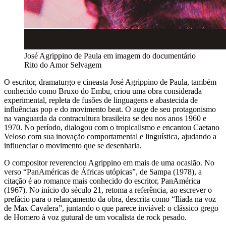
José Agrippino de Paula em imagem do documentário
Rito do Amor Selvagem
O escritor, dramaturgo e cineasta José Agrippino de Paula, também
conhecido como Bruxo do Embu, criou uma obra considerada
experimental, repleta de fusões de linguagens e abastecida de
influências pop e do movimento beat. O auge de seu protagonismo
na vanguarda da contracultura brasileira se deu nos anos 1960 e
1970. No período, dialogou com o tropicalismo e encantou Caetano
Veloso com sua inovação comportamental e linguística, ajudando a
influenciar o movimento que se desenharia.
O compositor reverenciou Agrippino em mais de uma ocasião. No
verso “PanAméricas de Áfricas utópicas”, de Sampa (1978), a
citação é ao romance mais conhecido do escritor, PanAmérica
(1967). No início do século 21, retoma a referência, ao escrever o
prefácio para o relançamento da obra, descrita como “Ilíada na voz
de Max Cavalera”, juntando o que parece inviável: o clássico grego
de Homero à voz gutural de um vocalista de rock pesado.