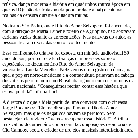
música, dança moderna e história em quadrinhos (numa época em
que as HQs não desfrutavam da popularidade atual) e caiu nas
malhas da censura durante a ditadura militar.
No teatro São Pedro, onde Rito do Amor Selvagem foi encenado,
com a direção de Maria Esther e roteiro de Agrippino, não sobravam
cadeiras vazias durante as apresentações. Nas palavras do autor, as
pessoas ficaram excitadas com o acontecimento.
Essa configuração criativa foi exposta em minúcia audiovisual 50
anos depois, por meio de lembranças e impressões sobre o
espetáculo, no documentário Rito do Amor Selvagem, da
videoartista Lucila Meirelles. Nele vemos um registro da época, na
qual a pop art norte-americana e a contracultura pairavam na cabeça
dos artistas pelo mundo e no Brasil, dialogando com os símbolos e a
cultura nacionais. “Conseguimos recriar, contar essa história que
estava perdida”, afirma Lucila.
A diretora diz que a ideia partiu de uma conversa com o cineasta
Jorge Bodanzky: “Ele me disse que filmou o Rito do Amor
Selvagem, mas que os negativos haviam se perdido”. Sem
pestanejar, ela revidou: “Vamos recuperar essa história!”. A trilha
musical no documentário conta com 32 composições de autoria de
Cid Campos, poeta e criador de projetos musicais interdisciplinares.