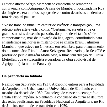
O ator e diretor Sérgio Mamberti se emociona ao lembrar da
convivência com Agrippino. A casa de Mamberti, localizada na Rua
dos Ingleses, era um dos espaços de encontro de artistas de dentro e
fora da capital paulista.
“Nosso trabalho tinha um caráter de vivência e transposição, uma
relação entre arte e vida”, conta. “Certamente, ele está entre os
grandes artistas do século passado, do ponto de vista não só de
comportamento, mas de inovação da linguagem, contribuindo para
entendermos melhor esse mistério que se chama Brasil”, afirmou
Mamberti, que esteve no Cinesesc, em setembro, para o lançamento
do documentário Rito do Amor Selvagem. Realizado pelo SescTV e
produzido pela Armazém Mídia Arte, o filme tem direção de Lucila
Meirelles, que é videoartista e curadora da obra audiovisual de
Agrippino (leia o boxe Para ver).
Da prancheta ao tablado
Nascido em São Paulo em 1937, Agrippino entrou para a Faculdade
de Arquitetura e Urbanismo da Universidade de São Paulo em
meados da década de 1950. Era colega de classe do cenógrafo e
artista Flávio Império. No entanto, a conclusão do curso se deu fora
das redes paulistanas, na Faculdade Nacional de Arquitetura, no Rio
de Janeiro, para onde se transferiu em 1959.