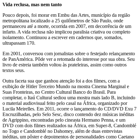
Vida reclusa, mas nem tanto
Pouco depois, foi morar em Embu das Artes, município da região
metropolitana localizado a 25 quilômetros de São Paulo, onde
permaneceu até a morte, ocorrida em 2007, em decorrência de um
infarto. A vida reclusa não implicou paralisia criativa ou completo
isolamento. Continuou a escrever em cadernos que, somados,
ultrapassam 170.
Em 2001, conversou com jornalistas sobre o festejado relançamento
de PanAmérica. Pôde ver a retomada do interesse por sua obra. Seu
livro de estreia também voltou às prateleiras, assim como outros
textos seus.
Outra faceta sua que ganhou atenção foi a dos filmes, com a
exibição de Hitler Terceiro Mundo na mostra Cinema Marginal e
Suas Fronteiras, no Centro Cultural Banco do Brasil. Para
completar, o Itaú Cultural sediou uma mostra mais lado B, incluindo
o material audiovisual feito pelo casal na África, organizado por
Lucila Meirelles. Em 2011, ocorre o lançamento do CD/DVD Exu 7
Encruzilhadas, pelo Selo Sesc, disco contendo dez músicas inéditas
de Agrippino, encontradas pelo cineasta Hermano Penna, e um
DVD com dois filmes realizados na África, em Super-8, Candomblé
no Togo e Candomblé no Dahomey, além de duas entrevistas
inéditas, um pôster e depoimentos de personalidades como Caetano