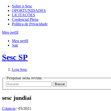
Sobre o Sesc
OPORTUNIDADES
LICITAÇÕES
Credencial Plena
Política de Privacidade
Meu perfil
Meu perfil
Sair
Sesc SP
Loja Sesc
Pesquisar nesta revista:
sesc jundiai
Crianças
| 05/2021