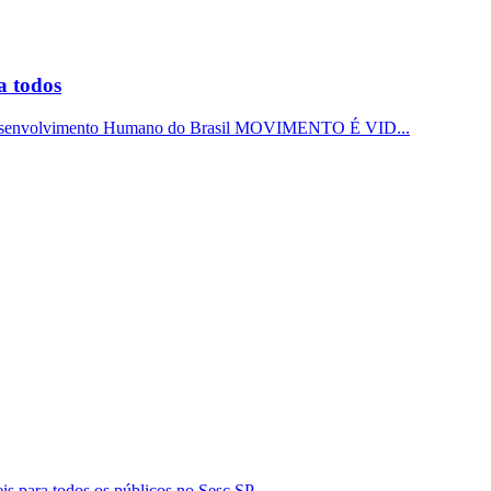
a todos
 Desenvolvimento Humano do Brasil MOVIMENTO É VID...
is para todos os públicos no Sesc SP.