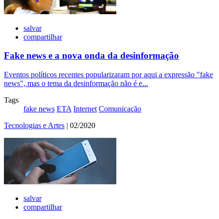
salvar
compartilhar
Fake news e a nova onda da desinformação
Eventos políticos recentes popularizaram por aqui a expressão "fake
news", mas o tema da desinformação não é e...
Tags
fake news
ETA
Internet
Comunicação
Tecnologias e Artes
| 02/2020
salvar
compartilhar