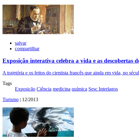
salvar
compartilhar
Exposição interativa celebra a vida e as descobertas 
A trajetória e os feitos do cientista francês que ainda em vida, no séc
Tags
Exposição
Ciência
medicina
química
Sesc Interlagos
Turismo
| 12/2013