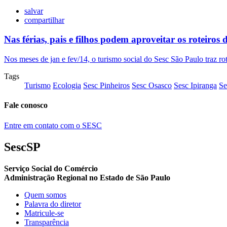
salvar
compartilhar
Nas férias, pais e filhos podem aproveitar os roteiros 
Nos meses de jan e fev/14, o turismo social do Sesc São Paulo traz rote
Tags
Turismo
Ecologia
Sesc Pinheiros
Sesc Osasco
Sesc Ipiranga
Se
Fale conosco
Entre em contato com o SESC
SescSP
Serviço Social do Comércio
Administração Regional no Estado de São Paulo
Quem somos
Palavra do diretor
Matricule-se
Transparência