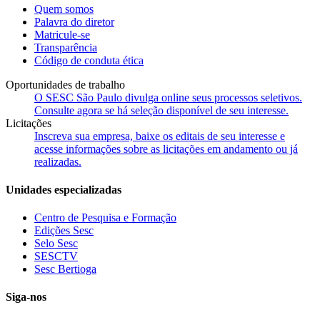
Quem somos
Palavra do diretor
Matricule-se
Transparência
Código de conduta ética
Oportunidades de trabalho
O SESC São Paulo divulga online seus processos seletivos.
Consulte agora se há seleção disponível de seu interesse.
Licitações
Inscreva sua empresa, baixe os editais de seu interesse e
acesse informações sobre as licitações em andamento ou já
realizadas.
Unidades especializadas
Centro de Pesquisa e Formação
Edições Sesc
Selo Sesc
SESCTV
Sesc Bertioga
Siga-nos