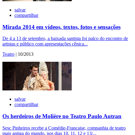
salvar
compartilhar
Mirada 2014 em vídeos, textos, fotos e sensações
De 4 a 13 de setembro, a baixada santista foi palco do encontro de
artistas e público com apresentações cênica...
Teatro
| 10/2013
salvar
compartilhar
Os herdeiros de Molière no Teatro Paulo Autran
Sesc Pinheiros recebe a Comédie-Française, companhia de teatro
mais antiga do mundo, nos dias 10, 11, 12 e 13/...