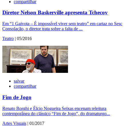
compartilhar
Diretor Nelson Baskerville apresenta Tchecov
Em “1 Gaivota – É impossível viver sem teatro” em cartaz no Sesc
Consolação, o diretor trata sobre a falta de ...
Teatro
| 05/2016
salvar
compartilhar
Fim de Jogo
Renato Borghi e Élcio Nogueira Seixas encenam releitura
contemporânea do clássico “Fim de Jogo”, do dramaturgo...
Artes Visuais
| 01/2017