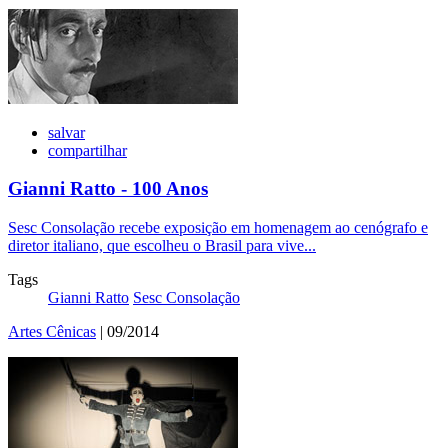
salvar
compartilhar
Gianni Ratto - 100 Anos
Sesc Consolação recebe exposição em homenagem ao cenógrafo e
diretor italiano, que escolheu o Brasil para vive...
Tags
Gianni Ratto
Sesc Consolação
Artes Cênicas
| 09/2014