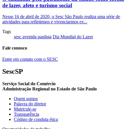
de lazer, afeto e turismo social
Nesse 16 de abril de 2020, o Sesc São Paulo realiza uma série de
atividades para refletirmos e vivenciarmos ex...
Tags
sesc avenida paulista
Dia Mundial do Lazer
Fale conosco
Entre em contato com o SESC
SescSP
Serviço Social do Comércio
Administração Regional no Estado de São Paulo
Quem somos
Palavra do diretor
Matricule-se
Transparência
Código de conduta ética