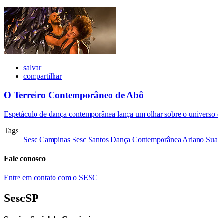
salvar
compartilhar
O Terreiro Contemporâneo de Abô
Espetáculo de dança contemporânea lança um olhar sobre o universo da
Tags
Sesc Campinas
Sesc Santos
Dança Contemporânea
Ariano Sua
Fale conosco
Entre em contato com o SESC
SescSP