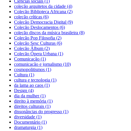
Ciências sociais (1)
coleção arquitetos da cidade (4)
Coleção Biblioteca Africana (2)
coleção críticas (6)
Coleção Democracia Digital (9)
Coleção Deslocamentos (6)
coleção discos da música brasileira (8)
Coleção Pop Filosofia (2)
Coleção Sesc Culturas (6)
Coleção Álbum (2)
Coleção Ópera Urbana (1)
Comunicação (1)
comunicação e jornalismo (10)
cosmopolitismos (1)
Cultura (1)
cultura e tecnologia (1)
da lama ao caos (1)
Design (4)
dia da mulher (1)
direito à memória (1)
direitos culturais (1)
dissonâncias do progresso (1)
diversidade (1)
Documentário (1)
dramaturgia (1)