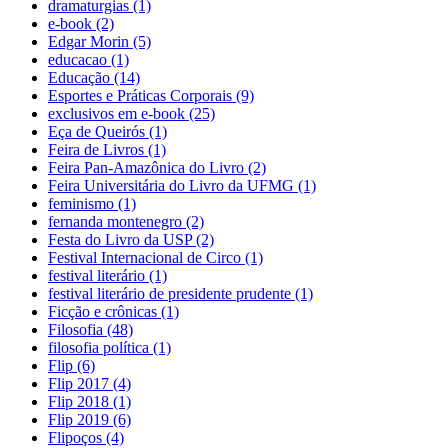
dramaturgias (1)
e-book (2)
Edgar Morin (5)
educacao (1)
Educação (14)
Esportes e Práticas Corporais (9)
exclusivos em e-book (25)
Eça de Queirós (1)
Feira de Livros (1)
Feira Pan-Amazônica do Livro (2)
Feira Universitária do Livro da UFMG (1)
feminismo (1)
fernanda montenegro (2)
Festa do Livro da USP (2)
Festival Internacional de Circo (1)
festival literário (1)
festival literário de presidente prudente (1)
Ficção e crônicas (1)
Filosofia (48)
filosofia política (1)
Flip (6)
Flip 2017 (4)
Flip 2018 (1)
Flip 2019 (6)
Flipoços (4)