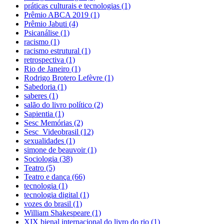
práticas culturais e tecnologias (1)
Prêmio ABCA 2019 (1)
Prêmio Jabuti (4)
Psicanálise (1)
racismo (1)
racismo estrutural (1)
retrospectiva (1)
Rio de Janeiro (1)
Rodrigo Brotero Lefèvre (1)
Sabedoria (1)
saberes (1)
salão do livro político (2)
Sapientia (1)
Sesc Memórias (2)
Sesc_Videobrasil (12)
sexualidades (1)
simone de beauvoir (1)
Sociologia (38)
Teatro (5)
Teatro e dança (66)
tecnologia (1)
tecnologia digital (1)
vozes do brasil (1)
William Shakespeare (1)
XIX bienal internacional do livro do rio (1)