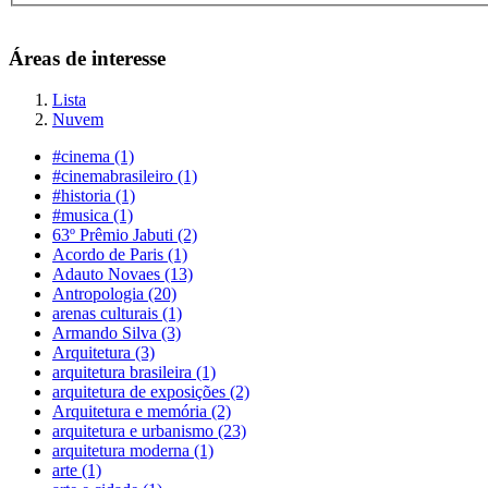
Áreas de interesse
Lista
Nuvem
#cinema (1)
#cinemabrasileiro (1)
#historia (1)
#musica (1)
63º Prêmio Jabuti (2)
Acordo de Paris (1)
Adauto Novaes (13)
Antropologia (20)
arenas culturais (1)
Armando Silva (3)
Arquitetura (3)
arquitetura brasileira (1)
arquitetura de exposições (2)
Arquitetura e memória (2)
arquitetura e urbanismo (23)
arquitetura moderna (1)
arte (1)