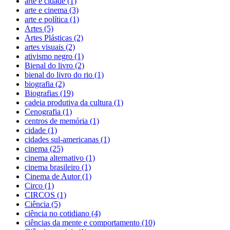
arte e cidade (1)
arte e cinema (3)
arte e política (1)
Artes (5)
Artes Plásticas (2)
artes visuais (2)
ativismo negro (1)
Bienal do livro (2)
bienal do livro do rio (1)
biografia (2)
Biografias (19)
cadeia produtiva da cultura (1)
Cenografia (1)
centros de memória (1)
cidade (1)
cidades sul-americanas (1)
cinema (25)
cinema alternativo (1)
cinema brasileiro (1)
Cinema de Autor (1)
Circo (1)
CIRCOS (1)
Ciência (5)
ciência no cotidiano (4)
ciências da mente e comportamento (10)