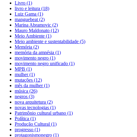
Livro (1)
livro e leitura (18)
Luiz Gama (1)
manguebeat (2)
Marina Abramovic (2)
Mauro Maldonato (12)
Meio Ambiente (1)
Meio ambiente e sustentabilidade (5)
Memória (2)
memória da amnésia (1)
movimento negro (1)
movimento negro unificado (1)
MPB (1)
mulher (1)
mutações (12)
mês da mulher (1)
música (26)
negros (3)
nova arquitetura (2)
novas tecnologias (1)
Patrimônio cultural urbano (1)
Política (1)
Produção Cultural (1)
progresso (1)
protagonismonegro (1)