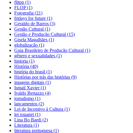
flitpp (1)
FLOP (1)
Fotografia (21)
fridays for future (1)
Geraldo de Barros (3)
Gestão Cultural (1)
Gestão e Produção Cultural (15)
Gisela Magalhães (1)
globalização (1)
Guia Brasileiro de Produção Cultural (1)
gênero e sexualidades (1)
historia (1)
História (40)
história do brasil (1)
Histórias por trás das histórias (9)
imagens digitais (1)
Ismail Xavier (1)
Ivaldo Bertazzo (4)
jornalismo (1)
lançamentos (2)
Lei de Incentivo à Cultura (1)
lei rouanet (1)
Lina Bo Bardi (2)
Literatura (1)
literatura portuguesa (1)