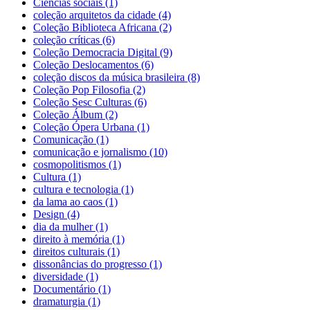
Ciências sociais (1)
coleção arquitetos da cidade (4)
Coleção Biblioteca Africana (2)
coleção críticas (6)
Coleção Democracia Digital (9)
Coleção Deslocamentos (6)
coleção discos da música brasileira (8)
Coleção Pop Filosofia (2)
Coleção Sesc Culturas (6)
Coleção Álbum (2)
Coleção Ópera Urbana (1)
Comunicação (1)
comunicação e jornalismo (10)
cosmopolitismos (1)
Cultura (1)
cultura e tecnologia (1)
da lama ao caos (1)
Design (4)
dia da mulher (1)
direito à memória (1)
direitos culturais (1)
dissonâncias do progresso (1)
diversidade (1)
Documentário (1)
dramaturgia (1)