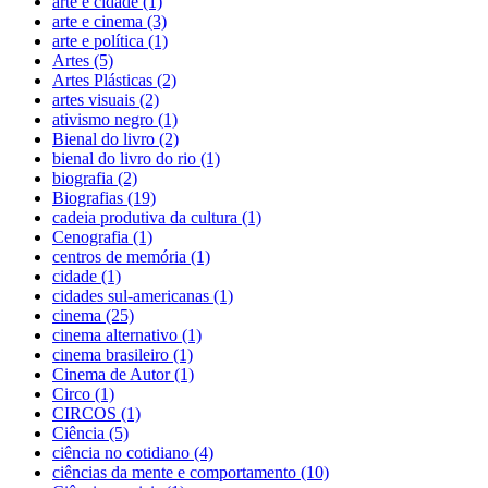
arte e cidade (1)
arte e cinema (3)
arte e política (1)
Artes (5)
Artes Plásticas (2)
artes visuais (2)
ativismo negro (1)
Bienal do livro (2)
bienal do livro do rio (1)
biografia (2)
Biografias (19)
cadeia produtiva da cultura (1)
Cenografia (1)
centros de memória (1)
cidade (1)
cidades sul-americanas (1)
cinema (25)
cinema alternativo (1)
cinema brasileiro (1)
Cinema de Autor (1)
Circo (1)
CIRCOS (1)
Ciência (5)
ciência no cotidiano (4)
ciências da mente e comportamento (10)