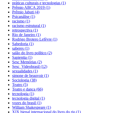
práticas culturais e tecnologias (1)
Prêmio ABCA 2019 (1)
Prêmio Jabuti (4)
Psicanálise (1)
racismo (1)
racismo estrutural (1)
retrospectiva (1)
Rio de Janeiro (1)
Rodrigo Brotero Lefèvre (1)
Sabedoria (1)
saberes (1)
salão do livro político (2)
Sapientia (1)
Sesc Memórias (2)
Sesc_Videobrasil (12)
sexualidades (1)
simone de beauvoir (1)
Sociologia (38)
Teatro (5)
Teatro e dança (66)
tecnologia (1)
tecnologia digital (1)
vozes do brasil (1)
William Shakespeare (1)
XIX bienal internacional do livro do rio (1)