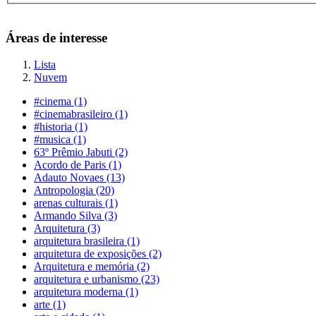
Áreas de interesse
Lista
Nuvem
#cinema (1)
#cinemabrasileiro (1)
#historia (1)
#musica (1)
63º Prêmio Jabuti (2)
Acordo de Paris (1)
Adauto Novaes (13)
Antropologia (20)
arenas culturais (1)
Armando Silva (3)
Arquitetura (3)
arquitetura brasileira (1)
arquitetura de exposições (2)
Arquitetura e memória (2)
arquitetura e urbanismo (23)
arquitetura moderna (1)
arte (1)