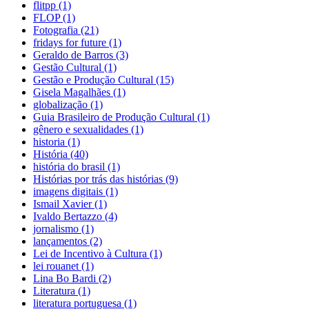
flitpp (1)
FLOP (1)
Fotografia (21)
fridays for future (1)
Geraldo de Barros (3)
Gestão Cultural (1)
Gestão e Produção Cultural (15)
Gisela Magalhães (1)
globalização (1)
Guia Brasileiro de Produção Cultural (1)
gênero e sexualidades (1)
historia (1)
História (40)
história do brasil (1)
Histórias por trás das histórias (9)
imagens digitais (1)
Ismail Xavier (1)
Ivaldo Bertazzo (4)
jornalismo (1)
lançamentos (2)
Lei de Incentivo à Cultura (1)
lei rouanet (1)
Lina Bo Bardi (2)
Literatura (1)
literatura portuguesa (1)