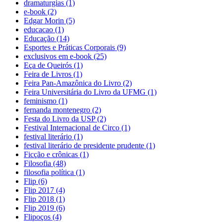
dramaturgias (1)
e-book (2)
Edgar Morin (5)
educacao (1)
Educação (14)
Esportes e Práticas Corporais (9)
exclusivos em e-book (25)
Eça de Queirós (1)
Feira de Livros (1)
Feira Pan-Amazônica do Livro (2)
Feira Universitária do Livro da UFMG (1)
feminismo (1)
fernanda montenegro (2)
Festa do Livro da USP (2)
Festival Internacional de Circo (1)
festival literário (1)
festival literário de presidente prudente (1)
Ficção e crônicas (1)
Filosofia (48)
filosofia política (1)
Flip (6)
Flip 2017 (4)
Flip 2018 (1)
Flip 2019 (6)
Flipoços (4)