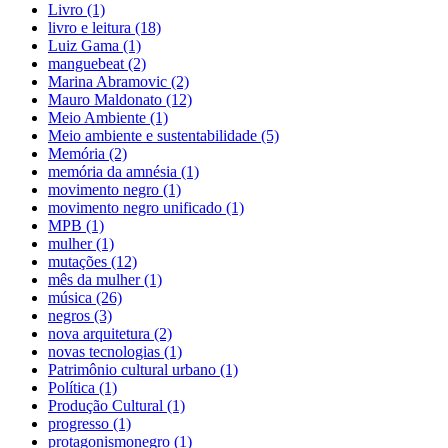
Livro (1)
livro e leitura (18)
Luiz Gama (1)
manguebeat (2)
Marina Abramovic (2)
Mauro Maldonato (12)
Meio Ambiente (1)
Meio ambiente e sustentabilidade (5)
Memória (2)
memória da amnésia (1)
movimento negro (1)
movimento negro unificado (1)
MPB (1)
mulher (1)
mutações (12)
mês da mulher (1)
música (26)
negros (3)
nova arquitetura (2)
novas tecnologias (1)
Patrimônio cultural urbano (1)
Política (1)
Produção Cultural (1)
progresso (1)
protagonismonegro (1)