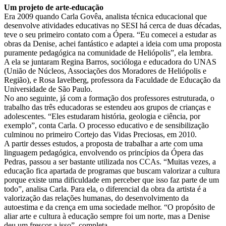
Um projeto de arte-educação
Era 2009 quando Carla Govêa, analista técnica educacional que
desenvolve atividades educativas no SESI há cerca de duas décadas,
teve o seu primeiro contato com a Ópera. “Eu comecei a estudar as
obras da Denise, achei fantástico e adaptei a ideia com uma proposta
puramente pedagógica na comunidade de Heliópolis”, ela lembra.
A ela se juntaram Regina Barros, socióloga e educadora do UNAS
(União de Núcleos, Associações dos Moradores de Heliópolis e
Região), e Rosa Iavelberg, professora da Faculdade de Educação da
Universidade de São Paulo.
No ano seguinte, já com a formação dos professores estruturada, o
trabalho das três educadoras se estendeu aos grupos de crianças e
adolescentes. “Eles estudaram história, geologia e ciência, por
exemplo”, conta Carla. O processo educativo e de sensibilização
culminou no primeiro Cortejo das Vidas Preciosas, em 2010.
A partir desses estudos, a proposta de trabalhar a arte com uma
linguagem pedagógica, envolvendo os princípios da Ópera das
Pedras, passou a ser bastante utilizada nos CCAs. “Muitas vezes, a
educação fica apartada de programas que buscam valorizar a cultura
porque existe uma dificuldade em perceber que isso faz parte de um
todo”, analisa Carla. Para ela, o diferencial da obra da artista é a
valorização das relações humanas, do desenvolvimento da
autoestima e da crença em uma sociedade melhor. “O propósito de
aliar arte e cultura à educação sempre foi um norte, mas a Denise
deu um frescor a isso”, completa.