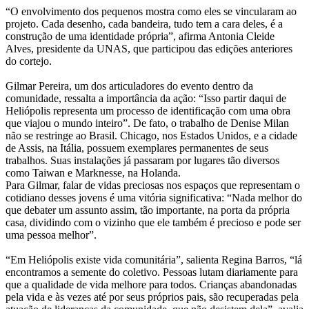
“O envolvimento dos pequenos mostra como eles se vincularam ao
projeto. Cada desenho, cada bandeira, tudo tem a cara deles, é a
construção de uma identidade própria”, afirma Antonia Cleide
Alves, presidente da UNAS, que participou das edições anteriores
do cortejo.
Gilmar Pereira, um dos articuladores do evento dentro da
comunidade, ressalta a importância da ação: “Isso partir daqui de
Heliópolis representa um processo de identificação com uma obra
que viajou o mundo inteiro”. De fato, o trabalho de Denise Milan
não se restringe ao Brasil. Chicago, nos Estados Unidos, e a cidade
de Assis, na Itália, possuem exemplares permanentes de seus
trabalhos. Suas instalações já passaram por lugares tão diversos
como Taiwan e Marknesse, na Holanda.
Para Gilmar, falar de vidas preciosas nos espaços que representam o
cotidiano desses jovens é uma vitória significativa: “Nada melhor do
que debater um assunto assim, tão importante, na porta da própria
casa, dividindo com o vizinho que ele também é precioso e pode ser
uma pessoa melhor”.
“Em Heliópolis existe vida comunitária”, salienta Regina Barros, “lá
encontramos a semente do coletivo. Pessoas lutam diariamente para
que a qualidade de vida melhore para todos. Crianças abandonadas
pela vida e às vezes até por seus próprios pais, são recuperadas pela