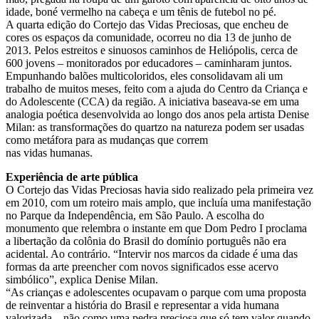
idade, boné vermelho na cabeça e um tênis de futebol no pé.
A quarta edição do Cortejo das Vidas Preciosas, que encheu de
cores os espaços da comunidade, ocorreu no dia 13 de junho de
2013. Pelos estreitos e sinuosos caminhos de Heliópolis, cerca de
600 jovens – monitorados por educadores – caminharam juntos.
Empunhando balões multicoloridos, eles consolidavam ali um
trabalho de muitos meses, feito com a ajuda do Centro da Criança e
do Adolescente (CCA) da região. A iniciativa baseava-se em uma
analogia poética desenvolvida ao longo dos anos pela artista Denise
Milan: as transformações do quartzo na natureza podem ser usadas
como metáfora para as mudanças que correm
nas vidas humanas.
Experiência de arte pública
O Cortejo das Vidas Preciosas havia sido realizado pela primeira vez
em 2010, com um roteiro mais amplo, que incluía uma manifestação
no Parque da Independência, em São Paulo. A escolha do
monumento que relembra o instante em que Dom Pedro I proclama
a libertação da colônia do Brasil do domínio português não era
acidental. Ao contrário. “Intervir nos marcos da cidade é uma das
formas da arte preencher com novos significados esse acervo
simbólico”, explica Denise Milan.
“As crianças e adolescentes ocupavam o parque com uma proposta
de reinventar a história do Brasil e representar a vida humana
valorizada – não como uma pedra preciosa que só tem valor quando