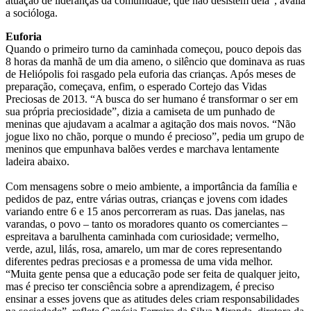
atuação de lideranças da comunidade, que não desistem dela”, avalia
a socióloga.
Euforia
Quando o primeiro turno da caminhada começou, pouco depois das
8 horas da manhã de um dia ameno, o silêncio que dominava as ruas
de Heliópolis foi rasgado pela euforia das crianças. Após meses de
preparação, começava, enfim, o esperado Cortejo das Vidas
Preciosas de 2013. “A busca do ser humano é transformar o ser em
sua própria preciosidade”, dizia a camiseta de um punhado de
meninas que ajudavam a acalmar a agitação dos mais novos. “Não
jogue lixo no chão, porque o mundo é precioso”, pedia um grupo de
meninos que empunhava balões verdes e marchava lentamente
ladeira abaixo.
Com mensagens sobre o meio ambiente, a importância da família e
pedidos de paz, entre várias outras, crianças e jovens com idades
variando entre 6 e 15 anos percorreram as ruas. Das janelas, nas
varandas, o povo – tanto os moradores quanto os comerciantes –
espreitava a barulhenta caminhada com curiosidade; vermelho,
verde, azul, lilás, rosa, amarelo, um mar de cores representando
diferentes pedras preciosas e a promessa de uma vida melhor.
“Muita gente pensa que a educação pode ser feita de qualquer jeito,
mas é preciso ter consciência sobre a aprendizagem, é preciso
ensinar a esses jovens que as atitudes deles criam responsabilidades