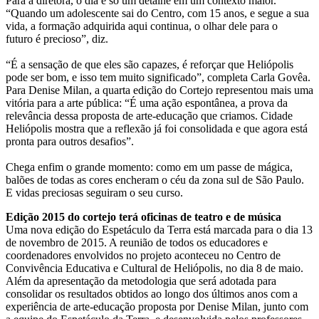
Para a diretora, o dia é só um detalhe em um contexto maior.
“Quando um adolescente sai do Centro, com 15 anos, e segue a sua
vida, a formação adquirida aqui continua, o olhar dele para o
futuro é precioso”, diz.
“É a sensação de que eles são capazes, é reforçar que Heliópolis
pode ser bom, e isso tem muito significado”, completa Carla Govêa.
Para Denise Milan, a quarta edição do Cortejo representou mais uma
vitória para a arte pública: “É uma ação espontânea, a prova da
relevância dessa proposta de arte-educação que criamos. Cidade
Heliópolis mostra que a reflexão já foi consolidada e que agora está
pronta para outros desafios”.
Chega enfim o grande momento: como em um passe de mágica,
balões de todas as cores encheram o céu da zona sul de São Paulo.
E vidas preciosas seguiram o seu curso.
Edição 2015 do cortejo terá oficinas de teatro e de música
Uma nova edição do Espetáculo da Terra está marcada para o dia 13
de novembro de 2015. A reunião de todos os educadores e
coordenadores envolvidos no projeto aconteceu no Centro de
Convivência Educativa e Cultural de Heliópolis, no dia 8 de maio.
Além da apresentação da metodologia que será adotada para
consolidar os resultados obtidos ao longo dos últimos anos com a
experiência de arte-educação proposta por Denise Milan, junto com