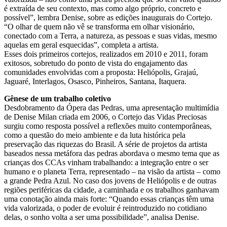
é extraída de seu contexto, mas como algo próprio, concreto e
possível”, lembra Denise, sobre as edições inaugurais do Cortejo.
“O olhar de quem não vê se transforma em olhar visionário,
conectado com a Terra, a natureza, as pessoas e suas vidas, mesmo
aquelas em geral esquecidas”, completa a artista.
Esses dois primeiros cortejos, realizados em 2010 e 2011, foram
exitosos, sobretudo do ponto de vista do engajamento das
comunidades envolvidas com a proposta: Heliópolis, Grajaú,
Jaguaré, Interlagos, Osasco, Pinheiros, Santana, Itaquera.
Gênese de um trabalho coletivo
Desdobramento da Ópera das Pedras, uma apresentação multimídia
de Denise Milan criada em 2006, o Cortejo das Vidas Preciosas
surgiu como resposta possível a reflexões muito contemporâneas,
como a questão do meio ambiente e da luta histórica pela
preservação das riquezas do Brasil. A série de projetos da artista
baseados nessa metáfora das pedras abordava o mesmo tema que as
crianças dos CCAs vinham trabalhando: a integração entre o ser
humano e o planeta Terra, representado – na visão da artista – como
a grande Pedra Azul. No caso dos jovens de Heliópolis e de outras
regiões periféricas da cidade, a caminhada e os trabalhos ganhavam
uma conotação ainda mais forte: “Quando essas crianças têm uma
vida valorizada, o poder de evoluir é reintroduzido no cotidiano
delas, o sonho volta a ser uma possibilidade”, analisa Denise.