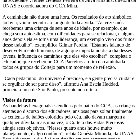
na sociedade”, reflete Genésia Ferreira da Silva Miranda, diretora da
UNAS e coordenadora do CCA Mina.
A caminhada não durou uma hora. Os resultados do ato simbólico,
todavia, vão repercutir ao longo de toda a vida. “Às vezes nós
recebemos uma criança de sete anos de idade, por exemplo, que
chega sem autoestima, com dificuldades para se relacionar, e alguns
anos depois ela se torna uma liderança, um exemplo vivo dos frutos
desse trabalho”, exemplifica Gilmar Pereira. “Estamos falando de
desenvolvimento humano, de algo que impacta no dia a dia desses
jovens, influencia os caminhos que eles vão escolher”, completa o
educador, que recebeu no CCA Parceiros ao fim da caminhada
todos os grupos do Cortejo para um momento de reflexão.
“Cada pedacinho do universo é precioso, e a gente precisa cuidar e
se orgulhar de ser parte disso”, afirmou Ana Estela Haddad,
primeira-dama de São Paulo, presente no cortejo.
Visões de futuro
As bandeiras hexagonais estendidas pelo pátio do CCA, as crianças
atentas ao discurso dos educadores, ansiosas para soltar finalmente
as centenas de balões coloridos pelo céu, não davam margem a
qualquer dúvida: mais uma vez, o Cortejo das Vidas Preciosas
atingia seus objetivos. “Nesses quatro anos houve muito
planejamento, é algo contínuo”, relata Genésia Miranda, da UNAS.