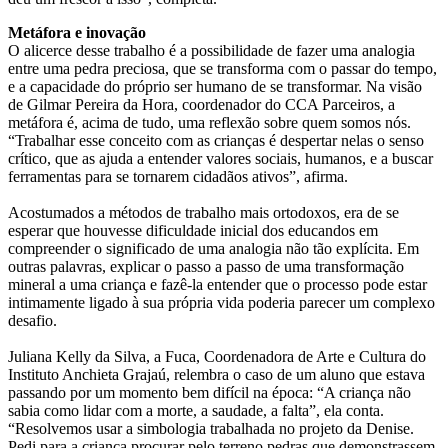
Metáfora e inovação
O alicerce desse trabalho é a possibilidade de fazer uma analogia
entre uma pedra preciosa, que se transforma com o passar do tempo,
e a capacidade do próprio ser humano de se transformar. Na visão
de Gilmar Pereira da Hora, coordenador do CCA Parceiros, a
metáfora é, acima de tudo, uma reflexão sobre quem somos nós.
“Trabalhar esse conceito com as crianças é despertar nelas o senso
crítico, que as ajuda a entender valores sociais, humanos, e a buscar
ferramentas para se tornarem cidadãos ativos”, afirma.
Acostumados a métodos de trabalho mais ortodoxos, era de se
esperar que houvesse dificuldade inicial dos educandos em
compreender o significado de uma analogia não tão explícita. Em
outras palavras, explicar o passo a passo de uma transformação
mineral a uma criança e fazê-la entender que o processo pode estar
intimamente ligado à sua própria vida poderia parecer um complexo
desafio.
Juliana Kelly da Silva, a Fuca, Coordenadora de Arte e Cultura do
Instituto Anchieta Grajaú, relembra o caso de um aluno que estava
passando por um momento bem difícil na época: “A criança não
sabia como lidar com a morte, a saudade, a falta”, ela conta.
“Resolvemos usar a simbologia trabalhada no projeto da Denise.
Pedi para a criança procurar pelo terreno pedras que demonstrassem