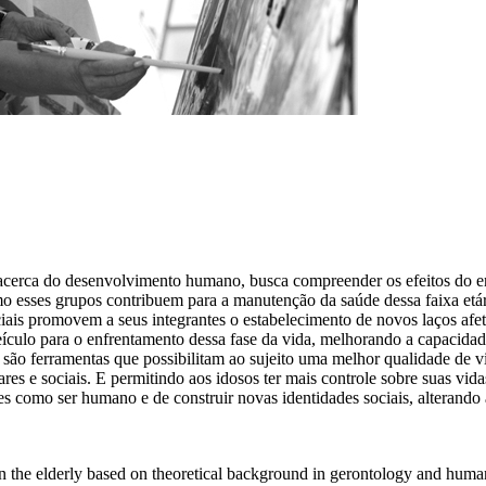
 acerca do desenvolvimento humano, busca compreender os efeitos do en
mo esses grupos contribuem para a manutenção da saúde dessa faixa etá
ciais promovem a seus integrantes o estabelecimento de novos laços afet
eículo para o enfrentamento dessa fase da vida, melhorando a capacid
são ferramentas que possibilitam ao sujeito uma melhor qualidade de vi
ares e sociais. E permitindo aos idosos ter mais controle sobre suas vid
ores como ser humano e de construir novas identidades sociais, alterand
 on the elderly based on theoretical background in gerontology and huma