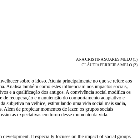
ANA CRISTINA SOARES MELO (1)
CLÁUDIA FERREIRA MELO (2)
velhecer sobre o idoso. Atenta principalmente no que se refere aos
ria. Analisa também como estes influenciam nos impactos sociais,
ivos e a qualificação dos antigos. A convivência social modifica os
ade de recuperação e manutenção do comportamento adaptativo e
da subjetiva na velhice, estimulando uma vida social mais sadia,
as. Além de propiciar momentos de lazer, os grupos sociais
o assim as expectativas em torno desse momento da vida.
n development. It especially focuses on the impact of social groups