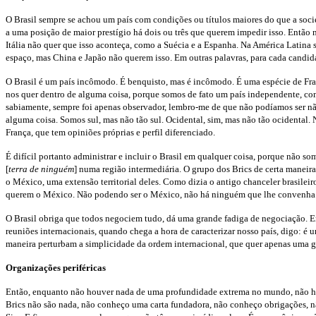
O Brasil sempre se achou um país com condições ou títulos maiores do que a soci
a uma posição de maior prestígio há dois ou três que querem impedir isso. Então
Itália não quer que isso aconteça, como a Suécia e a Espanha. Na América Latina 
espaço, mas China e Japão não querem isso. Em outras palavras, para cada candid
O Brasil é um país incômodo. É benquisto, mas é incômodo. É uma espécie de Fra
nos quer dentro de alguma coisa, porque somos de fato um país independente, com
sabiamente, sempre foi apenas observador, lembro-me de que não podíamos ser não
alguma coisa. Somos sul, mas não tão sul. Ocidental, sim, mas não tão ocidental.
França, que tem opiniões próprias e perfil diferenciado.
É difícil portanto administrar e incluir o Brasil em qualquer coisa, porque não
[
terra de ninguém
] numa região intermediária. O grupo dos Brics de certa manei
o México, uma extensão territorial deles. Como dizia o antigo chanceler brasile
querem o México. Não podendo ser o México, não há ninguém que lhe convenha
O Brasil obriga que todos negociem tudo, dá uma grande fadiga de negociação. E
reuniões internacionais, quando chega a hora de caracterizar nosso país, digo: 
maneira perturbam a simplicidade da ordem internacional, que quer apenas uma ge
Organizações periféricas
Então, enquanto não houver nada de uma profundidade extrema no mundo, não have
Brics não são nada, não conheço uma carta fundadora, não conheço obrigações, nã