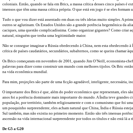
coloniais. Então, quando se fala em Brics, a massa crítica desses cinco países é
imensos que têm uma massa crítica própria. O que está em jogo é se eles formam 
Tudo o que vou dizer está assentado em duas ou três ideias muito simples. A prim
outros se aglutinam. Os Estados Unidos são a grande potência hegemônica da alia
caciques, uma questão complicadíssima. Como organizar gigantes? Como criar aque
natural, ninguém que tenha uma legitimidade maior.
Não se consegue imaginar a Rússia obedecendo à China, nem esta obedecendo à Ín
crítica de países caudatários, secundários, subalternos, como se queira chamar à
Os Brics começaram em novembro de 2001, quando Jim O’Neill, economista-che
palavras para dizer como construir um mundo com melhores tijolos. Os Bric então 
na vida econômica mundial.
Para mim, projeções são parte de uma ficção agradável, inteligente, necessária, i
O importante dos Brics é que, além do poder econômico que representam, eles são m
anos foi a potência dominante mais importante do mundo. A Índia teve grandes cic
população, por território, também religiosamente e com o comunismo que foi uma
um pouquinho surpreendente, eles acham natural que China, Índia e Rússia estej
Sul também, mas não existia no primeiro momento. Então são três imensas potência
ascensão na vida internacional surpreendente por todos os títulos e não está lá a 
De G5 a G20