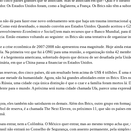
são cinco países grandes que se associam. Mas se associam em quê? Qual é o ideário
dor. Os Estados Unidos foram, como a Inglaterra, a França. Os Brics não têm a subo
s não dá para fazer esse novo ordenamento sem que haja um trauma internacional 
a. Como está desenhado, o mundo convém aos Estados Unidos. Quando aceitou o G2
envolvimento Econômico e Social
] tem mais recursos que o Banco Mundial, para da
ia. Então estamos voltando ao seguinte: os Brics são uma tentativa de organizar
ter e a crise econômica de 2007-2008 não apresentou essa magnitude. Hoje ainda e
a. Na primeira vez que fui à ONU para uma reunião, a organização tinha 42 membro
que é a hegemonia americana, sobretudo depois que deixou de ser desafiada pela Uni
nária, em que a China passa a financiar os Estados Unidos.
as reservas, dos cinco países, dá um resultado bem acima de US$ 4 trilhões. É uma
se metade da humanidade. Agora, não há grandes afinidades entre os Brics. Eles nu
Rússia, uma cidade cuja única distinção é que o czar e a família foram mortos lá.
dente para o mundo. A próxima será numa cidade chamada Ufa, parece uma expressão
gora, eles também não satisfazem os demais. Além dos Brics, outro grupo em forma
tebol de reserva, é a chamada The Next Eleven, os próximos 11, que são os países 
tnã.
para entrar, nem a Colômbia. O México quer entrar, mas ao mesmo tempo acha que, s
 Brasil não entrará no Conselho de Segurança, com assento permanente, pela simple