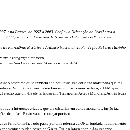
1997, e na França, de 1997 a 2003. Chefiou a Delegação do Brasil para o
3 a 2008, membro da Comissão de Armas de Destruição em Massa e vice-
uto do Patrimônio Histórico e Artístico Nacional, da Fundação Roberto Marinho
ativa e integração regional.
Senac de São Paulo, no dia 14 de agosto de 2014.
ro fosse o acrônimo ou se também não houvesse uma coisa tão afortunada que foi
 comandante Rolim Amaro, encontrou também um acrônimo perfeito, a TAM, que
 e acho que um dia ele faria daquilo Transportes Aéreos Mundiais. As três letras
ponde a interesses criados, que ela cristaliza em certos momentos. Então faz
ções de países. Então vamos começar por isso.
nunca foi reformada. Tudo passa por uma reforma da ONU, fundada num momento
o engessamento ideológico da Guerra Fria e a longa agonia dos impérios