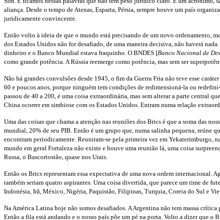
Sim. E ficamos nessas palavras que não têm peso jurídico claro. É um acrônimo, 
aliança. Desde o tempo de Atenas, Esparta, Pérsia, sempre houve um país organiza
juridicamente convincente.
Então volto à ideia de que o mundo está precisando de um novo ordenamento, ma
dos Estados Unidos não for desafiado, de uma maneira decisiva, não haverá nad
dinheiro e o Banco Mundial estava fraquinho. O BNDES [
Banco Nacional de Des
como grande potência. A Rússia reemerge como potência, mas sem ser superpotênc
Não há grandes convulsões desde 1945, o fim da Guerra Fria não teve esse cará
60 e poucos anos, porque ninguém tem condições de redimensioná-la ou redefini-l
passou de 40 a 200, é uma coisa extraordinária, mas sem alterar a parte central 
China ocorrer em simbiose com os Estados Unidos. Entram numa relação extraordi
Uma das coisas que chama a atenção nas reuniões dos Brics é que a soma das noss
mundial, 20% de seu PIB. Então é um grupo que, numa salinha pequena, reúne qua
encontram periodicamente. Reuniram-se pela primeira vez em Yekaterimburgo, na 
mundo em geral Fortaleza não existe e houve uma reunião lá, uma coisa surpreen
Russa, o Bascortostão, quase nos Urais.
Então os Brics representam essa expectativa de uma nova ordem internacional. A
também seriam quatro aspirantes. Uma coisa divertida, que parece um time de fu
Indonésia, Irã, México, Nigéria, Paquistão, Filipinas, Turquia, Coreia do Sul e Vie
Na América Latina hoje não somos desafiados. A Argentina não tem massa crítica 
Então a fila está andando e o nosso país põe um pé na porta. Volto a dizer que o