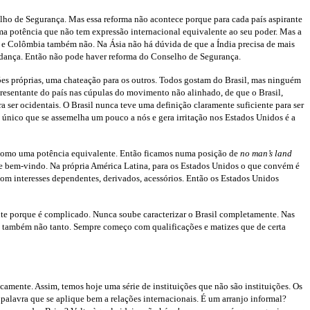
lho de Segurança. Mas essa reforma não acontece porque para cada país aspirante
ma potência que não tem expressão internacional equivalente ao seu poder. Mas a
co e Colômbia também não. Na Ásia não há dúvida de que a Índia precisa de mais
mudança. Então não pode haver reforma do Conselho de Segurança.
es próprias, uma chateação para os outros. Todos gostam do Brasil, mas ninguém
resentante do país nas cúpulas do movimento não alinhado, de que o Brasil,
ser ocidentais. O Brasil nunca teve uma definição claramente suficiente para ser
 único que se assemelha um pouco a nós e gera irritação nos Estados Unidos é a
am como uma potência equivalente. Então ficamos numa posição de
no
man’s land
ue bem-vindo. Na própria América Latina, para os Estados Unidos o que convém é
om interesses dependentes, derivados, acessórios. Então os Estados Unidos
te porque é complicado. Nunca soube caracterizar o Brasil completamente. Nas
as também não tanto. Sempre começo com qualificações e matizes que de certa
ente. Assim, temos hoje uma série de instituições que não são instituições. Os
alavra que se aplique bem a relações internacionais. É um arranjo informal?