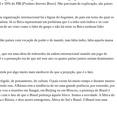
al e 30% do PIB [
Produto Interno Bruto
]. Não precisam de explicação, são países
da organização internacional há a figura do
hegemon,
do país em torno do qual os
lista. Já os Brics representam um problema que é a tribo sem índios e só com
 de ser visto como o líder do grupo e não há entre os Brics nenhum líder
ão países com vocação de poder e de mando, mas falta índio, falta aquela massa
, que era uma ideia de redesenho da ordem internacional usando um jogo de
 e a presunção era de que até esse ano os quatro países juntos seriam dominantes
ntida por algo muito mais medíocre do que a projeção, que é o fato.
religião, de pensamento, de cultura. O país existe há muito tempo e durante muitos
tudo isso. A Rússia tem a tendência de ser uma grande potência, por extensão, por
do vou a reuniões em Xangai, em Beijing ou em Moscou, a presença do Brasil é
com o fato de que o Brasil pertença àquele bloco. Somos a novidade. A África do
e Rússia, e dois atores emergentes, África do Sul e Brasil. O Brasil tem uma