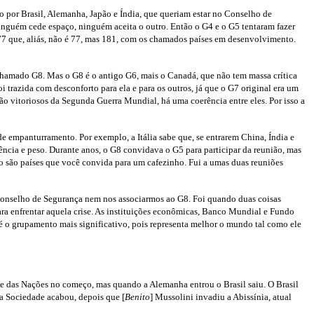
 por Brasil, Alemanha, Japão e Índia, que queriam estar no Conselho de
guém cede espaço, ninguém aceita o outro. Então o G4 e o G5 tentaram fazer
G77 que, aliás, não é 77, mas 181, com os chamados países em desenvolvimento.
chamado G8. Mas o G8 é o antigo G6, mais o Canadá, que não tem massa crítica
i trazida com desconforto para ela e para os outros, já que o G7 original era um
o vitoriosos da Segunda Guerra Mundial, há uma coerência entre eles. Por isso a
 empanturramento. Por exemplo, a Itália sabe que, se entrarem China, Índia e
ência e peso. Durante anos, o G8 convidava o G5 para participar da reunião, mas
o são países que você convida para um cafezinho. Fui a umas duas reuniões
 Conselho de Segurança nem nos associarmos ao G8. Foi quando duas coisas
ra enfrentar aquela crise. As instituições econômicas, Banco Mundial e Fundo
 é o grupamento mais significativo, pois representa melhor o mundo tal como ele
de das Nações no começo, mas quando a Alemanha entrou o Brasil saiu. O Brasil
ia Sociedade acabou, depois que [
Benito
] Mussolini invadiu a Abissínia, atual