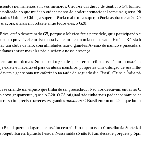
ssentos permanentes a novos membros. Criou-se um grupo de quatro, o G4, formado
omplicado do que mudar o ordenamento do poder internacional sem uma guerra. Nin
stados Unidos e China, a superpotência real e uma superpotência aspirante, até o 
, agora, o mais importante entre todos eles, o G20.
Brics, então denominado G5, porque o México fazia parte dele, quis participar do 
ortamento previsível e mais compatível com a economia de mercado. Então a Rússia fo
ão um clube de fato, com afinidades muito grandes. A visão de mundo é parecida, sã
eríamos entrar, mas eles não queriam a nossa presença.
l causam nos demais. Somos muito grandes para sermos cômodos, há uma sensação de
já existe é inaceitável para os atuais membros, porque há uma diluição de sua influ
davam a gente para um cafezinho na tarde do segundo dia. Brasil, China e Índia nã
 foi se criando um espaço que tinha de ser preenchido. Não nos deixavam entrar no
um novo grupamento, que é o G20. O G8 original não tinha mais poder econômico pa
er isso foi preciso trazer esses grandes
outsiders
. O Brasil entrou no G20, que hoje
 o Brasil quer um lugar no conselho central. Participamos do Conselho da Socieda
 República era Epitácio Pessoa. Nossa saída só não foi um desastre porque a própr