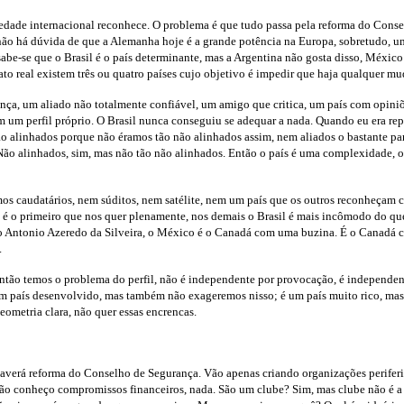
edade internacional reconhece. O problema é que tudo passa pela reforma do Conse
 não há dúvida de que a Alemanha hoje é a grande potência na Europa, sobretudo, u
sabe-se que o Brasil é o país determinante, mas a Argentina não gosta disso, Méxi
ato real existem três ou quatro países cujo objetivo é impedir que haja qualquer 
nça, um aliado não totalmente confiável, um amigo que critica, um país com opiniõ
 um perfil próprio. O Brasil nunca conseguiu se adequar a nada. Quando eu era rep
 alinhados porque não éramos tão não alinhados assim, nem aliados o bastante para 
 Não alinhados, sim, mas não tão não alinhados. Então o país é uma complexidade, o
 somos caudatários, nem súditos, nem satélite, nem um país que os outros reconheç
ra é o primeiro que nos quer plenamente, nos demais o Brasil é mais incômodo do q
iro Antonio Azeredo da Silveira, o México é o Canadá com uma buzina. É o Canadá c
.
ntão temos o problema do perfil, não é independente por provocação, é independen
é um país desenvolvido, mas também não exageremos nisso; é um país muito rico, m
ometria clara, não quer essas encrencas.
rá reforma do Conselho de Segurança. Vão apenas criando organizações perifericam
o conheço compromissos financeiros, nada. São um clube? Sim, mas clube não é a p