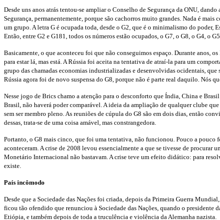
Desde uns anos atrás tentou-se ampliar o Conselho de Segurança da ONU, dando a
Segurança, permanentemente, porque são cachorros muito grandes. Nada é mais c
um grupo. A letra G é ocupada toda, desde o G2, que é o minimalismo do poder, E
Então, entre G2 e G181, todos os números estão ocupados, o G7, o G8, o G4, o G5 e
Basicamente, o que aconteceu foi que não conseguimos espaço. Durante anos, os 
para estar lá, mas está. A Rússia foi aceita na tentativa de atraí-la para um comp
grupo das chamadas economias industrializadas e desenvolvidas ocidentais, que s
Rússia agora foi de novo suspensa do G8, porque não é parte real daquilo. Nós qu
Nesse jogo de Brics chamo a atenção para o desconforto que Índia, China e Brasi
Brasil, não haverá poder comparável. A ideia da ampliação de qualquer clube que 
sem ser membro pleno. As reuniões de cúpula do G8 são em dois dias, então convi
dessas, trata-se de uma coisa amável, mas constrangedora.
Portanto, o G8 mais cinco, que foi uma tentativa, não funcionou. Pouco a pouco
aconteceram. A crise de 2008 levou essencialmente a que se tivesse de procurar 
Monetário Internacional não bastavam. A crise teve um efeito didático: para resolv
existe.
País incômodo
Desde que a Sociedade das Nações foi criada, depois da Primeira Guerra Mundial,
ficou tão ofendido que renunciou à Sociedade das Nações, quando o presidente da
Etiópia, e também depois de toda a truculência e violência da Alemanha nazista.