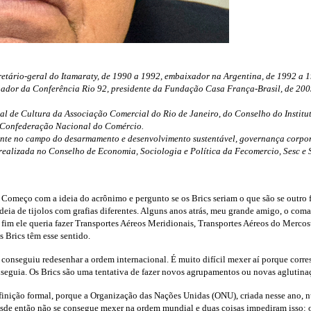
retário-geral do Itamaraty, de 1990 a 1992, embaixador na Argentina, de 1992 a 
ador da Conferência Rio 92, presidente da Fundação Casa França-Brasil, de 200
ial de Cultura da Associação Comercial do Rio de Janeiro, do Conselho do Instit
a Confederação Nacional do Comércio.
mente no campo do desarmamento e desenvolvimento sustentável, governança corpor
 realizada no Conselho de Economia, Sociologia e Política da Fecomercio, Sesc e 
sil. Começo com a ideia do acrônimo e pergunto se os Brics seriam o que são se out
a ideia de tijolos com grafias diferentes. Alguns anos atrás, meu grande amigo, o
im ele queria fazer Transportes Aéreos Meridionais, Transportes Aéreos do Mercosul
 Brics têm esse sentido.
conseguiu redesenhar a ordem internacional. É muito difícil mexer aí porque corres
onseguia. Os Brics são uma tentativa de fazer novos agrupamentos ou novas aglutina
ição formal, porque a Organização das Nações Unidas (ONU), criada nesse ano, 
esde então não se consegue mexer na ordem mundial e duas coisas impediram isso: 