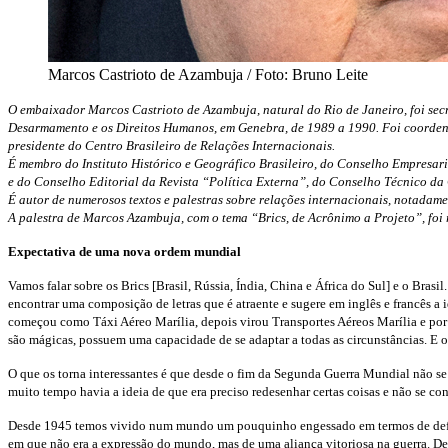
Marcos Castrioto de Azambuja / Foto: Bruno Leite
O embaixador Marcos Castrioto de Azambuja, natural do Rio de Janeiro, foi sec
Desarmamento e os Direitos Humanos, em Genebra, de 1989 a 1990. Foi coorden
presidente do Centro Brasileiro de Relações Internacionais.
É membro do Instituto Histórico e Geográfico Brasileiro, do Conselho Empresar
e do Conselho Editorial da Revista “Política Externa”, do Conselho Técnico d
É autor de numerosos textos e palestras sobre relações internacionais, notada
A palestra de Marcos Azambuja, com o tema “Brics, de Acrônimo a Projeto”, foi
Expectativa de uma nova ordem mundial
Vamos falar sobre os Brics [Brasil, Rússia, Índia, China e África do Sul] e o Bra
encontrar uma composição de letras que é atraente e sugere em inglês e francês 
começou como Táxi Aéreo Marília, depois virou Transportes Aéreos Marília e por f
são mágicas, possuem uma capacidade de se adaptar a todas as circunstâncias. E os
O que os torna interessantes é que desde o fim da Segunda Guerra Mundial não se 
muito tempo havia a ideia de que era preciso redesenhar certas coisas e não se c
Desde 1945 temos vivido num mundo um pouquinho engessado em termos de defin
em que não era a expressão do mundo, mas de uma aliança vitoriosa na guerra. D