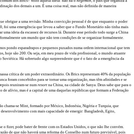
 comum dos Brics? Volto àquela ideia: não há o
hegemon
, o país que organiza a
rdinação dos demais a um. É uma coisa real, mas não definida de maneira
que obrigue a uma revisão. Minha convicção pessoal é de que enquanto o poder
0, foi uma emergência que levou a saber que o Fundo Monetário não tinha mais
r uma ideia da escassez de recursos lá. Durante esse período todo surge a China
 informalmente um mundo que não tem condições de se organizar formalmente.
stamos pondo esparadrapos e pequenos puxados numa ordem internacional que tem
s, hoje são 200. Ou seja, em meu prazo de vida profissional, o mundo atuante
ão Soviética. Há sobretudo algo surpreendente que é o fato de a emergência da
 massa crítica de um poder extraordinário. Os Brics representam 40% da população
nca foram concebidos para se tornar uma organização, mas têm afinidades e se
 Depois reuniram-se num
resort
na China, na cidade de Sanya. Deus sabe que para o
 de alívio, mas é a capital de uma daquelas repúblicas que formam a Federação
ção chama-se Mint, formado por México, Indonésia, Nigéria e Turquia, que
em desenvolvimento com mais capacidade de emergir: Bangladesh, Egito,
e o fizer, pode bater de frente com os Estados Unidos, o que não lhe convém.
s razão de que não haverá uma reforma do Conselho num futuro previsível, pois