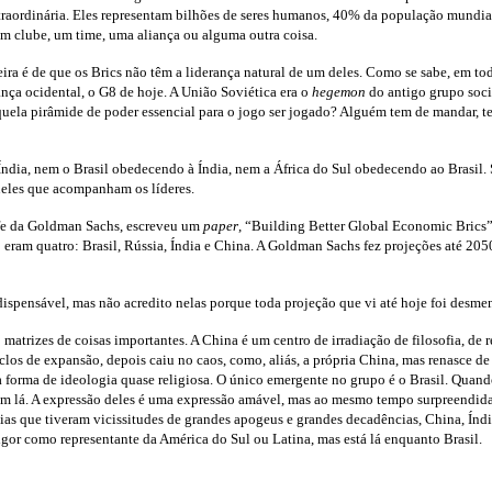
 extraordinária. Eles representam bilhões de seres humanos, 40% da população mundi
um clube, um time, uma aliança ou alguma outra coisa.
eira é de que os Brics não têm a liderança natural de um deles. Como se sabe, em to
nça ocidental, o G8 de hoje. A União Soviética era o
hegemon
do antigo grupo socia
la pirâmide de poder essencial para o jogo ser jogado? Alguém tem de mandar, tem
dia, nem o Brasil obedecendo à Índia, nem a África do Sul obedecendo ao Brasil. S
queles que acompanham os líderes.
fe da Goldman Sachs, escreveu um
paper
, “Building Better Global Economic Brics”
eram quatro: Brasil, Rússia, Índia e China. A Goldman Sachs fez projeções até 2050
ndispensável, mas não acredito nelas porque toda projeção que vi até hoje foi desme
atrizes de coisas importantes. A China é um centro de irradiação de filosofia, de 
los de expansão, depois caiu no caos, como, aliás, a própria China, mas renasce de 
 forma de ideologia quase religiosa. O único emergente no grupo é o Brasil. Quan
am lá. A expressão deles é uma expressão amável, mas ao mesmo tempo surpreendida 
s que tiveram vicissitudes de grandes apogeus e grandes decadências, China, Índia 
rigor como representante da América do Sul ou Latina, mas está lá enquanto Brasil.