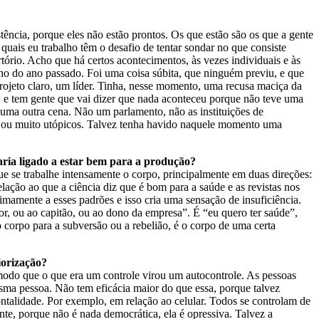
ncia, porque eles não estão prontos. Os que estão são os que a gente
quais eu trabalho têm o desafio de tentar sondar no que consiste
tório. Acho que há certos acontecimentos, às vezes individuais e às
ho do ano passado. Foi uma coisa súbita, que ninguém previu, e que
ojeto claro, um líder. Tinha, nesse momento, uma recusa maciça da
, e tem gente que vai dizer que nada aconteceu porque não teve uma
e uma outra cena. Não um parlamento, não as instituições de
s ou muito utópicos. Talvez tenha havido naquele momento uma
taria ligado a estar bem para a produção?
que se trabalhe intensamente o corpo, principalmente em duas direções:
lação ao que a ciência diz que é bom para a saúde e as revistas nos
mamente a esses padrões e isso cria uma sensação de insuficiência.
or, ou ao capitão, ou ao dono da empresa”. É “eu quero ter saúde”,
 corpo para a subversão ou a rebelião, é o corpo de uma certa
iorização?
modo que o que era um controle virou um autocontrole. As pessoas
sma pessoa. Não tem eficácia maior do que essa, porque talvez
ntalidade. Por exemplo, em relação ao celular. Todos se controlam de
te, porque não é nada democrática, ela é opressiva. Talvez a