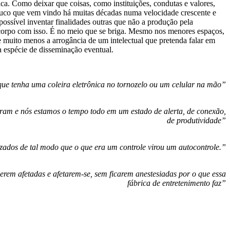
a. Como deixar que coisas, como instituições, condutas e valores,
louco que vem vindo há muitas décadas numa velocidade crescente e
possível inventar finalidades outras que não a produção pela
 a corpo com isso. É no meio que se briga. Mesmo nos menores espaços,
e muito menos a arrogância de um intelectual que pretenda falar em
a espécie de disseminação eventual.
 que tenha uma coleira eletrônica no tornozelo ou um celular na mão”
haram e nós estamos o tempo todo em um estado de alerta, de conexão,
de produtividade”
ados de tal modo que o que era um controle virou um autocontrole.”
erem afetadas e afetarem-se, sem ficarem anestesiadas por o que essa
fábrica de entretenimento faz”