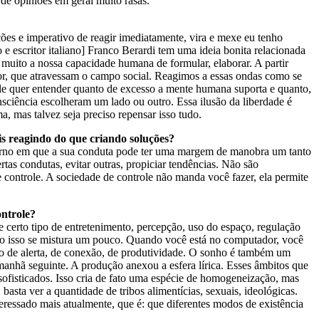
 de opiniões em geral muito rasas.
ações e imperativo de reagir imediatamente, vira e mexe eu tenho
e escritor italiano] Franco Berardi tem uma ideia bonita relacionada
muito a nossa capacidade humana de formular, elaborar. A partir
or, que atravessam o campo social. Reagimos a essas ondas como se
ele quer entender quanto de excesso a mente humana suporta e quanto,
onsciência escolheram um lado ou outro. Essa ilusão da liberdade é
a, mas talvez seja preciso repensar isso tudo.
is reagindo do que criando soluções?
orno em que a sua conduta pode ter uma margem de manobra um tanto
as condutas, evitar outras, propiciar tendências. Não são
controle. A sociedade de controle não manda você fazer, ela permite
ontrole?
 certo tipo de entretenimento, percepção, uso do espaço, regulação
udo isso se mistura um pouco. Quando você está no computador, você
ado de alerta, de conexão, de produtividade. O sonho é também um
nhã seguinte. A produção anexou a esfera lírica. Esses âmbitos que
ofisticados. Isso cria de fato uma espécie de homogeneização, mas
sta ver a quantidade de tribos alimentícias, sexuais, ideológicas.
ressado mais atualmente, que é: que diferentes modos de existência