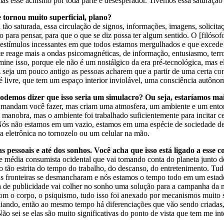
, mas esse achismo por toda parte é desesperador. Tivemos essa saturação
e tornou muito superficial, plano?
 tão saturada, essa circulação de signos, informações, imagens, solicit
ara pensar, para que o que se diz possa ter algum sentido. O [filósofo 
 estímulos incessantes em que todos estamos mergulhados e que excede 
e reage mais a ondas psicomagnéticas, de informação, entusiasmo, terr
ine isso, porque ele não é um nostálgico da era pré-tecnológica, mas 
lvez seja um pouco antigo as pessoas acharem que a partir de uma certa c
é livre, que tem um espaço interior inviolável, uma consciência autônom
odemos dizer que isso seria um simulacro? Ou seja, estaríamos ma
s mandam você fazer, mas criam uma atmosfera, um ambiente e um ent
anobra, mas o ambiente foi trabalhado suficientemente para incitar cert
Nós não estamos em um vazio, estamos em uma espécie de sociedade de 
ra eletrônica no tornozelo ou um celular na mão.
pessoais e até dos sonhos. Você acha que isso está ligado a esse c
 média consumista ocidental que vai tomando conta do planeta junto de
o tão estrita do tempo do trabalho, do descanso, do entretenimento. T
c. As fronteiras se desmancharam e nós estamos o tempo todo em um est
 de publicidade vai colher no sonho uma solução para a campanha da ma
om o corpo, o psiquismo, tudo isso foi anexado por mecanismos muito s
ando, então ao mesmo tempo há diferenciações que vão sendo criadas, ba
sei se elas são muito significativas do ponto de vista que tem me inte