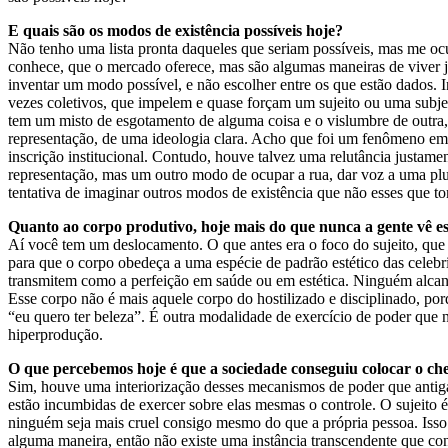
E quais são os modos de existência possíveis hoje?
Não tenho uma lista pronta daqueles que seriam possíveis, mas me oc
conhece, que o mercado oferece, mas são algumas maneiras de viver já 
inventar um modo possível, e não escolher entre os que estão dados. I
vezes coletivos, que impelem e quase forçam um sujeito ou uma subje
tem um misto de esgotamento de alguma coisa e o vislumbre de outra,
representação, de uma ideologia clara. Acho que foi um fenômeno em 
inscrição institucional. Contudo, houve talvez uma relutância justame
representação, mas um outro modo de ocupar a rua, dar voz a uma p
tentativa de imaginar outros modos de existência que não esses que to
Quanto ao corpo produtivo, hoje mais do que nunca a gente vê ess
Aí você tem um deslocamento. O que antes era o foco do sujeito, que s
para que o corpo obedeça a uma espécie de padrão estético das celebri
transmitem como a perfeição em saúde ou em estética. Ninguém alcança
Esse corpo não é mais aquele corpo do hostilizado e disciplinado, po
“eu quero ter beleza”. É outra modalidade de exercício de poder que n
hiperprodução.
O que percebemos hoje é que a sociedade conseguiu colocar o chef
Sim, houve uma interiorização desses mecanismos de poder que antiga
estão incumbidas de exercer sobre elas mesmas o controle. O sujeito 
ninguém seja mais cruel consigo mesmo do que a própria pessoa. Isso 
alguma maneira, então não existe uma instância transcendente que con