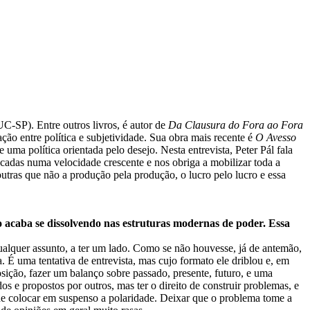
PUC-SP). Entre outros livros, é autor de
Da Clausura do Fora ao Fora
ação entre política e subjetividade. Sua obra mais recente é
O Avesso
a política orientada pelo desejo. Nesta entrevista, Peter Pál fala
cadas numa velocidade crescente e nos obriga a mobilizar toda a
outras que não a produção pela produção, o lucro pelo lucro e essa
o acaba se dissolvendo nas estruturas modernas de poder. Essa
ualquer assunto, a ter um lado. Como se não houvesse, já de antemão,
É uma tentativa de entrevista, mas cujo formato ele driblou e, em
posição, fazer um balanço sobre passado, presente, futuro, e uma
s e propostos por outros, mas ter o direito de construir problemas, e
 de colocar em suspenso a polaridade. Deixar que o problema tome a