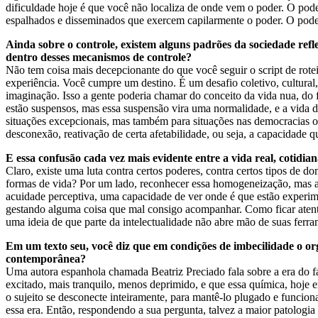
dificuldade hoje é que você não localiza de onde vem o poder. O po
espalhados e disseminados que exercem capilarmente o poder. O poder 
Ainda sobre o controle, existem alguns padrões da sociedade refl
dentro desses mecanismos de controle?
Não tem coisa mais decepcionante do que você seguir o script de rotei
experiência. Você cumpre um destino. É um desafio coletivo, cultural
imaginação. Isso a gente poderia chamar do conceito da vida nua, do
estão suspensos, mas essa suspensão vira uma normalidade, e a vida da
situações excepcionais, mas também para situações nas democracias oc
desconexão, reativação de certa afetabilidade, ou seja, a capacidade q
E essa confusão cada vez mais evidente entre a vida real, cotidia
Claro, existe uma luta contra certos poderes, contra certos tipos de d
formas de vida? Por um lado, reconhecer essa homogeneização, mas ao
acuidade perceptiva, uma capacidade de ver onde é que estão experime
gestando alguma coisa que mal consigo acompanhar. Como ficar aten
uma ideia de que parte da intelectualidade não abre mão de suas ferram
Em um texto seu, você diz que em condições de imbecilidade o or
contemporânea?
Uma autora espanhola chamada Beatriz Preciado fala sobre a era do f
excitado, mais tranquilo, menos deprimido, e que essa química, hoje
o sujeito se desconecte inteiramente, para mantê-lo plugado e funcion
essa era. Então, respondendo a sua pergunta, talvez a maior patologi