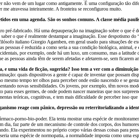
der não vem de um lugar como antigamente. É uma configuração tão di
me atravessa inteiramente. A fronteira se reconfigurou muito.
etidos em uma agenda. São os sonhos comuns. A classe média paulist
ro pré-fabricado. Há uma depauperação na imaginação sobre o que é desfr
, saber o que é realmente destampar a imaginação. Esse despotismo do 
 filósofo italiano Giorgio Agamben, em geral usado para situações de 
s pessoas é reduzida a como seria a sua condição biológica, animal, e 
identais, por exemplo, onde há um luxo, um consumo, mas a latitude da
ue as pessoas ainda têm de serem afetadas e afetarem-se, sem ficarem an
na, e uma vida de ficção, sugerida? Isso tem a ver com a diminuiçã
ominação: quais dispositivos a gente é capaz de inventar que possam dispa
 mesmo tempo ter olhos para perceber onde estão nascendo e se gestan
ntando novas sensibilidades. Os jovens, por exemplo, têm novos modos d
to para esses germes, de onde podem nascer maneiras que nos surpree
entas teóricas, cognitivas, e tem mais dificuldade de perceber isso que
ganismo reage com pânico, depressão ou reterritorializando a iden
ármaco-porno-bio-poder. Ela tenta mostrar uma espécie de monitoramen
 em dia, faz parte de um mecanismo de controle dos corpos, dos humores
ando. Ela experimentou no próprio corpo várias dessas coisas para pensa
a seria uma espécie de normopatia, a normalidade imposta como uma esp