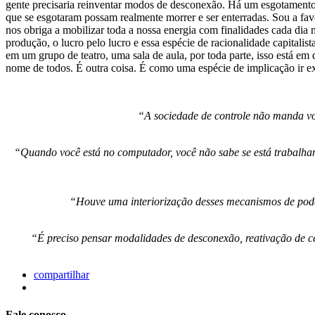
gente precisaria reinventar modos de desconexão. Há um esgotamento d
que se esgotaram possam realmente morrer e ser enterradas. Sou a fa
nos obriga a mobilizar toda a nossa energia com finalidades cada dia 
produção, o lucro pelo lucro e essa espécie de racionalidade capital
em um grupo de teatro, uma sala de aula, por toda parte, isso está em
nome de todos. É outra coisa. É como uma espécie de implicação ir exp
“A sociedade de controle não manda voc
“Quando você está no computador, você não sabe se está trabalhand
“Houve uma interiorização desses mecanismos de poder
“É preciso pensar modalidades de desconexão, reativação de cer
compartilhar
Fale conosco