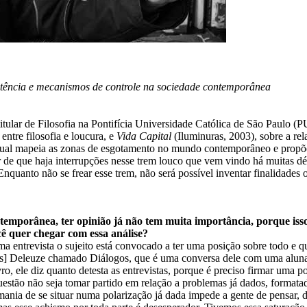
xistência e mecanismos de controle na sociedade contemporânea
 titular de Filosofia na Pontifícia Universidade Católica de São Paulo (
entre filosofia e loucura, e
Vida Capital
(Iluminuras, 2003), sobre a rel
ual mapeia as zonas de esgotamento no mundo contemporâneo e propõe um
r de que haja interrupções nesse trem louco que vem vindo há muitas dé
nquanto não se frear esse trem, não será possível inventar finalidades 
ntemporânea, ter opinião já não tem muita importância, porque iss
ê quer chegar com essa análise?
a entrevista o sujeito está convocado a ter uma posição sobre todo e q
les] Deleuze chamado Diálogos, que é uma conversa dele com uma aluna. 
vro, ele diz quanto detesta as entrevistas, porque é preciso firmar uma 
estão não seja tomar partido em relação a problemas já dados, formatado
mania de se situar numa polarização já dada impede a gente de pensar,