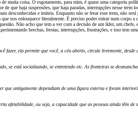
e muita coisa. O esgotamento, para mim, é quase uma categoria polític
vor de que haja suspensões, que haja paradas, interrupções nesse trem 
mais desconhecidas e inúteis. Enquanto não se frear esse trem, não será 
ista que nos enlouquece literalmente. É preciso poder entrar num corpo
 questão. Não acho que tem a ver com a decisão de um líder, um chefe, 
erimentando brechas, frestas, interrupções, frustrações, e isso tem um
ê fazer, ela permite que você, a céu aberto, circule livremente, desde
o, se está socializando, se entretendo etc. As fronteiras se desmanc
 que antigamente dependiam de uma figura externa e foram interioriz
ta afetabilidade, ou seja, a capacidade que as pessoas ainda têm de s