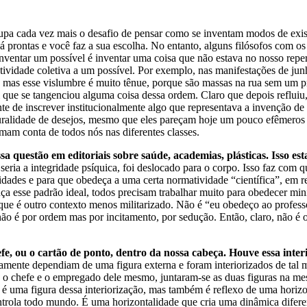
upa cada vez mais o desafio de pensar como se inventam modos de existê
prontas e você faz a sua escolha. No entanto, alguns filósofos com os 
nventar um possível é inventar uma coisa que não estava no nosso reper
tividade coletiva a um possível. Por exemplo, nas manifestações de jun
 mas esse vislumbre é muito tênue, porque são massas na rua sem um pr
que se tangenciou alguma coisa dessa ordem. Claro que depois refluiu
nte de inscrever institucionalmente algo que representava a invenção d
luralidade de desejos, mesmo que eles pareçam hoje um pouco efêmero
mam conta de todos nós nas diferentes classes.
a questão em editoriais sobre saúde, academias, plásticas. Isso es
eria a integridade psíquica, foi deslocado para o corpo. Isso faz com 
dades e para que obedeça a uma certa normatividade “científica”, em re
 esse padrão ideal, todos precisam trabalhar muito para obedecer mini
rque é outro contexto menos militarizado. Não é “eu obedeço ao profess
ão é por ordem mas por incitamento, por sedução. Então, claro, não é o
e, ou o cartão de ponto, dentro da nossa cabeça. Houve essa inter
mente dependiam de uma figura externa e foram interiorizados de tal 
é o chefe e o empregado dele mesmo, juntaram-se as duas figuras na me
é uma figura dessa interiorização, mas também é reflexo de uma horizo
trola todo mundo. É uma horizontalidade que cria uma dinâmica diferen