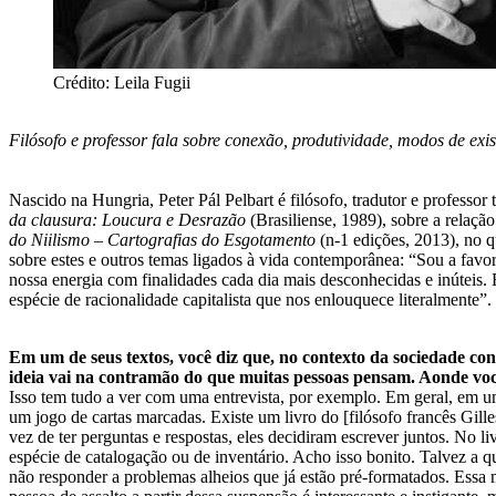
Crédito: Leila Fugii
Filósofo e professor fala sobre conexão, produtividade, modos de e
Nascido na Hungria, Peter Pál Pelbart é filósofo, tradutor e professor
da clausura: Loucura e Desrazão
(Brasiliense, 1989), sobre a relação 
do Niilismo – Cartografias do Esgotamento
(n-1 edições, 2013), no q
sobre estes e outros temas ligados à vida contemporânea: “Sou a favo
nossa energia com finalidades cada dia mais desconhecidas e inúteis. E
espécie de racionalidade capitalista que nos enlouquece literalmente”.
Em um de seus textos, você diz que, no contexto da sociedade co
ideia vai na contramão do que muitas pessoas pensam. Aonde voc
Isso tem tudo a ver com uma entrevista, por exemplo. Em geral, em um
um jogo de cartas marcadas. Existe um livro do [filósofo francês Gil
vez de ter perguntas e respostas, eles decidiram escrever juntos. No li
espécie de catalogação ou de inventário. Acho isso bonito. Talvez a qu
não responder a problemas alheios que já estão pré-formatados. Essa 