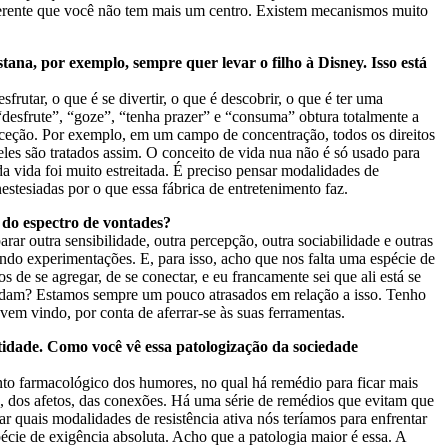
ferente que você não tem mais um centro. Existem mecanismos muito
ana, por exemplo, sempre quer levar o filho à Disney. Isso está
utar, o que é se divertir, o que é descobrir, o que é ter uma
“desfrute”, “goze”, “tenha prazer” e “consuma” obtura totalmente a
exceção. Por exemplo, em um campo de concentração, todos os direitos
eles são tratados assim. O conceito de vida nua não é só usado para
 vida foi muito estreitada. É preciso pensar modalidades de
estesiadas por o que essa fábrica de entretenimento faz.
o do espectro de vontades?
rar outra sensibilidade, outra percepção, outra sociabilidade e outras
do experimentações. E, para isso, acho que nos falta uma espécie de
e se agregar, de se conectar, e eu francamente sei que ali está se
ndam? Estamos sempre um pouco atrasados em relação a isso. Tenho
 vem vindo, por conta de aferrar-se às suas ferramentas.
tidade. Como você vê essa patologização da sociedade
to farmacológico dos humores, no qual há remédio para ficar mais
, dos afetos, das conexões. Há uma série de remédios que evitam que
r quais modalidades de resistência ativa nós teríamos para enfrentar
écie de exigência absoluta. Acho que a patologia maior é essa. A