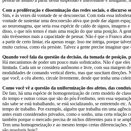
pessoa de assalto a partir dessa suspensão é interessante e instigante
Com a proliferação e disseminação das redes sociais, o discurso s
Sim, e às vezes dá vontade de se desconectar. Com toda essa infosfera
vontade de sustentar uma desconexão ativa que pode dar algum espaço p
ao neuromagma, que seria essa espécie de caldo de signos, imagens e
disso, o que nós temos é mais uma reação do que uma posição. A gent
não tivéssemos mais a capacidade de pensar. Não é que o Franco abom
a partir de certo limiar, ela apenas reage. Isso me intriga, porque ta
muito curiosa, como ela persiste. Talvez a gente precise imaginar que 
Quando você fala da questão da decisão, da tomada de posição, p
Há mecanismos de poder um pouco mais sofisticados. Não é que ele
limitada. Cada um se considera autônomo e livre, com sua margem de m
modalidades de comando vertical direto, mas que suscitam direções. 
que você, a céu aberto, circule livremente, desde que tenha uma colei
Como você vê a questão da uniformização dos afetos, das condutas 
De fato, há uma espécie de homogeneização de certo modelo de classe
do tempo e outras coisas que são do pós-Fordismo, sem essa separaçã
não sabe se está trabalhando, se está socializando, se entretendo et
tempo de trabalho. Por exemplo, alguém que trabalha em uma agência
antes eram considerados privados, como o sonho, uma certa relação c
também porque o mercado precisa de nichos diferentes para ir se ampli
Tem uma homogeneização e ao mesmo tempo certas diferenciações. Não 
são possíveis hoje?