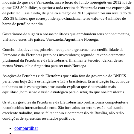
modesta do que a da Venezuela, mas o lucro do fundo norueguês em 2012 foi de
quase US$ 80 bilhões, superior a toda receita da Venezuela com sua exportação
de petróleo. Esse fundo, de janeiro a março de 2013, apresentou um resultado de
US$ 38 bilhões, que corresponde aproximadamente ao valor de 4 milhões de
barris de petróleo por dia.
Gostaríamos de sugerir a nossos políticos que aprofundem seus conhecimentos,
visitando esses três países: Venezuela, Argentina e Noruega.
Concluindo, devemos, primeiro: recuperar urgentemente a credibilidade da
Petrobras e da Eletrobras junto aos investidores; segundo: rever o orçamento
plurianual da Petrobras e da Eletrobras e, finalmente, terceiro: deixar de ser
menos Venezuela e Argentina para ser mais Noruega.
As ações da Petrobras e da Eletrobras que estão fora do governo e do BNDES
pertencem hoje 2/3 a estrangeiros e 1/3 a brasileiros. Essa situação faz com que
tenhamos mais estrangeiros procurando explicar que é necessário mais
equilíbrio, bom senso e visão estratégica para o setor, do que nós brasileiros.
Os atuais gestores da Petrobras e da Eletrobras são profissionais competentes e
reconhecidos internacionalmente. São formados no setor e estão realizando
excelente trabalho, mas se faltar apoio e compreensão de Brasília, não terão
condições de apresentar resultados positivos.
compartilhar