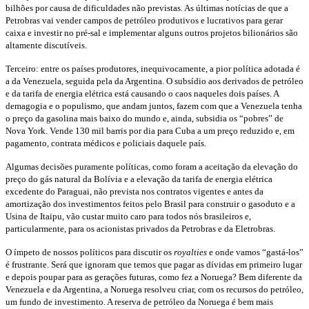
bilhões por causa de dificuldades não previstas. As últimas notícias de que a
Petrobras vai vender campos de petróleo produtivos e lucrativos para gerar
caixa e investir no pré-sal e implementar alguns outros projetos bilionários são
altamente discutíveis.
Terceiro: entre os países produtores, inequivocamente, a pior política adotada é
a da Venezuela, seguida pela da Argentina. O subsídio aos derivados de petróleo
e da tarifa de energia elétrica está causando o caos naqueles dois países. A
demagogia e o populismo, que andam juntos, fazem com que a Venezuela tenha
o preço da gasolina mais baixo do mundo e, ainda, subsidia os “pobres” de
Nova York. Vende 130 mil barris por dia para Cuba a um preço reduzido e, em
pagamento, contrata médicos e policiais daquele país.
Algumas decisões puramente políticas, como foram a aceitação da elevação do
preço do gás natural da Bolívia e a elevação da tarifa de energia elétrica
excedente do Paraguai, não prevista nos contratos vigentes e antes da
amortização dos investimentos feitos pelo Brasil para construir o gasoduto e a
Usina de Itaipu, vão custar muito caro para todos nós brasileiros e,
particularmente, para os acionistas privados da Petrobras e da Eletrobras.
O ímpeto de nossos políticos para discutir os
royalties
e onde vamos “gastá-los”
é frustrante. Será que ignoram que temos que pagar as dívidas em primeiro lugar
e depois poupar para as gerações futuras, como fez a Noruega? Bem diferente da
Venezuela e da Argentina, a Noruega resolveu criar, com os recursos do petróleo,
um fundo de investimento. A reserva de petróleo da Noruega é bem mais