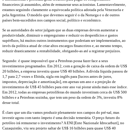
financeiros já assumidos, além de remunerar seus acionistas. Lamentavelmente,
estamos seguindo claramente a equivocada política adotada pela Venezuela e
pela Argentina. O modelo que devemos seguir é o da Noruega e o de outros
países bem-sucedidos nos campos social, político e econômico.
Se as autoridades do setor julgam que as duas empresas devem aumentar a
produtividade, diminuir o empreguismo e reduzir os desperdícios e gastos
supérfluos, há muitos outros instrumentos que poderiam ser implementados, ao
invés da política atual de criar altos encargos financeiros e, ao mesmo tempo,
reduzir drasticamente a rentabilidade, obrigando-as até a registrar prejuízos.
Segundo: é quase impossível que a Petrobras possa fazer face a seus
investimentos programados. Em 2012, com a geração de caixa da ordem de US$
20 bilhões, a empresa investiu quase US$ 40 bilhões. A dívida líquida passou de
1,7 para 2,7 vezes o Ebitda, sigla em inglês para [lucros antes de juros,
impostos, depreciação e amortização], em apenas um ano e a projeção de
investimentos de US$ 45 bilhões para este ano vai piorar ainda mais esse índice.
Em 2012, todas as empresas petrolíferas do mundo investiram cerca de US$ 500
bilhões e a Petrobras sozinha, que tem um peso da ordem de 3%, investiu 8%
desse total.
É claro que um dia vamos produzir plenamente nos campos do pré-sal, mas
investir agora com tanto ímpeto é uma decisão temerária. O preço futuro do
petróleo irá remunerar o investimento? A ENI [Ente Nazionale Idrocarburi], no
Cazaquistão, viu seu projeto saltar de US$ 16 bilhões para quase US$ 40