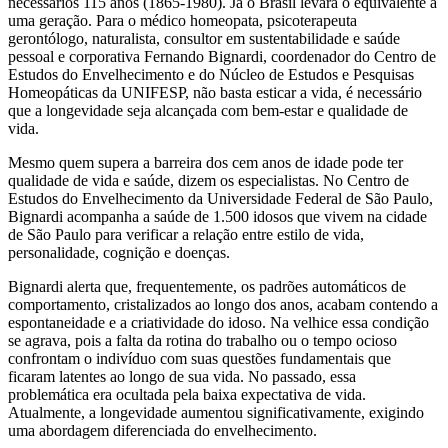
necessários 115 anos (1865-1980). Já o Brasil levará o equivalente a
uma geração. Para o médico homeopata, psicoterapeuta
gerontólogo, naturalista, consultor em sustentabilidade e saúde
pessoal e corporativa Fernando Bignardi, coordenador do Centro de
Estudos do Envelhecimento e do Núcleo de Estudos e Pesquisas
Homeopáticas da UNIFESP, não basta esticar a vida, é necessário
que a longevidade seja alcançada com bem-estar e qualidade de
vida.
Mesmo quem supera a barreira dos cem anos de idade pode ter
qualidade de vida e saúde, dizem os especialistas. No Centro de
Estudos do Envelhecimento da Universidade Federal de São Paulo,
Bignardi acompanha a saúde de 1.500 idosos que vivem na cidade
de São Paulo para verificar a relação entre estilo de vida,
personalidade, cognição e doenças.
Bignardi alerta que, frequentemente, os padrões automáticos de
comportamento, cristalizados ao longo dos anos, acabam contendo a
espontaneidade e a criatividade do idoso. Na velhice essa condição
se agrava, pois a falta da rotina do trabalho ou o tempo ocioso
confrontam o indivíduo com suas questões fundamentais que
ficaram latentes ao longo de sua vida. No passado, essa
problemática era ocultada pela baixa expectativa de vida.
Atualmente, a longevidade aumentou significativamente, exigindo
uma abordagem diferenciada do envelhecimento.