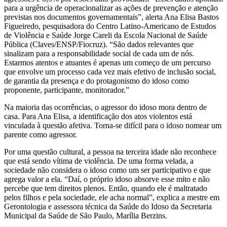
para a urgência de operacionalizar as ações de prevenção e atenção
previstas nos documentos governamentais”, alerta Ana Elisa Bastos
Figueiredo, pesquisadora do Centro Latino-Americano de Estudos
de Violência e Saúde Jorge Careli da Escola Nacional de Saúde
Pública (Claves/ENSP/Fiocruz). “São dados relevantes que
sinalizam para a responsabilidade social de cada um de nós.
Estarmos atentos e atuantes é apenas um começo de um percurso
que envolve um processo cada vez mais efetivo de inclusão social,
de garantia da presença e do protagonismo do idoso como
proponente, participante, monitorador.”
Na maioria das ocorrências, o agressor do idoso mora dentro de
casa. Para Ana Elisa, a identificação dos atos violentos está
vinculada à questão afetiva. Torna-se difícil para o idoso nomear um
parente como agressor.
Por uma questão cultural, a pessoa na terceira idade não reconhece
que está sendo vítima de violência. De uma forma velada, a
sociedade não considera o idoso como um ser participativo e que
agrega valor a ela. “Daí, o próprio idoso absorve esse mito e não
percebe que tem direitos plenos. Então, quando ele é maltratado
pelos filhos e pela sociedade, ele acha normal”, explica a mestre em
Gerontologia e assessora técnica da Saúde do Idoso da Secretaria
Municipal da Saúde de São Paulo, Marília Berzins.