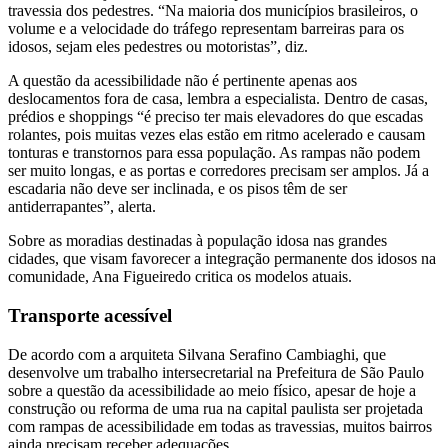
travessia dos pedestres. “Na maioria dos municípios brasileiros, o
volume e a velocidade do tráfego representam barreiras para os
idosos, sejam eles pedestres ou motoristas”, diz.
A questão da acessibilidade não é pertinente apenas aos
deslocamentos fora de casa, lembra a especialista. Dentro de casas,
prédios e shoppings “é preciso ter mais elevadores do que escadas
rolantes, pois muitas vezes elas estão em ritmo acelerado e causam
tonturas e transtornos para essa população. As rampas não podem
ser muito longas, e as portas e corredores precisam ser amplos. Já a
escadaria não deve ser inclinada, e os pisos têm de ser
antiderrapantes”, alerta.
Sobre as moradias destinadas à população idosa nas grandes
cidades, que visam favorecer a integração permanente dos idosos na
comunidade, Ana Figueiredo critica os modelos atuais.
Transporte acessível
De acordo com a arquiteta Silvana Serafino Cambiaghi, que
desenvolve um trabalho intersecretarial na Prefeitura de São Paulo
sobre a questão da acessibilidade ao meio físico, apesar de hoje a
construção ou reforma de uma rua na capital paulista ser projetada
com rampas de acessibilidade em todas as travessias, muitos bairros
ainda precisam receber adequações.