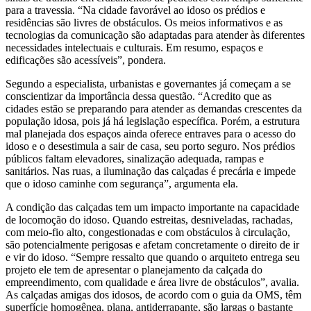
para a travessia. “Na cidade favorável ao idoso os prédios e
residências são livres de obstáculos. Os meios informativos e as
tecnologias da comunicação são adaptadas para atender às diferentes
necessidades intelectuais e culturais. Em resumo, espaços e
edificações são acessíveis”, pondera.
Segundo a especialista, urbanistas e governantes já começam a se
conscientizar da importância dessa questão. “Acredito que as
cidades estão se preparando para atender as demandas crescentes da
população idosa, pois já há legislação específica. Porém, a estrutura
mal planejada dos espaços ainda oferece entraves para o acesso do
idoso e o desestimula a sair de casa, seu porto seguro. Nos prédios
públicos faltam elevadores, sinalização adequada, rampas e
sanitários. Nas ruas, a iluminação das calçadas é precária e impede
que o idoso caminhe com segurança”, argumenta ela.
A condição das calçadas tem um impacto importante na capacidade
de locomoção do idoso. Quando estreitas, desniveladas, rachadas,
com meio-fio alto, congestionadas e com obstáculos à circulação,
são potencialmente perigosas e afetam concretamente o direito de ir
e vir do idoso. “Sempre ressalto que quando o arquiteto entrega seu
projeto ele tem de apresentar o planejamento da calçada do
empreendimento, com qualidade e área livre de obstáculos”, avalia.
As calçadas amigas dos idosos, de acordo com o guia da OMS, têm
superfície homogênea, plana, antiderrapante, são largas o bastante