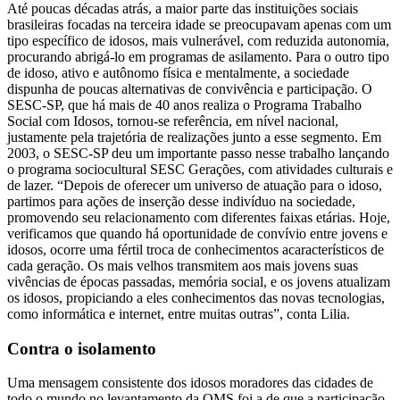
Até poucas décadas atrás, a maior parte das instituições sociais
brasileiras focadas na terceira idade se preocupavam apenas com um
tipo específico de idosos, mais vulnerável, com reduzida autonomia,
procurando abrigá-lo em programas de asilamento. Para o outro tipo
de idoso, ativo e autônomo física e mentalmente, a sociedade
dispunha de poucas alternativas de convivência e participação. O
SESC-SP, que há mais de 40 anos realiza o Programa Trabalho
Social com Idosos, tornou-se referência, em nível nacional,
justamente pela trajetória de realizações junto a esse segmento. Em
2003, o SESC-SP deu um importante passo nesse trabalho lançando
o programa sociocultural SESC Gerações, com atividades culturais e
de lazer. “Depois de oferecer um universo de atuação para o idoso,
partimos para ações de inserção desse indivíduo na sociedade,
promovendo seu relacionamento com diferentes faixas etárias. Hoje,
verificamos que quando há oportunidade de convívio entre jovens e
idosos, ocorre uma fértil troca de conhecimentos acaracterísticos de
cada geração. Os mais velhos transmitem aos mais jovens suas
vivências de épocas passadas, memória social, e os jovens atualizam
os idosos, propiciando a eles conhecimentos das novas tecnologias,
como informática e internet, entre muitas outras”, conta Lilia.
Contra o isolamento
Uma mensagem consistente dos idosos moradores das cidades de
todo o mundo no levantamento da OMS foi a de que a participação