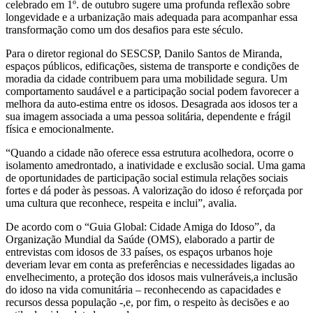
celebrado em 1º. de outubro sugere uma profunda reflexão sobre
longevidade e a urbanização mais adequada para acompanhar essa
transformação como um dos desafios para este século.
Para o diretor regional do SESCSP, Danilo Santos de Miranda,
espaços públicos, edificações, sistema de transporte e condições de
moradia da cidade contribuem para uma mobilidade segura. Um
comportamento saudável e a participação social podem favorecer a
melhora da auto-estima entre os idosos. Desagrada aos idosos ter a
sua imagem associada a uma pessoa solitária, dependente e frágil
física e emocionalmente.
“Quando a cidade não oferece essa estrutura acolhedora, ocorre o
isolamento amedrontado, a inatividade e exclusão social. Uma gama
de oportunidades de participação social estimula relações sociais
fortes e dá poder às pessoas. A valorização do idoso é reforçada por
uma cultura que reconhece, respeita e inclui”, avalia.
De acordo com o “Guia Global: Cidade Amiga do Idoso”, da
Organização Mundial da Saúde (OMS), elaborado a partir de
entrevistas com idosos de 33 países, os espaços urbanos hoje
deveriam levar em conta as preferências e necessidades ligadas ao
envelhecimento, a proteção dos idosos mais vulneráveis,a inclusão
do idoso na vida comunitária – reconhecendo as capacidades e
recursos dessa população -,e, por fim, o respeito às decisões e ao