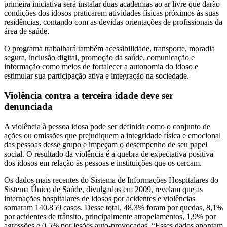
primeira iniciativa será instalar duas academias ao ar livre que darão
condições dos idosos praticarem atividades físicas próximos às suas
residências, contando com as devidas orientações de profissionais da
área de saúde.
O programa trabalhará também acessibilidade, transporte, moradia
segura, inclusão digital, promoção da saúde, comunicação e
informação como meios de fortalecer a autonomia do idoso e
estimular sua participação ativa e integração na sociedade.
Violência contra a terceira idade deve ser
denunciada
A violência à pessoa idosa pode ser definida como o conjunto de
ações ou omissões que prejudiquem a integridade física e emocional
das pessoas desse grupo e impeçam o desempenho de seu papel
social. O resultado da violência é a quebra de expectativa positiva
dos idosos em relação às pessoas e instituições que os cercam.
Os dados mais recentes do Sistema de Informações Hospitalares do
Sistema Único de Saúde, divulgados em 2009, revelam que as
internações hospitalares de idosos por acidentes e violências
somaram 140.859 casos. Desse total, 48,3% foram por quedas, 8,1%
por acidentes de trânsito, principalmente atropelamentos, 1,9% por
agressões e 0,5% por lesões auto-provocadas. “Esses dados apontam