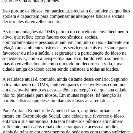
estilo de vida adotado por eles.
Isso porque os idosos, em particular, precisam de ambientes que lhes
apoiem e capacitem para compensar as alterações físicas e sociais
decorrentes do envelhecimento.
As recomendações da OMS partem do conceito de envelhecimento
ativo, que reflete como fatores econômicos, sociais,
comportamentais e pessoais atuam em conjunto ou isoladamente em
relação aos ambientes físicos e aos serviços sociais e de saúde para
favorecer ou não a saúde, a segurança e a participação do idoso na
sociedade. E, como a perspectiva não é cuidar do velho somente,
mas do envelhecimento como um todo no decorrer da vida, uma
cidade amiga do idoso acaba sendo amistosa a todas as idades.
A realidade atual é, contudo, ainda distante desse cenário. Segundo
o levantamento da OMS, tanto em países desenvolvidos como nos
em desenvolvimento as pessoas têm a percepção de que sua cidade
não foi planejada para idosos. Em muitas regiões, há menção às
barreiras físicas que desestimulam os idosos a saírem de casa.
Para Adriana Romeiro de Almeida Prado, arquiteta, urbanista e
mestre em Gerontologia Social, uma cidade que favorece o idoso
enfatiza a sua autonomia. Ela tem banheiros públicos em número
suficiente, meios-fios rebaixados e rampas de acesso a prédios,
sinais de trânsito em cruzamentos de pedestres com tempo suficiente