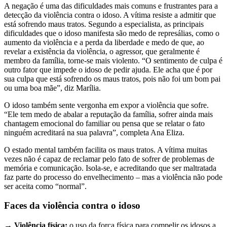
A negação é uma das dificuldades mais comuns e frustrantes para a
detecção da violência contra o idoso. A vítima resiste a admitir que
está sofrendo maus tratos. Segundo a especialista, as principais
dificuldades que o idoso manifesta são medo de represálias, como o
aumento da violência e a perda da liberdade e medo de que, ao
revelar a existência da violência, o agressor, que geralmente é
membro da família, torne-se mais violento. “O sentimento de culpa é
outro fator que impede o idoso de pedir ajuda. Ele acha que é por
sua culpa que está sofrendo os maus tratos, pois não foi um bom pai
ou uma boa mãe”, diz Marília.
O idoso também sente vergonha em expor a violência que sofre.
“Ele tem medo de abalar a reputação da família, sofrer ainda mais
chantagem emocional do familiar ou pensa que se relatar o fato
ninguém acreditará na sua palavra”, completa Ana Eliza.
O estado mental também facilita os maus tratos. A vítima muitas
vezes não é capaz de reclamar pelo fato de sofrer de problemas de
memória e comunicação. Isola-se, e acreditando que ser maltratada
faz parte do processo do envelhecimento – mas a violência não pode
ser aceita como “normal”.
Faces da violência contra o idoso
→
Violência física:
o uso da força física para compelir os idosos a