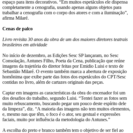
espaço para itens decorativos. “Em muitos espetáculos ele dispensa
completamente a cenografia, usando apenas alguns objetos para
trabalhar a cenografia com o corpo dos atores e com a iluminação”,
afirma Milaré.
Cenas de palco
Livro revisita 30 anos da obra de um dos maiores diretores teatrais
brasileiros em atividade
No início de dezembro, as Edições Sesc SP lançaram, no Sesc
Consolação, Antunes Filho, Poeta da Cena, publicação que reúne
imagens da trajetória do diretor feitas por Emidio Luisi e texto de
Sebastião Milaré. O evento também marca a abertura de exposição
homônima que exibe parte das fotos dos espetáculos do CPT/Sesc
contidas no livro, além de cartazes originais das peças.
Captar em imagens as características da obra do encenador foi um
dos desafios do trabalho, segundo Luisi. “Tentei fazer as fotos sem
muito rebuscamento, buscando pegar um pouco deste espírito dele
da limpeza”, diz. “A maioria das imagens não tem muitos elementos,
e, mesmo nas que têm, o foco é o ator, seu gestual e expressões
faciais, muito por influência da metodologia do Antunes.”
A escolha do preto e branco também tem o objetivo de ser fiel ao