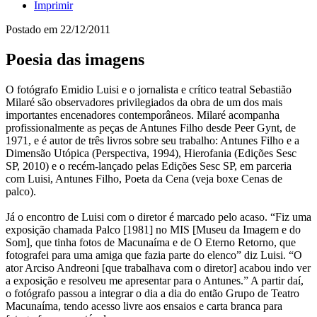
Imprimir
Postado em
22/12/2011
Poesia das imagens
O fotógrafo Emidio Luisi e o jornalista e crítico teatral Sebastião
Milaré são observadores privilegiados da obra de um dos mais
importantes encenadores contemporâneos. Milaré acompanha
profissionalmente as peças de Antunes Filho desde Peer Gynt, de
1971, e é autor de três livros sobre seu trabalho: Antunes Filho e a
Dimensão Utópica (Perspectiva, 1994), Hierofania (Edições Sesc
SP, 2010) e o recém-lançado pelas Edições Sesc SP, em parceria
com Luisi, Antunes Filho, Poeta da Cena (veja boxe Cenas de
palco).
Já o encontro de Luisi com o diretor é marcado pelo acaso. “Fiz uma
exposição chamada Palco [1981] no MIS [Museu da Imagem e do
Som], que tinha fotos de Macunaíma e de O Eterno Retorno, que
fotografei para uma amiga que fazia parte do elenco” diz Luisi. “O
ator Arciso Andreoni [que trabalhava com o diretor] acabou indo ver
a exposição e resolveu me apresentar para o Antunes.” A partir daí,
o fotógrafo passou a integrar o dia a dia do então Grupo de Teatro
Macunaíma, tendo acesso livre aos ensaios e carta branca para