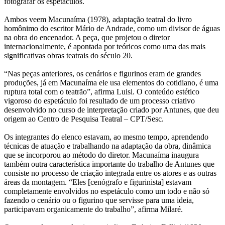
fotografar os espetáculos.
Ambos veem Macunaíma (1978), adaptação teatral do livro
homônimo do escritor Mário de Andrade, como um divisor de águas
na obra do encenador. A peça, que projetou o diretor
internacionalmente, é apontada por teóricos como uma das mais
significativas obras teatrais do século 20.
“Nas peças anteriores, os cenários e figurinos eram de grandes
produções, já em Macunaíma ele usa elementos do cotidiano, é uma
ruptura total com o teatrão”, afirma Luisi. O conteúdo estético
vigoroso do espetáculo foi resultado de um processo criativo
desenvolvido no curso de interpretação criado por Antunes, que deu
origem ao Centro de Pesquisa Teatral – CPT/Sesc.
Os integrantes do elenco estavam, ao mesmo tempo, aprendendo
técnicas de atuação e trabalhando na adaptação da obra, dinâmica
que se incorporou ao método do diretor. Macunaíma inaugura
também outra característica importante do trabalho de Antunes que
consiste no processo de criação integrada entre os atores e as outras
áreas da montagem. “Eles [cenógrafo e figurinista] estavam
completamente envolvidos no espetáculo como um todo e não só
fazendo o cenário ou o figurino que servisse para uma ideia,
participavam organicamente do trabalho”, afirma Milaré.