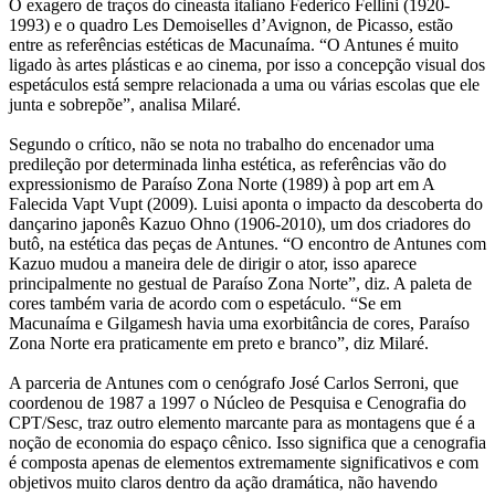
O exagero de traços do cineasta italiano Federico Fellini (1920-
1993) e o quadro Les Demoiselles d’Avignon, de Picasso, estão
entre as referências estéticas de Macunaíma. “O Antunes é muito
ligado às artes plásticas e ao cinema, por isso a concepção visual dos
espetáculos está sempre relacionada a uma ou várias escolas que ele
junta e sobrepõe”, analisa Milaré.
Segundo o crítico, não se nota no trabalho do encenador uma
predileção por determinada linha estética, as referências vão do
expressionismo de Paraíso Zona Norte (1989) à pop art em A
Falecida Vapt Vupt (2009). Luisi aponta o impacto da descoberta do
dançarino japonês Kazuo Ohno (1906-2010), um dos criadores do
butô, na estética das peças de Antunes. “O encontro de Antunes com
Kazuo mudou a maneira dele de dirigir o ator, isso aparece
principalmente no gestual de Paraíso Zona Norte”, diz. A paleta de
cores também varia de acordo com o espetáculo. “Se em
Macunaíma e Gilgamesh havia uma exorbitância de cores, Paraíso
Zona Norte era praticamente em preto e branco”, diz Milaré.
A parceria de Antunes com o cenógrafo José Carlos Serroni, que
coordenou de 1987 a 1997 o Núcleo de Pesquisa e Cenografia do
CPT/Sesc, traz outro elemento marcante para as montagens que é a
noção de economia do espaço cênico. Isso significa que a cenografia
é composta apenas de elementos extremamente significativos e com
objetivos muito claros dentro da ação dramática, não havendo