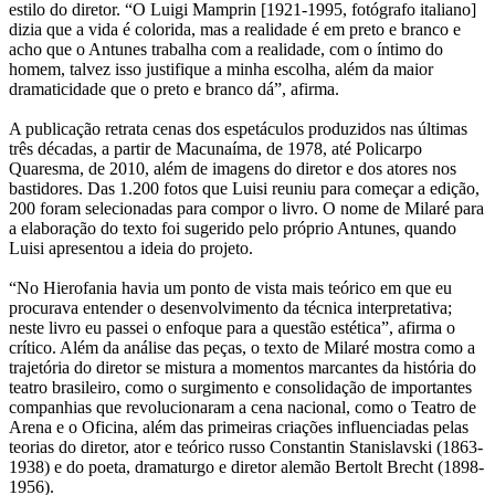
estilo do diretor. “O Luigi Mamprin [1921-1995, fotógrafo italiano]
dizia que a vida é colorida, mas a realidade é em preto e branco e
acho que o Antunes trabalha com a realidade, com o íntimo do
homem, talvez isso justifique a minha escolha, além da maior
dramaticidade que o preto e branco dá”, afirma.
A publicação retrata cenas dos espetáculos produzidos nas últimas
três décadas, a partir de Macunaíma, de 1978, até Policarpo
Quaresma, de 2010, além de imagens do diretor e dos atores nos
bastidores. Das 1.200 fotos que Luisi reuniu para começar a edição,
200 foram selecionadas para compor o livro. O nome de Milaré para
a elaboração do texto foi sugerido pelo próprio Antunes, quando
Luisi apresentou a ideia do projeto.
“No Hierofania havia um ponto de vista mais teórico em que eu
procurava entender o desenvolvimento da técnica interpretativa;
neste livro eu passei o enfoque para a questão estética”, afirma o
crítico. Além da análise das peças, o texto de Milaré mostra como a
trajetória do diretor se mistura a momentos marcantes da história do
teatro brasileiro, como o surgimento e consolidação de importantes
companhias que revolucionaram a cena nacional, como o Teatro de
Arena e o Oficina, além das primeiras criações influenciadas pelas
teorias do diretor, ator e teórico russo Constantin Stanislavski (1863-
1938) e do poeta, dramaturgo e diretor alemão Bertolt Brecht (1898-
1956).