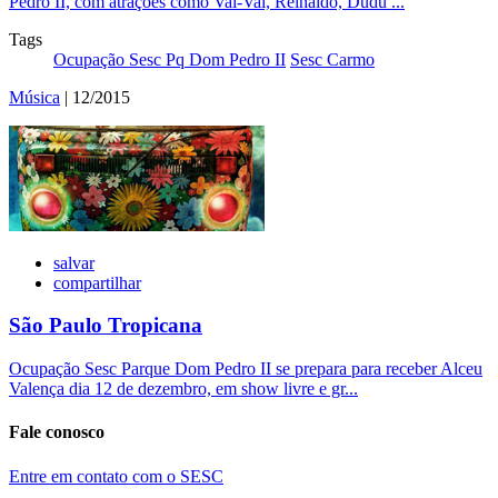
Pedro II, com atrações como Vai-Vai, Reinaldo, Dudu ...
Tags
Ocupação Sesc Pq Dom Pedro II
Sesc Carmo
Música
| 12/2015
salvar
compartilhar
São Paulo Tropicana
Ocupação Sesc Parque Dom Pedro II se prepara para receber Alceu
Valença dia 12 de dezembro, em show livre e gr...
Fale conosco
Entre em contato com o SESC