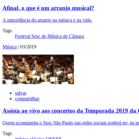
Afinal, o que é um arranjo musical?
A importância do arranjo na música e na vida.
Tags
Festival Sesc de Música de Câmara
Música
| 03/2019
salvar
compartilhar
Assista ao vivo aos concertos da Temporada 2019 da
Quem acompanha o Sesc São Paulo nas redes sociais poderá ter, na pró
Tags
música clássica
OSESP