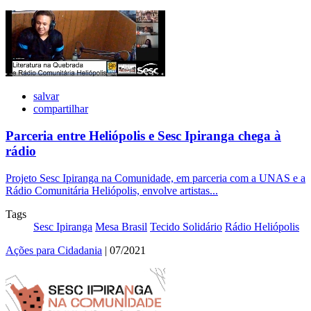
salvar
compartilhar
Parceria entre Heliópolis e Sesc Ipiranga chega à
rádio
Projeto Sesc Ipiranga na Comunidade, em parceria com a UNAS e a
Rádio Comunitária Heliópolis, envolve artistas...
Tags
Sesc Ipiranga
Mesa Brasil
Tecido Solidário
Rádio Heliópolis
Ações para Cidadania
| 07/2021