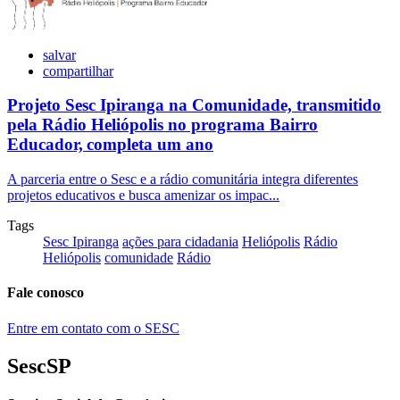
salvar
compartilhar
Projeto Sesc Ipiranga na Comunidade, transmitido
pela Rádio Heliópolis no programa Bairro
Educador, completa um ano
A parceria entre o Sesc e a rádio comunitária integra diferentes
projetos educativos e busca amenizar os impac...
Tags
Sesc Ipiranga
ações para cidadania
Heliópolis
Rádio
Heliópolis
comunidade
Rádio
Fale conosco
Entre em contato com o SESC
SescSP