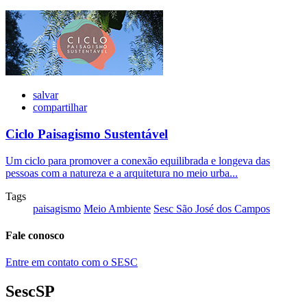
salvar
compartilhar
Ciclo Paisagismo Sustentável
Um ciclo para promover a conexão equilibrada e longeva das
pessoas com a natureza e a arquitetura no meio urba...
Tags
paisagismo
Meio Ambiente
Sesc São José dos Campos
Fale conosco
Entre em contato com o SESC
SescSP